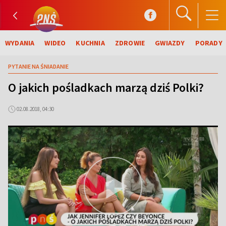
WYDANIA
WIDEO
KUCHNIA
ZDROWIE
GWIAZDY
PORADY
PYTANIE NA ŚNIADANIE
O jakich pośladkach marzą dziś Polki?
02.08.2018, 04:30