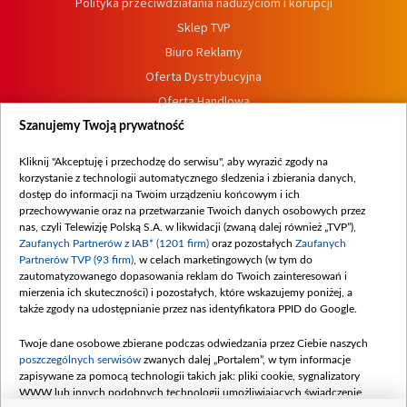
Polityka przeciwdziałania nadużyciom i korupcji
Sklep TVP
Biuro Reklamy
Oferta Dystrybucyjna
Oferta Handlowa
Dostępność
Szanujemy Twoją prywatność
Moje zgody
Kliknij "Akceptuję i przechodzę do serwisu", aby wyrazić zgody na
Procedura zgłoszeń wewnętrznych
korzystanie z technologii automatycznego śledzenia i zbierania danych,
dostęp do informacji na Twoim urządzeniu końcowym i ich
przechowywanie oraz na przetwarzanie Twoich danych osobowych przez
nas, czyli Telewizję Polską S.A. w likwidacji (zwaną dalej również „TVP”),
Zaufanych Partnerów z IAB* (1201 firm)
oraz pozostałych
Zaufanych
Partnerów TVP (93 firm)
, w celach marketingowych (w tym do
zautomatyzowanego dopasowania reklam do Twoich zainteresowań i
mierzenia ich skuteczności) i pozostałych, które wskazujemy poniżej, a
także zgody na udostępnianie przez nas identyfikatora PPID do Google.
Twoje dane osobowe zbierane podczas odwiedzania przez Ciebie naszych
poszczególnych serwisów
zwanych dalej „Portalem”, w tym informacje
zapisywane za pomocą technologii takich jak: pliki cookie, sygnalizatory
WWW lub innych podobnych technologii umożliwiających świadczenie