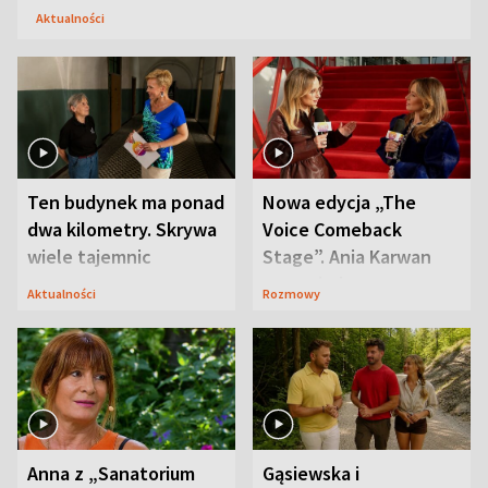
Aktualności
Ten budynek ma ponad
Nowa edycja „The
dwa kilometry. Skrywa
Voice Comeback
wiele tajemnic
Stage”. Ania Karwan
zapowiada
Aktualności
Rozmowy
niespodzianki
Anna z „Sanatorium
Gąsiewska i