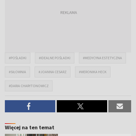
#POŚLADKI
#IDEALNE POŚLADKI
#MEDYCYNA ESTETYCZNA
#SIŁOWNIA
#JOANNA CESARZ
#WERONIKA HECK
#DARIA CHARYTONOWICZ
Więcej na ten temat