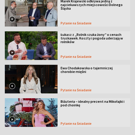
Marek Krajewski odkrywa jedną z
najciekawszych miejscowości Dolnego
Śląska
Pytanie na Śniadanie
Łukasz z „Rolnik szuka żony” o cenach
truskawek. Koszty i pogoda uderzają w
rolników
Pytanie na Śniadanie
Ewa Chodakowska o tajemniczej
chorobie mięśni
Pytanie na Śniadanie
Biżuteria – idealny prezent na Mikołajki i
pod choinkę
Pytanie na Śniadanie