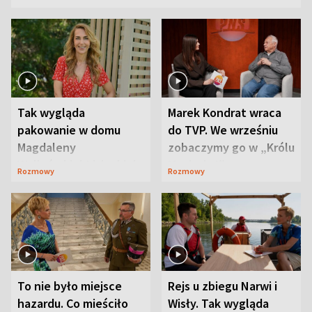
Tak wygląda
Marek Kondrat wraca
pakowanie w domu
do TVP. We wrześniu
Magdaleny
zobaczymy go w „Królu
Waligórskiej-Lisieckiej.
Maciusiu I”
Rozmowy
Rozmowy
Mąż nie odpuszcza
To nie było miejsce
Rejs u zbiegu Narwi i
hazardu. Co mieściło
Wisły. Tak wygląda