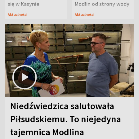
się w Kasynie
Modlin od strony wody
Oficerskim?
Aktualności
Aktualności
Niedźwiedzica salutowała
Piłsudskiemu. To niejedyna
tajemnica Modlina