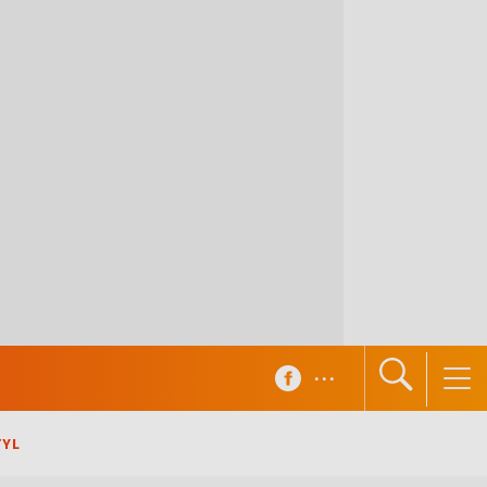
...
TYL