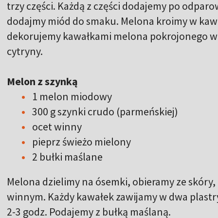
trzy części. Każdą z części dodajemy po odpar
dodajmy miód do smaku. Melona kroimy w kawał
dekorujemy kawałkami melona pokrojonego w k
cytryny.
Melon z szynką
1 melon miodowy
300 g szynki crudo (parmeńskiej)
ocet winny
pieprz świeżo mielony
2 bułki maślane
Melona dzielimy na ósemki, obieramy ze skóry,
winnym. Każdy kawałek zawijamy w dwa plastr
2-3 godz. Podajemy z bułką maślaną.