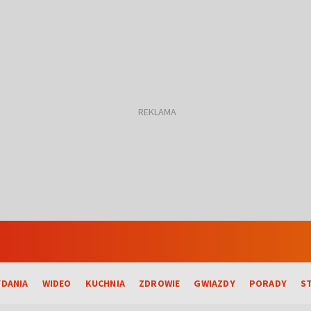
DANIA
WIDEO
KUCHNIA
ZDROWIE
GWIAZDY
PORADY
S