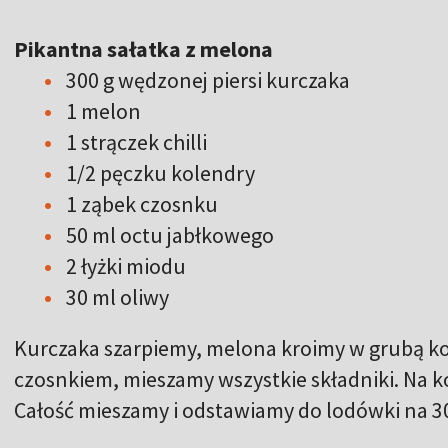
Pikantna sałatka z melona
300 g wędzonej piersi kurczaka
1 melon
1 strączek chilli
1/2 pęczku kolendry
1 ząbek czosnku
50 ml octu jabłkowego
2 łyżki miodu
30 ml oliwy
Kurczaka szarpiemy, melona kroimy w grubą kost
czosnkiem, mieszamy wszystkie składniki. Na k
Całość mieszamy i odstawiamy do lodówki na 3