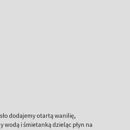
sło dodajemy otartą wanilię,
 wodą i śmietanką dzieląc płyn na