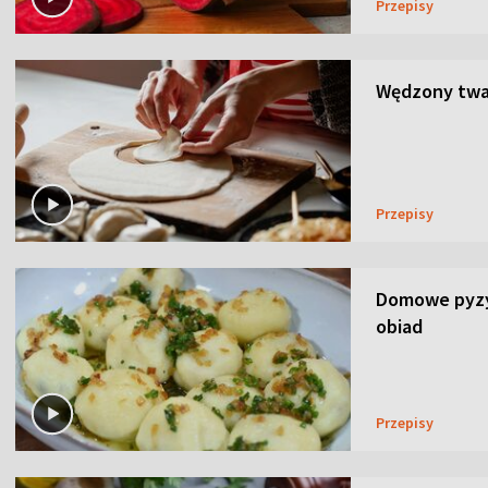
Przepisy
Wędzony twar
Przepisy
Domowe pyzy 
obiad
Przepisy