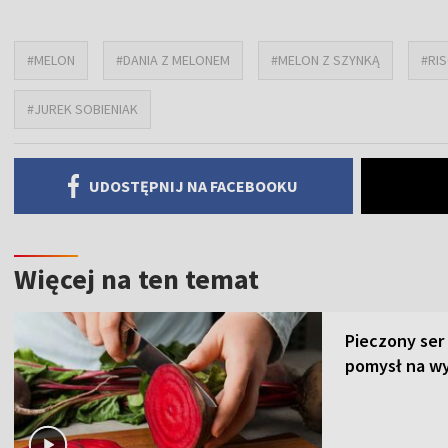
#MELON
#DANIA Z MELONEM
#MELON Z SZYNKĄ
#RI
#JUREK SOBIENIAK
UDOSTĘPNIJ NA FACEBOOKU
Więcej na ten temat
Pieczony ser
pomysł na wy