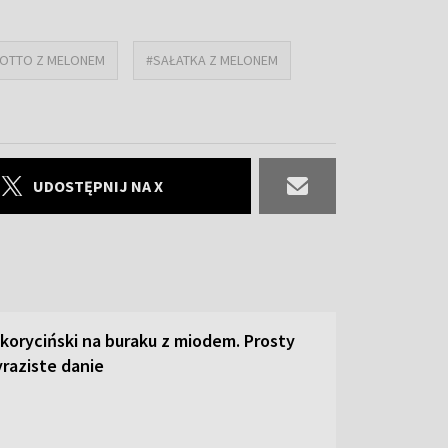
SOTTO Z MELONEM
#SAŁATKA Z MELONEM
UDOSTĘPNIJ NA X
 koryciński na buraku z miodem. Prosty
raziste danie