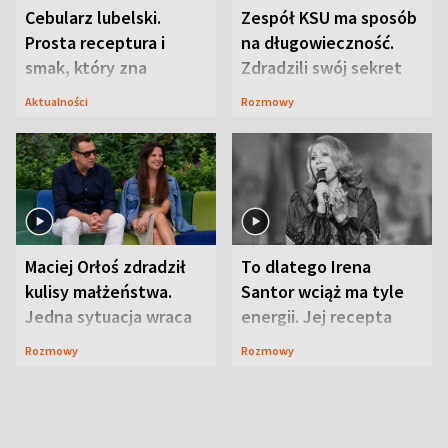
Cebularz lubelski.
Zespół KSU ma sposób
Prosta receptura i
na długowieczność.
smak, który zna
Zdradzili swój sekret
Lubelszczyzna
Aktualności
Rozmowy
Maciej Orłoś zdradził
To dlatego Irena
kulisy małżeństwa.
Santor wciąż ma tyle
Jedna sytuacja wraca
energii. Jej recepta
jak bumerang
jest zaskakująco
Rozmowy
Rozmowy
prosta