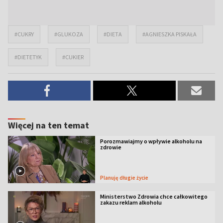
#CUKRY
#GLUKOZA
#DIETA
#AGNIESZKA PISKAŁA
#DIETETYK
#CUKIER
Więcej na ten temat
Porozmawiajmy o wpływie alkoholu na
zdrowie
Planuję długie życie
Ministerstwo Zdrowia chce całkowitego
zakazu reklam alkoholu