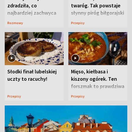
zdradziła, co
twaróg. Tak powstaje
najbardziej zachwyca
słynny piróg biłgorajski
ją w Lublinie
Rozmowy
Przepisy
Słodki finał lubelskiej
Mięso, kiełbasa i
uczty to racuchy!
kiszony ogórek. Ten
forszmak to prawdziwa
uczta
Przepisy
Przepisy