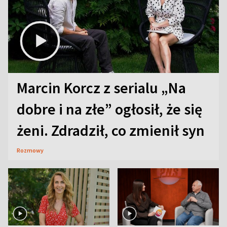
Marcin Korcz z serialu „Na
dobre i na złe” ogłosił, że się
żeni. Zdradził, co zmienił syn
Rozmowy