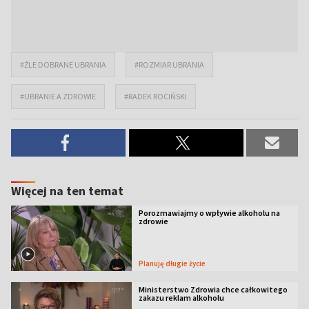
#ŹLE DOBRANE UBRANIA
#ROZMIAR UBRANIA
#UBRANIE A ZDROWIE
#RADEK ROCIŃSKI
Więcej na ten temat
Porozmawiajmy o wpływie alkoholu na
zdrowie
Planuję długie życie
Ministerstwo Zdrowia chce całkowitego
zakazu reklam alkoholu