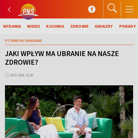
WYDANIA
WIDEO
KUCHNIA
ZDROWIE
GWIAZDY
PORADY
PYTANIE NA ŚNIADANIE
JAKI WPŁYW MA UBRANIE NA NASZE
ZDROWIE?
29.07.2018, 23:20