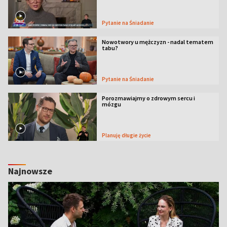
Pytanie na Śniadanie
Nowotwory u mężczyzn - nadal tematem
tabu?
Pytanie na Śniadanie
Porozmawiajmy o zdrowym sercu i
mózgu
Planuję długie życie
Najnowsze