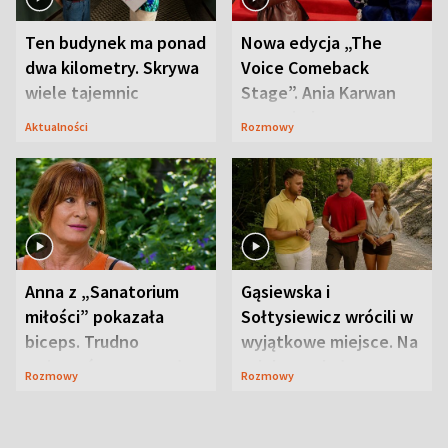
Ten budynek ma ponad
Nowa edycja „The
dwa kilometry. Skrywa
Voice Comeback
wiele tajemnic
Stage”. Ania Karwan
zapowiada
Aktualności
Rozmowy
niespodzianki
Anna z „Sanatorium
Gąsiewska i
miłości” pokazała
Sołtysiewicz wrócili w
biceps. Trudno
wyjątkowe miejsce. Na
uwierzyć, co przeszła
szlaku czekał
Rozmowy
Rozmowy
wcześniej
niedźwiedź