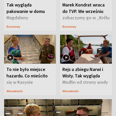
Tak wygląda
Marek Kondrat wraca
pakowanie w domu
do TVP. We wrześniu
Magdaleny
zobaczymy go w „Królu
Waligórskiej-Lisieckiej.
Maciusiu I”
Rozmowy
Rozmowy
Mąż nie odpuszcza
To nie było miejsce
Rejs u zbiegu Narwi i
hazardu. Co mieściło
Wisły. Tak wygląda
się w Kasynie
Modlin od strony wody
Oficerskim?
Aktualności
Aktualności