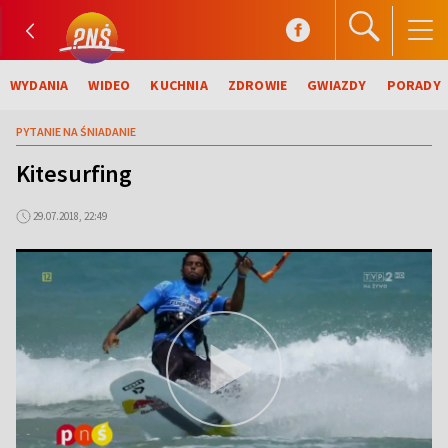
WYDANIA
WIDEO
KUCHNIA
ZDROWIE
GWIAZDY
PORADY
PYTANIE NA ŚNIADANIE
Kitesurfing
29.07.2018, 22:49