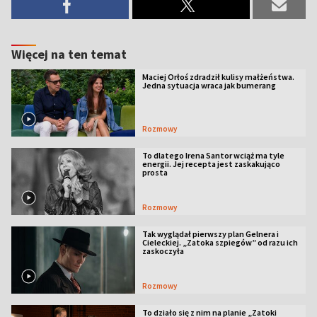
Więcej na ten temat
Maciej Orłoś zdradził kulisy małżeństwa.
Jedna sytuacja wraca jak bumerang
Rozmowy
To dlatego Irena Santor wciąż ma tyle
energii. Jej recepta jest zaskakująco
prosta
Rozmowy
Tak wyglądał pierwszy plan Gelnera i
Cieleckiej. „Zatoka szpiegów” od razu ich
zaskoczyła
Rozmowy
To działo się z nim na planie „Zatoki