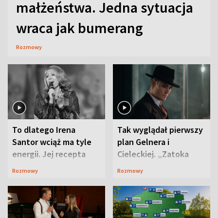
małżeństwa. Jedna sytuacja
wraca jak bumerang
Rozmowy
To dlatego Irena
Tak wyglądał pierwszy
Santor wciąż ma tyle
plan Gelnera i
energii. Jej recepta
Cieleckiej. „Zatoka
jest zaskakująco
szpiegów” od razu ich
Rozmowy
Rozmowy
prosta
zaskoczyła