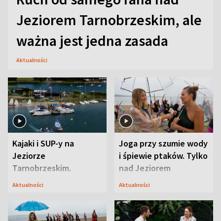
Jeziorem Tarnobrzeskim, ale
ważna jest jedna zasada
Aktualności
Kajaki i SUP-y na
Joga przy szumie wody
Jeziorze
i śpiewie ptaków. Tylko
Tarnobrzeskim.
nad Jeziorem
Przyrodnicy zwracają
Tarnobrzeskim
Aktualności
Aktualności
uwagę na coś jeszcze