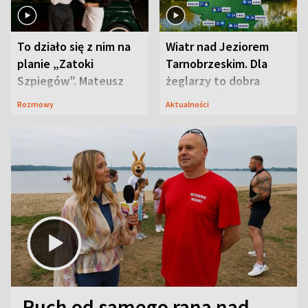
To działo się z nim na
Wiatr nad Jeziorem
planie „Zatoki
Tarnobrzeskim. Dla
Szpiegów”. Mateusz
żeglarzy to dobra
Janicki odsłonił
wiadomość
Rozmowy
Aktualności
aktorski sekret
Ruch od samego rana nad