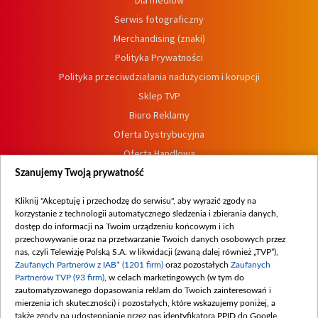
Dla mediów
Serwis fotograficzny
Merchandising (znaki)
Polityka Prywatności
Polityka przeciwdziałania nadużyciom i korupcji
Sklep TVP
Biuro Reklamy
Oferta Dystrybucyjna
Oferta Handlowa
Dostępność
Szanujemy Twoją prywatność
Moje zgody
Kliknij "Akceptuję i przechodzę do serwisu", aby wyrazić zgody na
Procedura zgłoszeń wewnętrznych
korzystanie z technologii automatycznego śledzenia i zbierania danych,
dostęp do informacji na Twoim urządzeniu końcowym i ich
przechowywanie oraz na przetwarzanie Twoich danych osobowych przez
nas, czyli Telewizję Polską S.A. w likwidacji (zwaną dalej również „TVP”),
Zaufanych Partnerów z IAB* (1201 firm)
oraz pozostałych
Zaufanych
Partnerów TVP (93 firm)
, w celach marketingowych (w tym do
zautomatyzowanego dopasowania reklam do Twoich zainteresowań i
mierzenia ich skuteczności) i pozostałych, które wskazujemy poniżej, a
także zgody na udostępnianie przez nas identyfikatora PPID do Google.