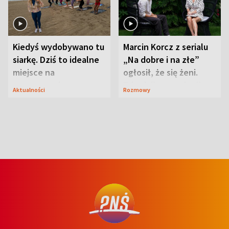
Kiedyś wydobywano tu
Marcin Korcz z serialu
siarkę. Dziś to idealne
„Na dobre i na złe”
miejsce na
ogłosił, że się żeni.
wypoczynek
Zdradził, co zmienił
Aktualności
Rozmowy
syn