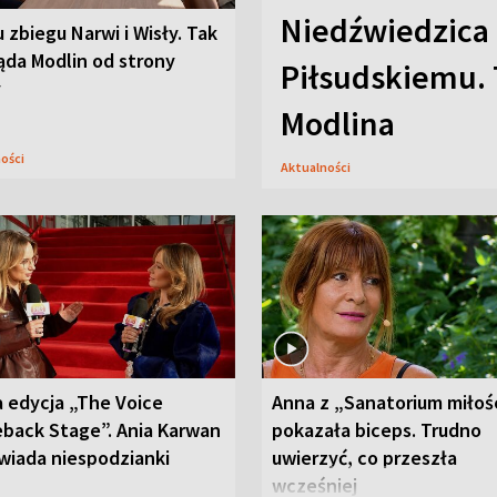
Niedźwiedzica
u zbiegu Narwi i Wisły. Tak
ąda Modlin od strony
Piłsudskiemu. 
y
Modlina
ności
Aktualności
 edycja „The Voice
Anna z „Sanatorium miłoś
back Stage”. Ania Karwan
pokazała biceps. Trudno
wiada niespodzianki
uwierzyć, co przeszła
wcześniej