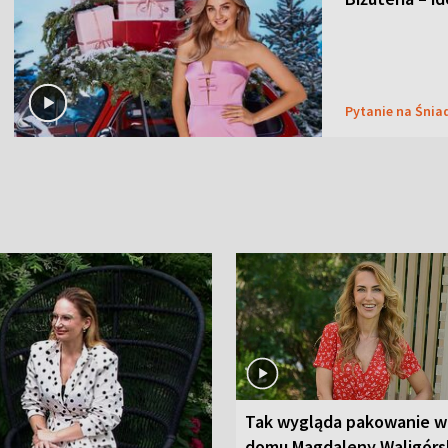
Pytanie na Śnia
Tak wygląda pakowanie w
domu Magdaleny Waligórsk