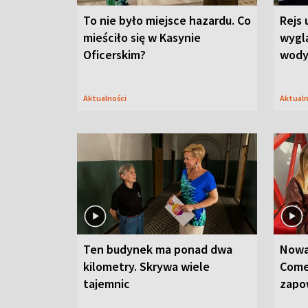
To nie było miejsce hazardu. Co
Rejs 
mieściło się w Kasynie
wygl
Oficerskim?
wod
Aktualności
Aktual
Ten budynek ma ponad dwa
Nowa
kilometry. Skrywa wiele
Come
tajemnic
zapo