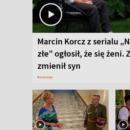
Marcin Korcz z serialu „N
złe” ogłosił, że się żeni. 
zmienił syn
Rozmowy