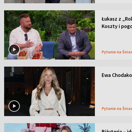
Łukasz z „Ro
Koszty i pog
Pytanie na Śnia
Ewa Chodakow
Pytanie na Śnia
Biżuteria – i