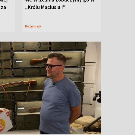
cza
„Królu Maciusiu I”
Rozmowy