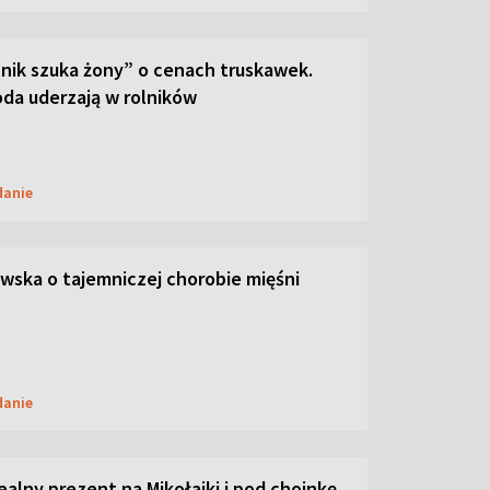
lnik szuka żony” o cenach truskawek.
oda uderzają w rolników
danie
ska o tajemniczej chorobie mięśni
danie
dealny prezent na Mikołajki i pod choinkę