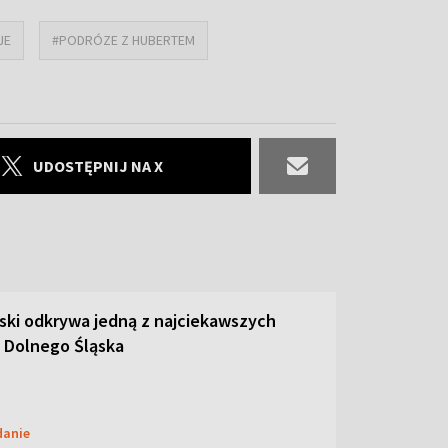
JE
#PODRÓZE Z HUBERTEM
UDOSTĘPNIJ NA X
ski odkrywa jedną z najciekawszych
 Dolnego Śląska
danie