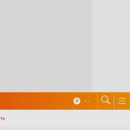
...
TYL