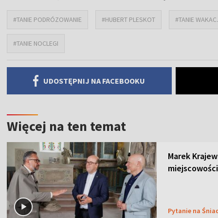
#TANIE PODRÓZOWANIE
#HUBERT PLESKOT
#TANIE WAKAC
#TANIE NOCLEGI
UDOSTĘPNIJ NA FACEBOOKU
Więcej na ten temat
Marek Krajew
miejscowości
Pytanie na Śnia