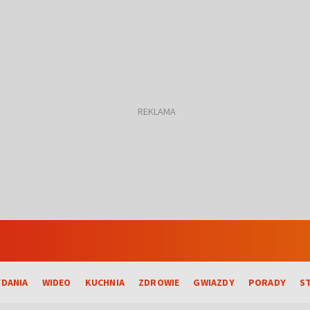
DANIA
WIDEO
KUCHNIA
ZDROWIE
GWIAZDY
PORADY
S