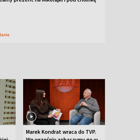
danie
Marek Kondrat wraca do TVP.
iej-
We wrześniu zobaczymy go w