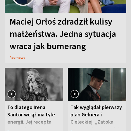
Maciej Orłoś zdradził kulisy
małżeństwa. Jedna sytuacja
wraca jak bumerang
Rozmowy
To dlatego Irena
Tak wyglądał pierwszy
Santor wciąż ma tyle
plan Gelnera i
energii. Jej recepta
Cieleckiej. „Zatoka
jest zaskakująco
szpiegów” od razu ich