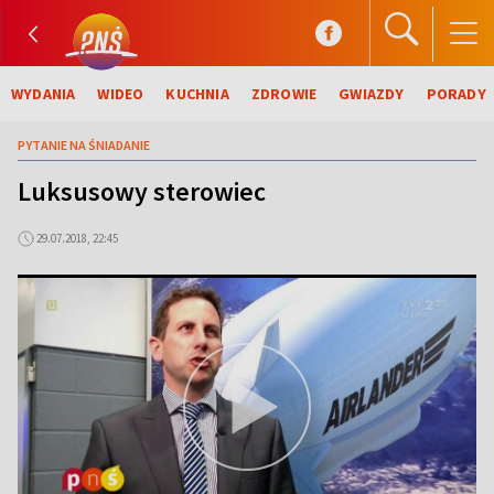
WYDANIA
WIDEO
KUCHNIA
ZDROWIE
GWIAZDY
PORADY
PYTANIE NA ŚNIADANIE
Luksusowy sterowiec
29.07.2018, 22:45