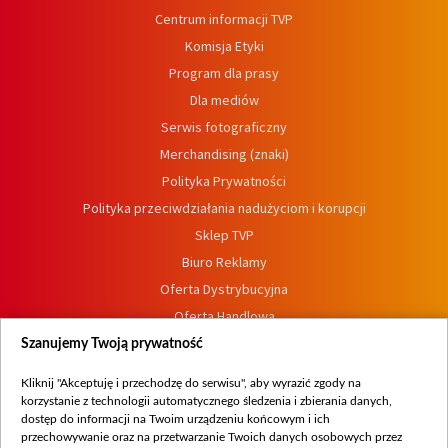
Centrum informacji TVP
Komisja Etyki
Program dla prasy
Dla mediów
Serwis fotograficzny
Merchandising (znaki)
Polityka Prywatności
Polityka przeciwdziałania nadużyciom i korupcji
Sklep TVP
Biuro Reklamy
Oferta Dystrybucyjna
Oferta Handlowa
Dostępność
Szanujemy Twoją prywatność
Moje zgody
Kliknij "Akceptuję i przechodzę do serwisu", aby wyrazić zgody na
Procedura zgłoszeń wewnętrznych
korzystanie z technologii automatycznego śledzenia i zbierania danych,
dostęp do informacji na Twoim urządzeniu końcowym i ich
przechowywanie oraz na przetwarzanie Twoich danych osobowych przez