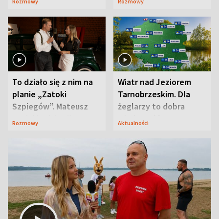
Rozmowy
Rozmowy
prosta
zaskoczyła
To działo się z nim na
Wiatr nad Jeziorem
planie „Zatoki
Tarnobrzeskim. Dla
Szpiegów”. Mateusz
żeglarzy to dobra
Janicki odsłonił
wiadomość
Rozmowy
Aktualności
aktorski sekret