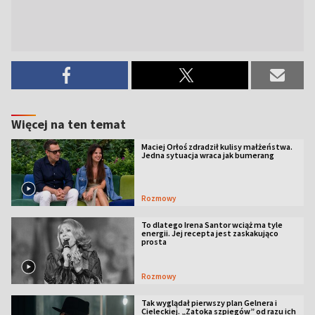
Więcej na ten temat
Maciej Orłoś zdradził kulisy małżeństwa.
Jedna sytuacja wraca jak bumerang
Rozmowy
To dlatego Irena Santor wciąż ma tyle
energii. Jej recepta jest zaskakująco
prosta
Rozmowy
Tak wyglądał pierwszy plan Gelnera i
Cieleckiej. „Zatoka szpiegów” od razu ich