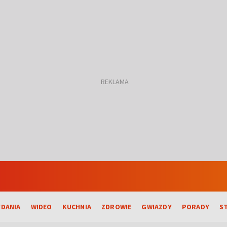
DANIA
WIDEO
KUCHNIA
ZDROWIE
GWIAZDY
PORADY
S