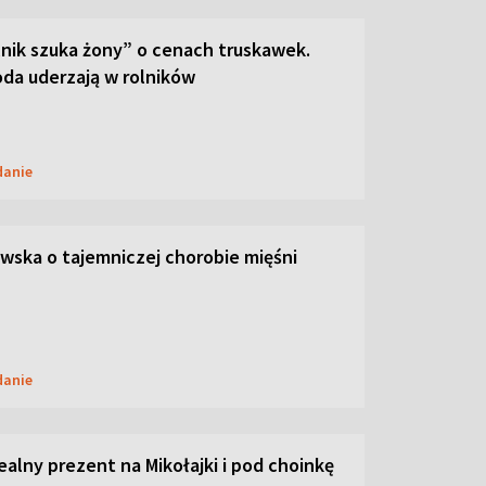
lnik szuka żony” o cenach truskawek.
oda uderzają w rolników
danie
ska o tajemniczej chorobie mięśni
danie
dealny prezent na Mikołajki i pod choinkę