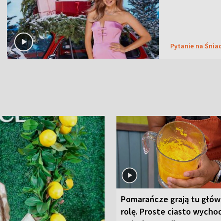
Pytanie na Śnia
Pomarańcze grają tu głó
rolę. Proste ciasto wycho