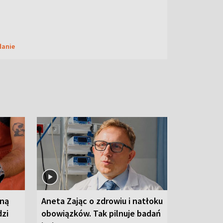
danie
wną
Aneta Zając o zdrowiu i natłoku
dzi
obowiązków. Tak pilnuje badań