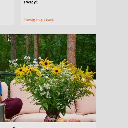
i wizyt
Planuję długie życie