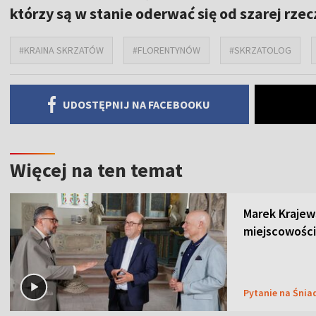
którzy są w stanie oderwać się od szarej rzec
#KRAINA SKRZATÓW
#FLORENTYNÓW
#SKRZATOLOG
UDOSTĘPNIJ NA FACEBOOKU
Więcej na ten temat
Marek Krajew
miejscowości
Pytanie na Śnia