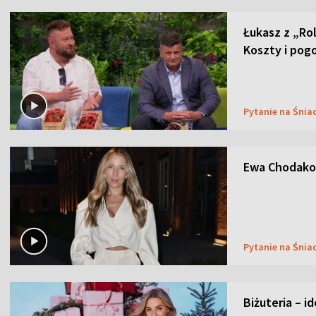
Łukasz z „Ro
Koszty i pog
Pytanie na Śnia
Ewa Chodakow
Pytanie na Śnia
Biżuteria – i