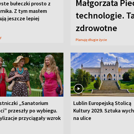
Małgorzata Pie
ste bułeczki prosto z
arnika. Z tym masłem
technologie. T
ją jeszcze lepiej
zdrowotne
sy
Planuję długie życie
stniczki „Sanatorium
Lublin Europejską Stolicą
ci” przeszły po wybiegu.
Kultury 2029. Sztuka wyc
ylizacje przyciągały wzrok
na ulice