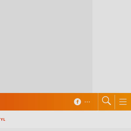
...
TYL