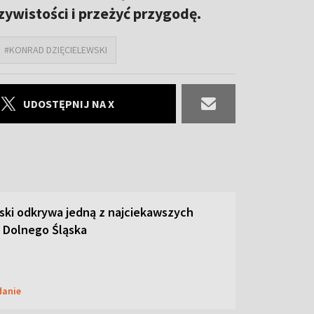
zywistości i przeżyć przygodę.
#KONRAD DZIĘCIELEWSKI
UDOSTĘPNIJ NA X
ski odkrywa jedną z najciekawszych
 Dolnego Śląska
danie