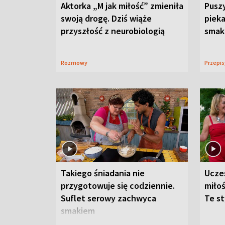
Aktorka „M jak miłość” zmieniła
Puszy
swoją drogę. Dziś wiąże
piek
przyszłość z neurobiologią
smaku
Rozmowy
Przepi
Takiego śniadania nie
Ucze
przygotowuje się codziennie.
miłoś
Suflet serowy zachwyca
Te st
smakiem