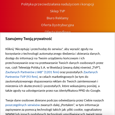
Polityka przeciwdziałania nadużyciom i korupcji
Sklep TVP
Biuro Reklamy
Oferta Dystrybucyjna
Oferta Handlowa
Dostępność
Szanujemy Twoją prywatność
Moje zgody
Kliknij "Akceptuję i przechodzę do serwisu", aby wyrazić zgody na
Procedura zgłoszeń wewnętrznych
korzystanie z technologii automatycznego śledzenia i zbierania danych,
dostęp do informacji na Twoim urządzeniu końcowym i ich
przechowywanie oraz na przetwarzanie Twoich danych osobowych przez
nas, czyli Telewizję Polską S.A. w likwidacji (zwaną dalej również „TVP”),
Zaufanych Partnerów z IAB* (1201 firm)
oraz pozostałych
Zaufanych
Partnerów TVP (93 firm)
, w celach marketingowych (w tym do
zautomatyzowanego dopasowania reklam do Twoich zainteresowań i
mierzenia ich skuteczności) i pozostałych, które wskazujemy poniżej, a
także zgody na udostępnianie przez nas identyfikatora PPID do Google.
Twoje dane osobowe zbierane podczas odwiedzania przez Ciebie naszych
poszczególnych serwisów
zwanych dalej „Portalem”, w tym informacje
zapisywane za pomocą technologii takich jak: pliki cookie, sygnalizatory
WWW lub innych podobnych technologii umożliwiających świadczenie