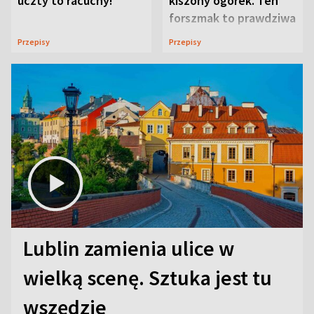
uczty to racuchy!
kiszony ogórek. Ten
forszmak to prawdziwa
uczta
Przepisy
Przepisy
Lublin zamienia ulice w
wielką scenę. Sztuka jest tu
wszędzie