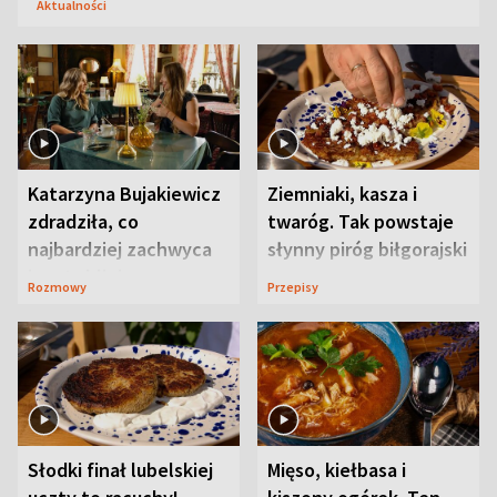
Aktualności
Katarzyna Bujakiewicz
Ziemniaki, kasza i
zdradziła, co
twaróg. Tak powstaje
najbardziej zachwyca
słynny piróg biłgorajski
ją w Lublinie
Rozmowy
Przepisy
Słodki finał lubelskiej
Mięso, kiełbasa i