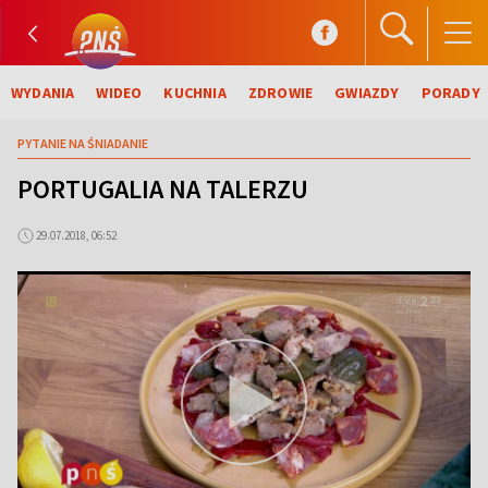
WYDANIA
WIDEO
KUCHNIA
ZDROWIE
GWIAZDY
PORADY
PYTANIE NA ŚNIADANIE
PORTUGALIA NA TALERZU
29.07.2018, 06:52