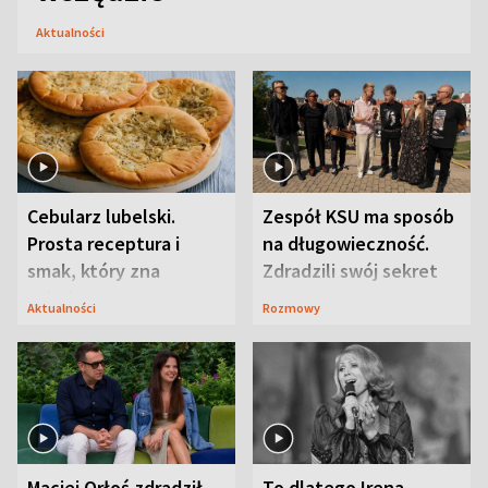
Aktualności
Cebularz lubelski.
Zespół KSU ma sposób
Prosta receptura i
na długowieczność.
smak, który zna
Zdradzili swój sekret
Lubelszczyzna
Aktualności
Rozmowy
Maciej Orłoś zdradził
To dlatego Irena