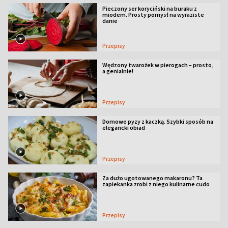
Pieczony ser koryciński na buraku z
miodem. Prosty pomysł na wyraziste
danie
Przepisy
Wędzony twarożek w pierogach – prosto,
a genialnie!
Przepisy
Domowe pyzy z kaczką. Szybki sposób na
elegancki obiad
Przepisy
Za dużo ugotowanego makaronu? Ta
zapiekanka zrobi z niego kulinarne cudo
Przepisy