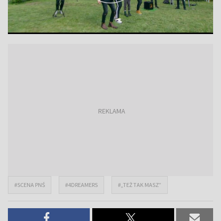
#SCENA PNŚ
#4DREAMERS
#„TEŻ TAK MASZ”