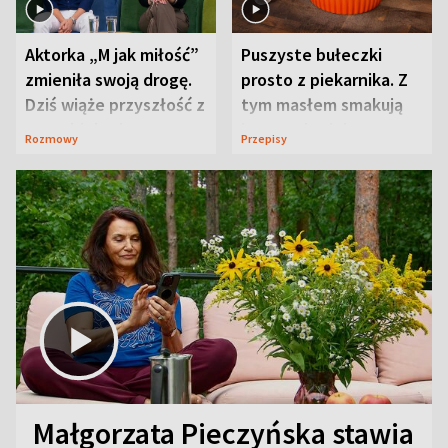
Aktorka „M jak miłość”
Puszyste bułeczki
zmieniła swoją drogę.
prosto z piekarnika. Z
Dziś wiąże przyszłość z
tym masłem smakują
neurobiologią
jeszcze lepiej
Rozmowy
Przepisy
Małgorzata Pieczyńska stawia