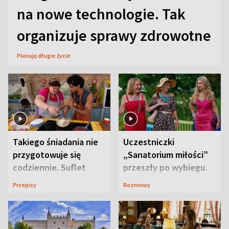
na nowe technologie. Tak
organizuje sprawy zdrowotne
Planuję długie życie
Takiego śniadania nie
Uczestniczki
przygotowuje się
„Sanatorium miłości”
codziennie. Suflet
przeszły po wybiegu.
serowy zachwyca
Te stylizacje
Przepisy
Rozmowy
smakiem
przyciągały wzrok