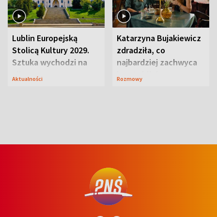
Lublin Europejską
Katarzyna Bujakiewicz
Stolicą Kultury 2029.
zdradziła, co
Sztuka wychodzi na
najbardziej zachwyca
ulice
ją w Lublinie
Aktualności
Rozmowy