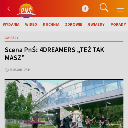
WYDANIA
WIDEO
KUCHNIA
ZDROWIE
GWIAZDY
PORADY
GWIAZDY
Scena PnŚ: 4DREAMERS „TEŻ TAK
MASZ”
28.07.2018, 07:14