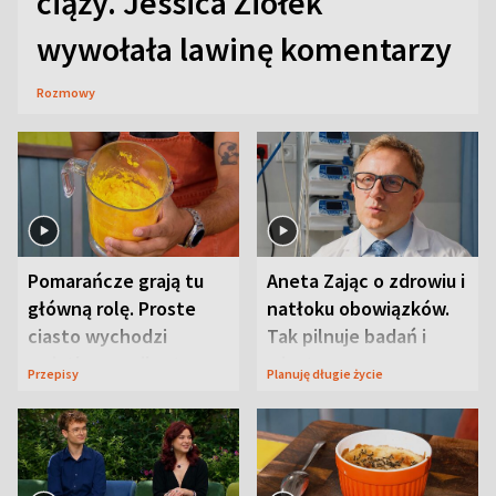
ciąży. Jessica Ziółek
wywołała lawinę komentarzy
Rozmowy
Pomarańcze grają tu
Aneta Zając o zdrowiu i
główną rolę. Proste
natłoku obowiązków.
ciasto wychodzi
Tak pilnuje badań i
wyjątkowo wilgotne
wizyt
Przepisy
Planuję długie życie