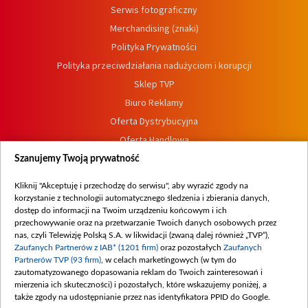
Serwis fotograficzny
Merchandising (znaki)
Polityka Prywatności
Polityka przeciwdziałania nadużyciom i korupcji
Sklep TVP
Biuro Reklamy
Oferta Dystrybucyjna
Oferta Handlowa
Dostępność
Szanujemy Twoją prywatność
Moje zgody
Kliknij "Akceptuję i przechodzę do serwisu", aby wyrazić zgody na
Procedura zgłoszeń wewnętrznych
korzystanie z technologii automatycznego śledzenia i zbierania danych,
dostęp do informacji na Twoim urządzeniu końcowym i ich
przechowywanie oraz na przetwarzanie Twoich danych osobowych przez
nas, czyli Telewizję Polską S.A. w likwidacji (zwaną dalej również „TVP”),
Zaufanych Partnerów z IAB* (1201 firm)
oraz pozostałych
Zaufanych
Partnerów TVP (93 firm)
, w celach marketingowych (w tym do
zautomatyzowanego dopasowania reklam do Twoich zainteresowań i
mierzenia ich skuteczności) i pozostałych, które wskazujemy poniżej, a
także zgody na udostępnianie przez nas identyfikatora PPID do Google.