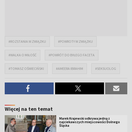
#ROZSTANIA W ZWIĄZKU
#POWROTY W ZWIĄZKU
#WALKA O MIŁOŚĆ
#POWRÓT DO BYŁEGO FACETA
#TOMASZ OŚWIECIŃSKI
#AMEERA IBRAHIM
#SEKSUOLOG
Więcej na ten temat
Marek Krajewski odkrywa jedną z
najciekawszych miejscowości Dolnego
Śląska