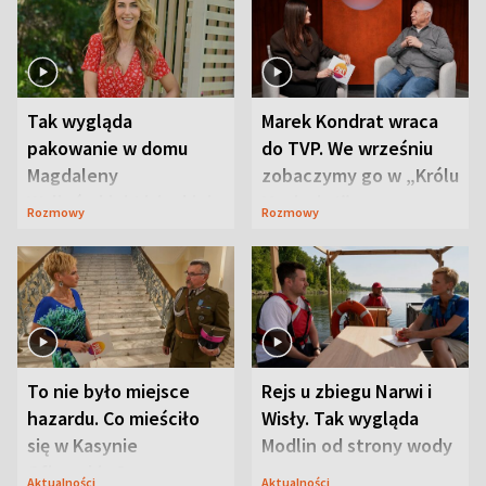
Tak wygląda
Marek Kondrat wraca
pakowanie w domu
do TVP. We wrześniu
Magdaleny
zobaczymy go w „Królu
Waligórskiej-Lisieckiej.
Maciusiu I”
Rozmowy
Rozmowy
Mąż nie odpuszcza
To nie było miejsce
Rejs u zbiegu Narwi i
hazardu. Co mieściło
Wisły. Tak wygląda
się w Kasynie
Modlin od strony wody
Oficerskim?
Aktualności
Aktualności