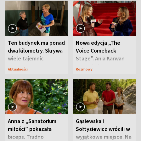
Ten budynek ma ponad
Nowa edycja „The
dwa kilometry. Skrywa
Voice Comeback
wiele tajemnic
Stage”. Ania Karwan
zapowiada
Aktualności
Rozmowy
niespodzianki
Anna z „Sanatorium
Gąsiewska i
miłości” pokazała
Sołtysiewicz wrócili w
biceps. Trudno
wyjątkowe miejsce. Na