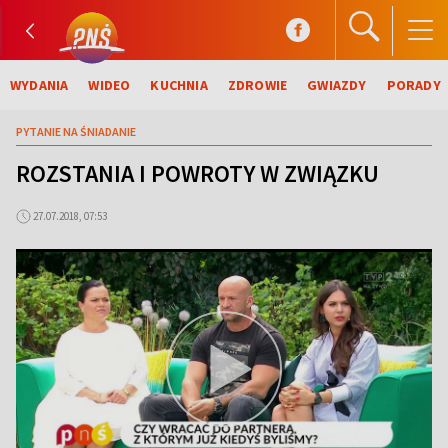
WYDANIA
WIDEO
KUCHNIA
ZDROWIE
GWIAZDY
PORADY
PYTANIE NA ŚNIADANIE
ROZSTANIA I POWROTY W ZWIĄZKU
27.07.2018, 07:53