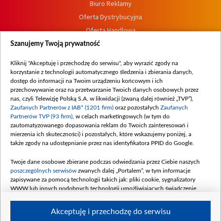
Biuro Reklamy
Oferta Dystrybucyjna
Oferta Handlowa
Dostępność
Szanujemy Twoją prywatność
Moje zgody
Kliknij "Akceptuję i przechodzę do serwisu", aby wyrazić zgody na
Procedura zgłoszeń wewnętrznych
korzystanie z technologii automatycznego śledzenia i zbierania danych,
dostęp do informacji na Twoim urządzeniu końcowym i ich
przechowywanie oraz na przetwarzanie Twoich danych osobowych przez
nas, czyli Telewizję Polską S.A. w likwidacji (zwaną dalej również „TVP”),
Zaufanych Partnerów z IAB* (1201 firm)
oraz pozostałych
Zaufanych
Partnerów TVP (93 firm)
, w celach marketingowych (w tym do
zautomatyzowanego dopasowania reklam do Twoich zainteresowań i
mierzenia ich skuteczności) i pozostałych, które wskazujemy poniżej, a
także zgody na udostępnianie przez nas identyfikatora PPID do Google.
Twoje dane osobowe zbierane podczas odwiedzania przez Ciebie naszych
poszczególnych serwisów
zwanych dalej „Portalem”, w tym informacje
zapisywane za pomocą technologii takich jak: pliki cookie, sygnalizatory
WWW lub innych podobnych technologii umożliwiających świadczenie
dopasowanych i bezpiecznych usług, personalizację treści oraz reklam,
udostępnianie funkcji mediów społecznościowych oraz analizowanie ruchu
Akceptuję i przechodzę do serwisu
w Internecie.