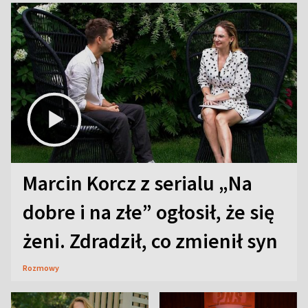
Marcin Korcz z serialu „Na
dobre i na złe” ogłosił, że się
żeni. Zdradził, co zmienił syn
Rozmowy