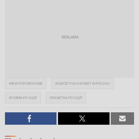
#PASY POPORODOWE
#GADŻETY DLA KOBIET W POŁOGU
#FORMA PO CIĄŻY
#SYLWETKA PO CIĄŻY