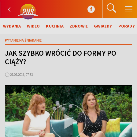
WYDANIA
WIDEO
KUCHNIA
ZDROWIE
GWIAZDY
PORADY
PYTANIE NA ŚNIADANIE
JAK SZYBKO WRÓCIĆ DO FORMY PO
CIĄŻY?
27.07.2018, 07:53