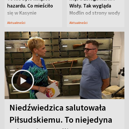
hazardu. Co mieściło
Wisły. Tak wygląda
się w Kasynie
Modlin od strony wody
Oficerskim?
Aktualności
Aktualności
Niedźwiedzica salutowała
Piłsudskiemu. To niejedyna