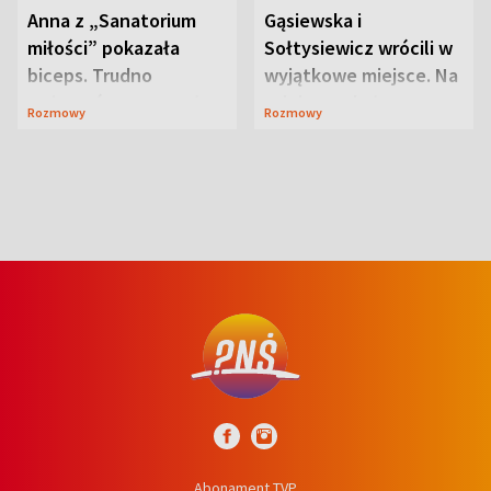
Anna z „Sanatorium
Gąsiewska i
miłości” pokazała
Sołtysiewicz wrócili w
biceps. Trudno
wyjątkowe miejsce. Na
uwierzyć, co przeszła
szlaku czekał
Rozmowy
Rozmowy
wcześniej
niedźwiedź
Abonament TVP