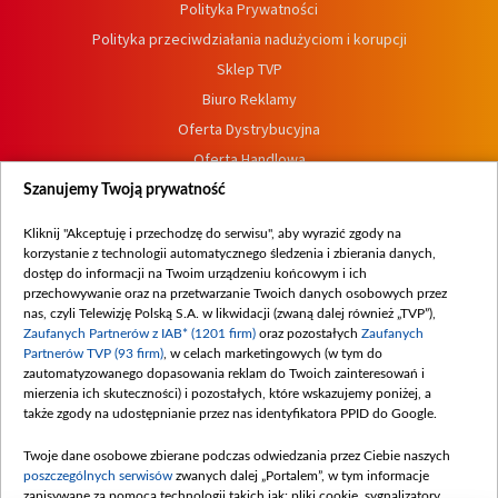
Polityka Prywatności
Polityka przeciwdziałania nadużyciom i korupcji
Sklep TVP
Biuro Reklamy
Oferta Dystrybucyjna
Oferta Handlowa
Dostępność
Szanujemy Twoją prywatność
Moje zgody
Kliknij "Akceptuję i przechodzę do serwisu", aby wyrazić zgody na
Procedura zgłoszeń wewnętrznych
korzystanie z technologii automatycznego śledzenia i zbierania danych,
dostęp do informacji na Twoim urządzeniu końcowym i ich
przechowywanie oraz na przetwarzanie Twoich danych osobowych przez
nas, czyli Telewizję Polską S.A. w likwidacji (zwaną dalej również „TVP”),
Zaufanych Partnerów z IAB* (1201 firm)
oraz pozostałych
Zaufanych
Partnerów TVP (93 firm)
, w celach marketingowych (w tym do
zautomatyzowanego dopasowania reklam do Twoich zainteresowań i
mierzenia ich skuteczności) i pozostałych, które wskazujemy poniżej, a
także zgody na udostępnianie przez nas identyfikatora PPID do Google.
Twoje dane osobowe zbierane podczas odwiedzania przez Ciebie naszych
poszczególnych serwisów
zwanych dalej „Portalem”, w tym informacje
zapisywane za pomocą technologii takich jak: pliki cookie, sygnalizatory