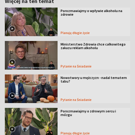
Więcej na ten temat
Porozmawiajmy o wpływie alkoholu na
zdrowie
Planuję długie życie
Ministerstwo Zdrowia chce całkowitego
zakazu reklam alkoholu
Pytanie na Śniadanie
Nowotwory u mężczyzn - nadal tematem
tabu?
Pytanie na Śniadanie
Porozmawiajmy o zdrowym sercu i
mózgu
Planuję długie życie