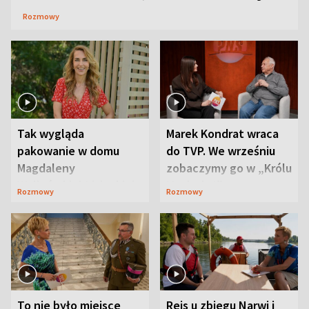
Rozmowy
Tak wygląda
Marek Kondrat wraca
pakowanie w domu
do TVP. We wrześniu
Magdaleny
zobaczymy go w „Królu
Waligórskiej-Lisieckiej.
Maciusiu I”
Rozmowy
Rozmowy
Mąż nie odpuszcza
To nie było miejsce
Rejs u zbiegu Narwi i