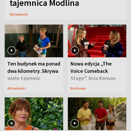
tajemnica Modlina
Aktualności
Ten budynek ma ponad
Nowa edycja „The
dwa kilometry. Skrywa
Voice Comeback
wiele tajemnic
Stage”. Ania Karwan
zapowiada
Aktualności
Rozmowy
niespodzianki