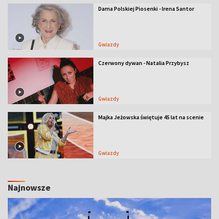
Dama Polskiej Piosenki - Irena Santor
Gwiazdy
Czerwony dywan - Natalia Przybysz
Gwiazdy
Majka Jeżowska świętuje 45 lat na scenie
Gwiazdy
Najnowsze