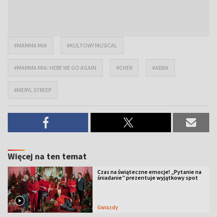
#MAMMA MIA
#KULTOWY MUSICAL
#MAMMA MIA: HERE WE GO AGAIN
#CHER
#ABBA
#MERYL STREEP
Więcej na ten temat
Czas na świąteczne emocje! „Pytanie na
śniadanie” prezentuje wyjątkowy spot
Gwiazdy