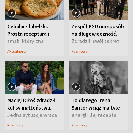
Cebularz lubelski.
Zespół KSU ma sposób
Prosta receptura i
na długowieczność.
smak, który zna
Zdradzili swój sekret
Lubelszczyzna
Aktualności
Rozmowy
Maciej Orłoś zdradził
To dlatego Irena
kulisy małżeństwa.
Santor wciąż ma tyle
Jedna sytuacja wraca
energii. Jej recepta
jak bumerang
jest zaskakująco
Rozmowy
Rozmowy
prosta