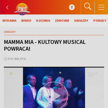
WYDANIA
WIDEO
KUCHNIA
ZDROWIE
GWIAZDY
PORADY
GWIAZDY
MAMMA MIA - KULTOWY MUSICAL
POWRACA!
27.07.2018, 07:52