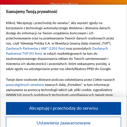
Oferta Handlowa
Dostępność
Szanujemy Twoją prywatność
Moje zgody
Kliknij "Akceptuję i przechodzę do serwisu", aby wyrazić zgody na
Procedura zgłoszeń wewnętrznych
korzystanie z technologii automatycznego śledzenia i zbierania danych,
dostęp do informacji na Twoim urządzeniu końcowym i ich
przechowywanie oraz na przetwarzanie Twoich danych osobowych przez
nas, czyli Telewizję Polską S.A. w likwidacji (zwaną dalej również „TVP”),
Zaufanych Partnerów z IAB* (1201 firm)
oraz pozostałych
Zaufanych
Partnerów TVP (93 firm)
, w celach marketingowych (w tym do
zautomatyzowanego dopasowania reklam do Twoich zainteresowań i
mierzenia ich skuteczności) i pozostałych, które wskazujemy poniżej, a
także zgody na udostępnianie przez nas identyfikatora PPID do Google.
Twoje dane osobowe zbierane podczas odwiedzania przez Ciebie naszych
poszczególnych serwisów
zwanych dalej „Portalem”, w tym informacje
zapisywane za pomocą technologii takich jak: pliki cookie, sygnalizatory
WWW lub innych podobnych technologii umożliwiających świadczenie
dopasowanych i bezpiecznych usług, personalizację treści oraz reklam,
udostępnianie funkcji mediów społecznościowych oraz analizowanie ruchu
Akceptuję i przechodzę do serwisu
w Internecie.
Twoje dane osobowe zbierane podczas odwiedzania przez Ciebie
Ustawienia zaawansowane
poszczególnych serwisów
na Portalu, takie jak adresy IP, identyfikatory