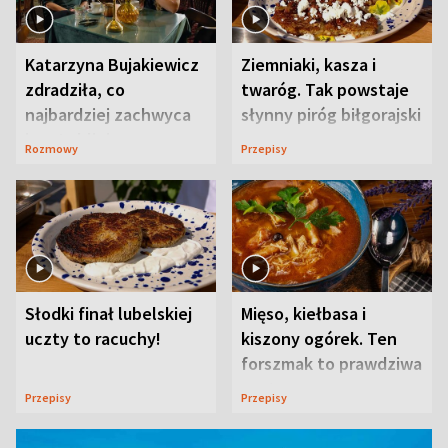
Katarzyna Bujakiewicz
Ziemniaki, kasza i
zdradziła, co
twaróg. Tak powstaje
najbardziej zachwyca
słynny piróg biłgorajski
ją w Lublinie
Rozmowy
Przepisy
Słodki finał lubelskiej
Mięso, kiełbasa i
uczty to racuchy!
kiszony ogórek. Ten
forszmak to prawdziwa
uczta
Przepisy
Przepisy