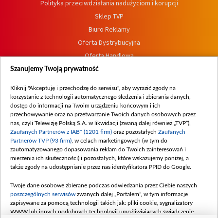
Polityka przeciwdziałania nadużyciom i korupcji
Sklep TVP
Biuro Reklamy
Oferta Dystrybucyjna
Oferta Handlowa
Dostępność
Szanujemy Twoją prywatność
Moje zgody
Kliknij "Akceptuję i przechodzę do serwisu", aby wyrazić zgody na
Procedura zgłoszeń wewnętrznych
korzystanie z technologii automatycznego śledzenia i zbierania danych,
dostęp do informacji na Twoim urządzeniu końcowym i ich
przechowywanie oraz na przetwarzanie Twoich danych osobowych przez
nas, czyli Telewizję Polską S.A. w likwidacji (zwaną dalej również „TVP”),
Zaufanych Partnerów z IAB* (1201 firm)
oraz pozostałych
Zaufanych
Partnerów TVP (93 firm)
, w celach marketingowych (w tym do
zautomatyzowanego dopasowania reklam do Twoich zainteresowań i
mierzenia ich skuteczności) i pozostałych, które wskazujemy poniżej, a
także zgody na udostępnianie przez nas identyfikatora PPID do Google.
Twoje dane osobowe zbierane podczas odwiedzania przez Ciebie naszych
poszczególnych serwisów
zwanych dalej „Portalem”, w tym informacje
zapisywane za pomocą technologii takich jak: pliki cookie, sygnalizatory
WWW lub innych podobnych technologii umożliwiających świadczenie