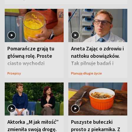
Pomarańcze grają tu
Aneta Zając o zdrowiu i
główną rolę. Proste
natłoku obowiązków.
ciasto wychodzi
Tak pilnuje badań i
wyjątkowo wilgotne
wizyt
Przepisy
Planuję długie życie
Aktorka „M jak miłość”
Puszyste bułeczki
zmieniła swoją drogę.
prosto z piekarnika. Z