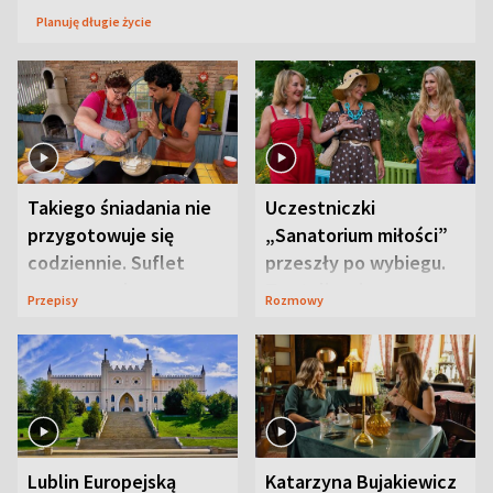
Planuję długie życie
Takiego śniadania nie
Uczestniczki
przygotowuje się
„Sanatorium miłości”
codziennie. Suflet
przeszły po wybiegu.
serowy zachwyca
Te stylizacje
Przepisy
Rozmowy
smakiem
przyciągały wzrok
Lublin Europejską
Katarzyna Bujakiewicz