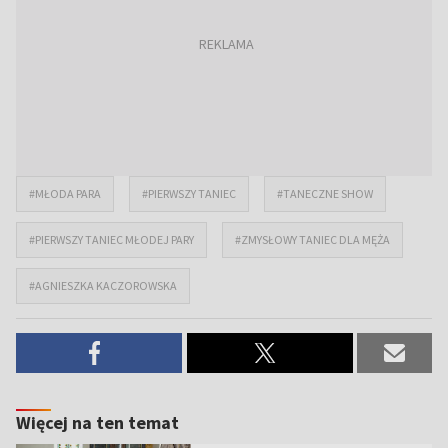
#MŁODA PARA
#PIERWSZY TANIEC
#TANECZNE SHOW
#PIERWSZY TANIEC MŁODEJ PARY
#ZMYSŁOWY TANIEC DLA MĘŻA
#AGNIESZKA KACZOROWSKA
Więcej na ten temat