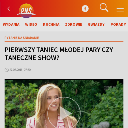
WYDANIA
WIDEO
KUCHNIA
ZDROWIE
GWIAZDY
PORADY
PYTANIE NA ŚNIADANIE
PIERWSZY TANIEC MŁODEJ PARY CZY
TANECZNE SHOW?
27.07.2018, 07:50