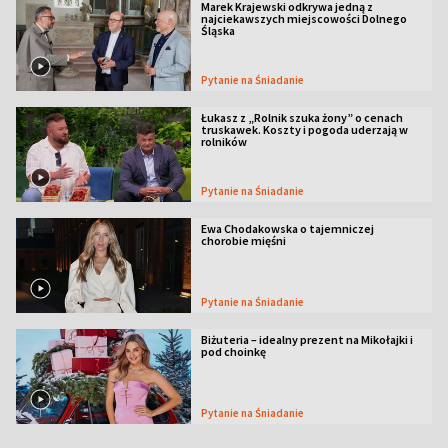
Marek Krajewski odkrywa jedną z
najciekawszych miejscowości Dolnego
Śląska
Pytanie na Śniadanie
Łukasz z „Rolnik szuka żony” o cenach
truskawek. Koszty i pogoda uderzają w
rolników
Pytanie na Śniadanie
Ewa Chodakowska o tajemniczej
chorobie mięśni
Pytanie na Śniadanie
Biżuteria – idealny prezent na Mikołajki i
pod choinkę
Pytanie na Śniadanie