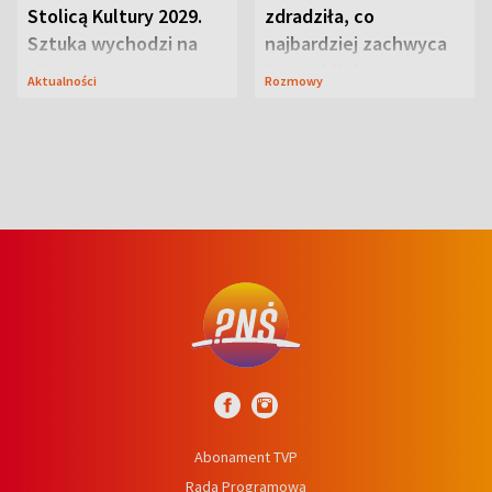
Stolicą Kultury 2029.
zdradziła, co
Sztuka wychodzi na
najbardziej zachwyca
ulice
ją w Lublinie
Aktualności
Rozmowy
Abonament TVP
Rada Programowa