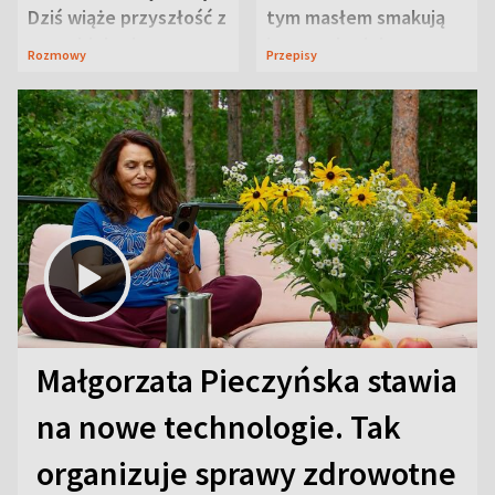
Dziś wiąże przyszłość z
tym masłem smakują
neurobiologią
jeszcze lepiej
Rozmowy
Przepisy
Małgorzata Pieczyńska stawia
na nowe technologie. Tak
organizuje sprawy zdrowotne