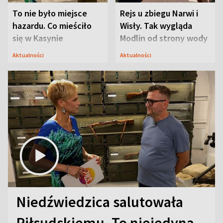
To nie było miejsce
Rejs u zbiegu Narwi i
hazardu. Co mieściło
Wisły. Tak wygląda
się w Kasynie
Modlin od strony wody
Oficerskim?
Aktualności
Aktualności
Niedźwiedzica salutowała
Piłsudskiemu. To niejedyna