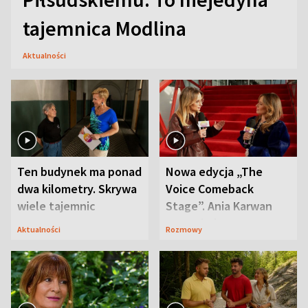
tajemnica Modlina
Aktualności
Ten budynek ma ponad
Nowa edycja „The
dwa kilometry. Skrywa
Voice Comeback
wiele tajemnic
Stage”. Ania Karwan
zapowiada
Aktualności
Rozmowy
niespodzianki