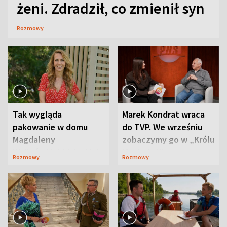
żeni. Zdradził, co zmienił syn
Rozmowy
Tak wygląda
Marek Kondrat wraca
pakowanie w domu
do TVP. We wrześniu
Magdaleny
zobaczymy go w „Królu
Waligórskiej-Lisieckiej.
Maciusiu I”
Rozmowy
Rozmowy
Mąż nie odpuszcza