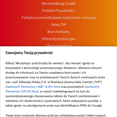
Merchandising (znaki)
Polityka Prywatności
Polityka przeciwdziałania nadużyciom i korupcji
Sklep TVP
Biuro Reklamy
Oferta Dystrybucyjna
Oferta Handlowa
Dostępność
Szanujemy Twoją prywatność
Moje zgody
Kliknij "Akceptuję i przechodzę do serwisu", aby wyrazić zgody na
Procedura zgłoszeń wewnętrznych
korzystanie z technologii automatycznego śledzenia i zbierania danych,
dostęp do informacji na Twoim urządzeniu końcowym i ich
przechowywanie oraz na przetwarzanie Twoich danych osobowych przez
nas, czyli Telewizję Polską S.A. w likwidacji (zwaną dalej również „TVP”),
Zaufanych Partnerów z IAB* (1201 firm)
oraz pozostałych
Zaufanych
Partnerów TVP (93 firm)
, w celach marketingowych (w tym do
zautomatyzowanego dopasowania reklam do Twoich zainteresowań i
mierzenia ich skuteczności) i pozostałych, które wskazujemy poniżej, a
także zgody na udostępnianie przez nas identyfikatora PPID do Google.
Twoje dane osobowe zbierane podczas odwiedzania przez Ciebie naszych