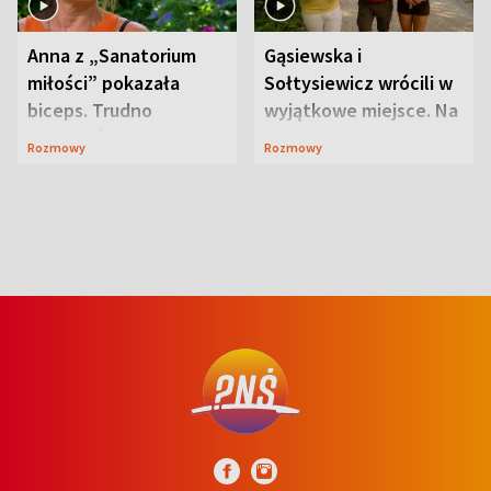
Anna z „Sanatorium
Gąsiewska i
miłości” pokazała
Sołtysiewicz wrócili w
biceps. Trudno
wyjątkowe miejsce. Na
uwierzyć, co przeszła
szlaku czekał
Rozmowy
Rozmowy
wcześniej
niedźwiedź