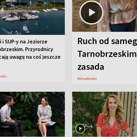
Ruch od sameg
i i SUP-y na Jeziorze
obrzeskim. Przyrodnicy
Tarnobrzeskim,
cają uwagę na coś jeszcze
zasada
ności
Aktualności