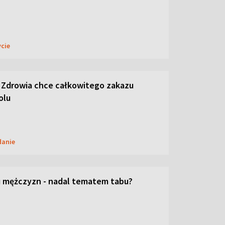
ycie
 Zdrowia chce całkowitego zakazu
olu
danie
 mężczyzn - nadal tematem tabu?