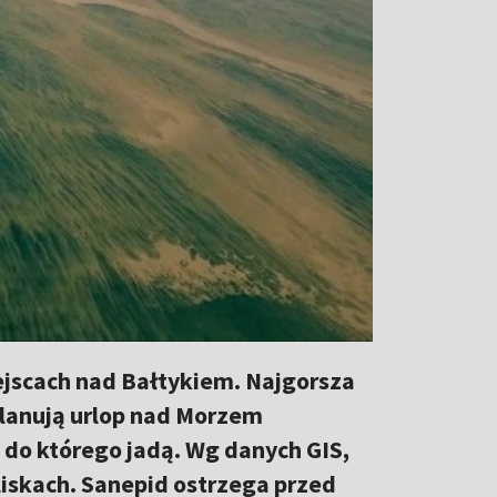
iejscach nad Bałtykiem. Najgorsza
planują urlop nad Morzem
 do którego jadą. Wg danych GIS,
liskach. Sanepid ostrzega przed