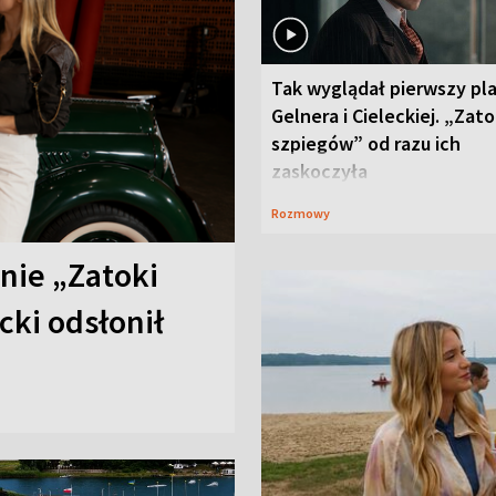
Tak wyglądał pierwszy pl
Gelnera i Cieleckiej. „Zat
szpiegów” od razu ich
zaskoczyła
Rozmowy
anie „Zatoki
cki odsłonił