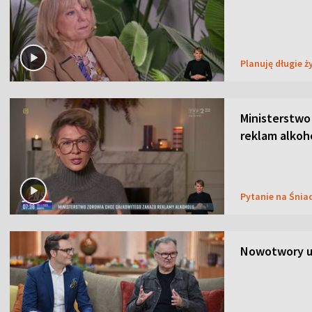
Planuję długie ż
Ministerstwo
reklam alkoh
Pytanie na Śnia
Nowotwory u