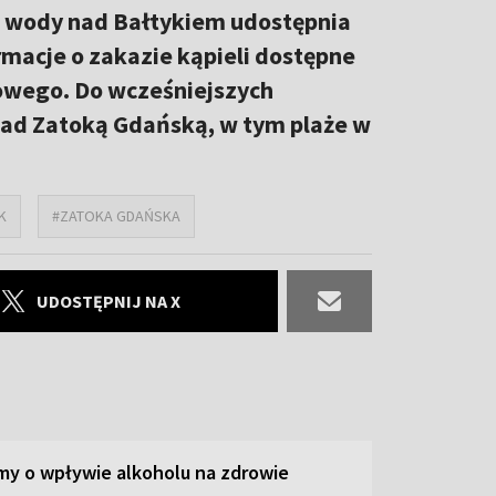
ci wody nad Bałtykiem udostępnia
rmacje o zakazie kąpieli dostępne
kowego. Do wcześniejszych
nad Zatoką Gdańską, w tym plaże w
K
#ZATOKA GDAŃSKA
UDOSTĘPNIJ NA X
y o wpływie alkoholu na zdrowie