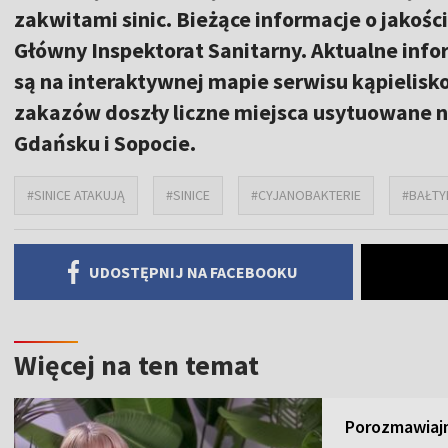
zakwitami sinic. Bieżące informacje o jakoś
Główny Inspektorat Sanitarny. Aktualne info
są na interaktywnej mapie serwisu kąpielis
zakazów doszły liczne miejsca usytuowane 
Gdańsku i Sopocie.
#SINICE ATAKUJĄ
#SINICE
#CYJANOBAKTERIE
#BAŁTY
UDOSTĘPNIJ NA FACEBOOKU
Więcej na ten temat
Porozmawiajm