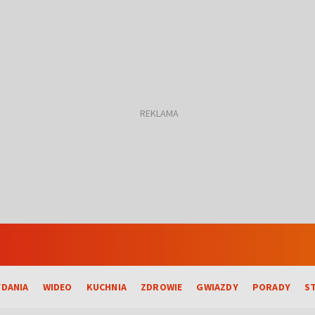
DANIA
WIDEO
KUCHNIA
ZDROWIE
GWIAZDY
PORADY
S