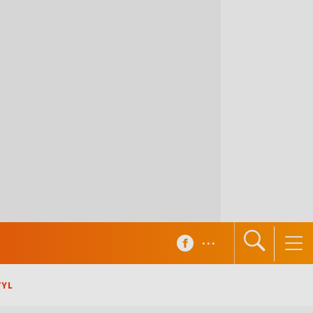
...
TYL