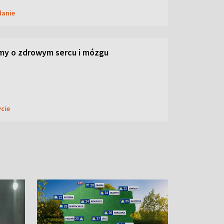
danie
my o zdrowym sercu i mózgu
ycie