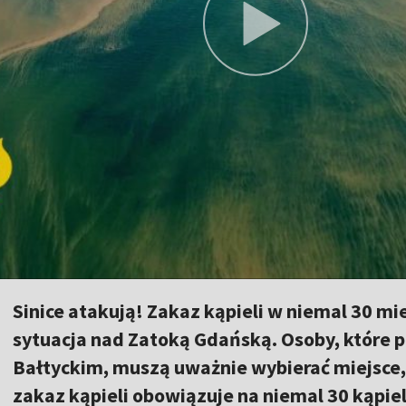
Sinice atakują! Zakaz kąpieli w niemal 30 m
sytuacja nad Zatoką Gdańską. Osoby, które 
Bałtyckim, muszą uważnie wybierać miejsce,
zakaz kąpieli obowiązuje na niemal 30 kąpie