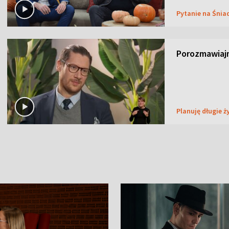
Pytanie na Śnia
Porozmawiaj
Planuję długie ż