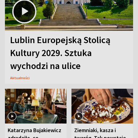
Lublin Europejską Stolicą
Kultury 2029. Sztuka
wychodzi na ulice
Aktualności
Katarzyna Bujakiewicz
Ziemniaki, kasza i
zdradziła, co
twaróg. Tak powstaje