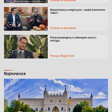
Pytanie na Śniadanie
Nowotwory u mężczyzn - nadal tematem
tabu?
Pytanie na Śniadanie
Porozmawiajmy o zdrowym sercu i
mózgu
Planuję długie życie
Najnowsze