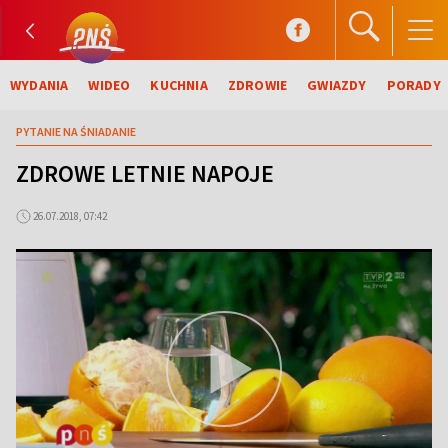
WYDANIA
WIDEO
KUCHNIA
ZDROWIE
GWIAZDY
PORADY
PYTANIE NA ŚNIADANIE
ZDROWE LETNIE NAPOJE
26.07.2018, 07:42