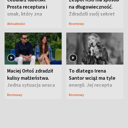
Prosta receptura i
na długowieczność.
smak, który zna
Zdradzili swój sekret
Lubelszczyzna
Aktualności
Rozmowy
Maciej Orłoś zdradził
To dlatego Irena
kulisy małżeństwa.
Santor wciąż ma tyle
Jedna sytuacja wraca
energii. Jej recepta
jak bumerang
jest zaskakująco
Rozmowy
Rozmowy
prosta