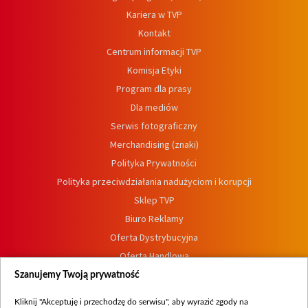
Kariera w TVP
Kontakt
Centrum informacji TVP
Komisja Etyki
Program dla prasy
Dla mediów
Serwis fotograficzny
Merchandising (znaki)
Polityka Prywatności
Polityka przeciwdziałania nadużyciom i korupcji
Sklep TVP
Biuro Reklamy
Oferta Dystrybucyjna
Oferta Handlowa
Dostępność
Szanujemy Twoją prywatność
Moje zgody
Kliknij "Akceptuję i przechodzę do serwisu", aby wyrazić zgody na