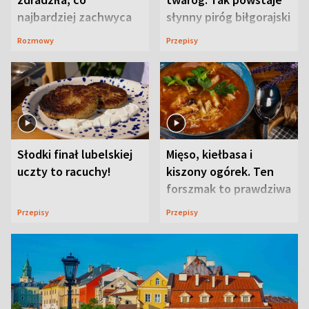
najbardziej zachwyca
słynny piróg biłgorajski
ją w Lublinie
Rozmowy
Przepisy
Słodki finał lubelskiej
Mięso, kiełbasa i
uczty to racuchy!
kiszony ogórek. Ten
forszmak to prawdziwa
uczta
Przepisy
Przepisy