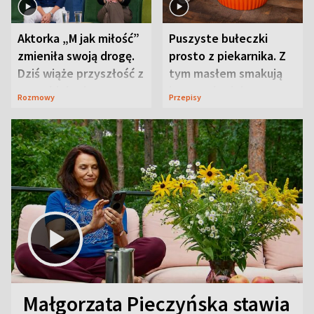
Aktorka „M jak miłość”
Puszyste bułeczki
zmieniła swoją drogę.
prosto z piekarnika. Z
Dziś wiąże przyszłość z
tym masłem smakują
neurobiologią
jeszcze lepiej
Rozmowy
Przepisy
Małgorzata Pieczyńska stawia