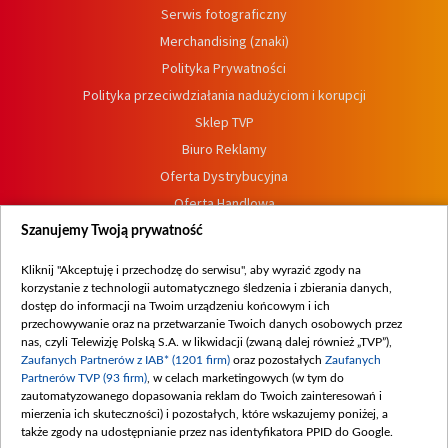
Serwis fotograficzny
Merchandising (znaki)
Polityka Prywatności
Polityka przeciwdziałania nadużyciom i korupcji
Sklep TVP
Biuro Reklamy
Oferta Dystrybucyjna
Oferta Handlowa
Dostępność
Szanujemy Twoją prywatność
Moje zgody
Kliknij "Akceptuję i przechodzę do serwisu", aby wyrazić zgody na
Procedura zgłoszeń wewnętrznych
korzystanie z technologii automatycznego śledzenia i zbierania danych,
dostęp do informacji na Twoim urządzeniu końcowym i ich
przechowywanie oraz na przetwarzanie Twoich danych osobowych przez
nas, czyli Telewizję Polską S.A. w likwidacji (zwaną dalej również „TVP”),
Zaufanych Partnerów z IAB* (1201 firm)
oraz pozostałych
Zaufanych
Partnerów TVP (93 firm)
, w celach marketingowych (w tym do
zautomatyzowanego dopasowania reklam do Twoich zainteresowań i
mierzenia ich skuteczności) i pozostałych, które wskazujemy poniżej, a
także zgody na udostępnianie przez nas identyfikatora PPID do Google.