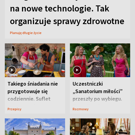
na nowe technologie. Tak
organizuje sprawy zdrowotne
Planuję długie życie
Takiego śniadania nie
Uczestniczki
przygotowuje się
„Sanatorium miłości”
codziennie. Suflet
przeszły po wybiegu.
serowy zachwyca
Te stylizacje
Przepisy
Rozmowy
smakiem
przyciągały wzrok