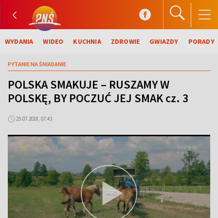
WYDANIA
WIDEO
KUCHNIA
ZDROWIE
GWIAZDY
PORADY
PYTANIE NA ŚNIADANIE
POLSKA SMAKUJE – RUSZAMY W
POLSKĘ, BY POCZUĆ JEJ SMAK cz. 3
25.07.2018, 07:43