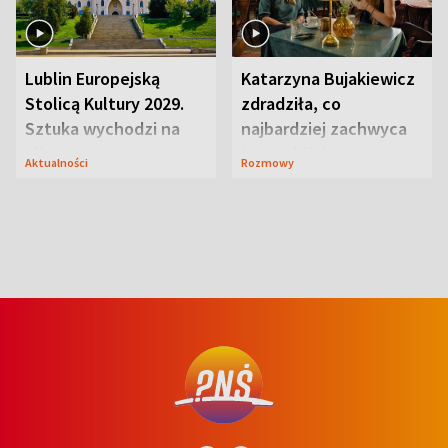
Lublin Europejską
Katarzyna Bujakiewicz
Stolicą Kultury 2029.
zdradziła, co
Sztuka wychodzi na
najbardziej zachwyca
ulice
ją w Lublinie
Aktualności
Rozmowy