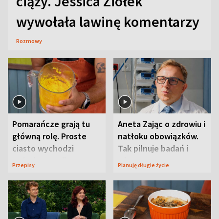
ciąży. Jessica Ziółek
wywołała lawinę komentarzy
Rozmowy
Pomarańcze grają tu
Aneta Zając o zdrowiu i
główną rolę. Proste
natłoku obowiązków.
ciasto wychodzi
Tak pilnuje badań i
wyjątkowo wilgotne
wizyt
Przepisy
Planuję długie życie