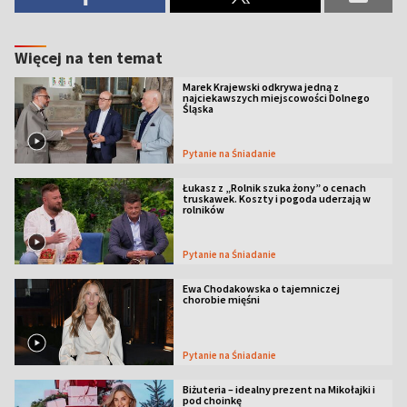
Więcej na ten temat
Marek Krajewski odkrywa jedną z
najciekawszych miejscowości Dolnego
Śląska
Pytanie na Śniadanie
Łukasz z „Rolnik szuka żony” o cenach
truskawek. Koszty i pogoda uderzają w
rolników
Pytanie na Śniadanie
Ewa Chodakowska o tajemniczej
chorobie mięśni
Pytanie na Śniadanie
Biżuteria – idealny prezent na Mikołajki i
pod choinkę