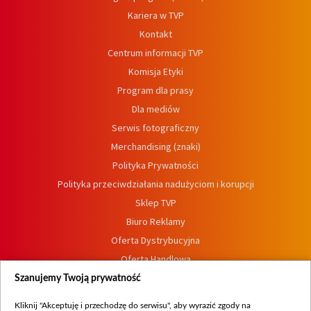
Kariera w TVP
Kontakt
Centrum informacji TVP
Komisja Etyki
Program dla prasy
Dla mediów
Serwis fotograficzny
Merchandising (znaki)
Polityka Prywatności
Polityka przeciwdziałania nadużyciom i korupcji
Sklep TVP
Biuro Reklamy
Oferta Dystrybucyjna
Oferta Handlowa
Dostępność
Szanujemy Twoją prywatność
Moje zgody
Kliknij "Akceptuję i przechodzę do serwisu", aby wyrazić zgody na