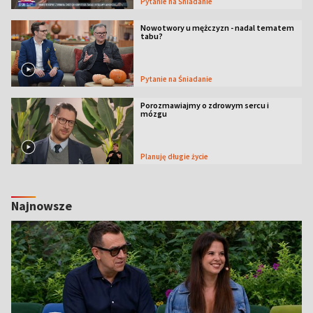
Pytanie na Śniadanie
Nowotwory u mężczyzn - nadal tematem
tabu?
Pytanie na Śniadanie
Porozmawiajmy o zdrowym sercu i
mózgu
Planuję długie życie
Najnowsze