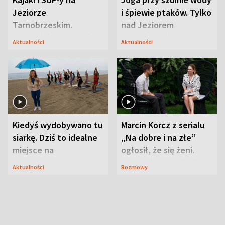
Jeziorze
i śpiewie ptaków. Tylko
Tarnobrzeskim.
nad Jeziorem
Przyrodnicy zwracają
Tarnobrzeskim
Aktualności
Aktualności
uwagę na coś jeszcze
Kiedyś wydobywano tu
Marcin Korcz z serialu
siarkę. Dziś to idealne
„Na dobre i na złe”
miejsce na
ogłosił, że się żeni.
wypoczynek
Zdradził, co zmienił
Aktualności
Rozmowy
syn