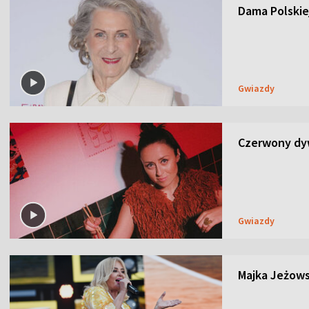
Dama Polskiej
Gwiazdy
Czerwony dyw
Gwiazdy
Majka Jeżows