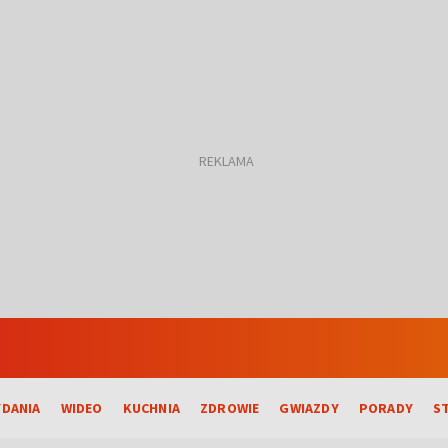
DANIA
WIDEO
KUCHNIA
ZDROWIE
GWIAZDY
PORADY
S