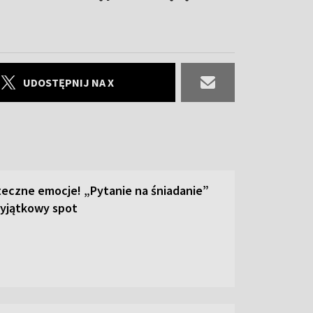
UDOSTĘPNIJ NA X
teczne emocje! „Pytanie na śniadanie”
yjątkowy spot