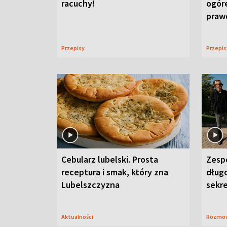
racuchy!
ogór
praw
Przepisy
Przepi
Cebularz lubelski. Prosta
Zesp
receptura i smak, który zna
długo
Lubelszczyzna
sekr
Aktualności
Rozmo