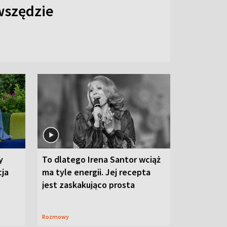
 wszędzie
y
To dlatego Irena Santor wciąż
cja
ma tyle energii. Jej recepta
jest zaskakująco prosta
Rozmowy