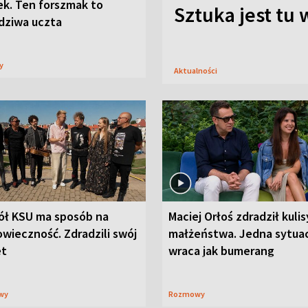
ek. Ten forszmak to
Sztuka jest tu
dziwa uczta
sy
Aktualności
ół KSU ma sposób na
Maciej Orłoś zdradził kulis
wieczność. Zdradzili swój
małżeństwa. Jedna sytua
et
wraca jak bumerang
wy
Rozmowy