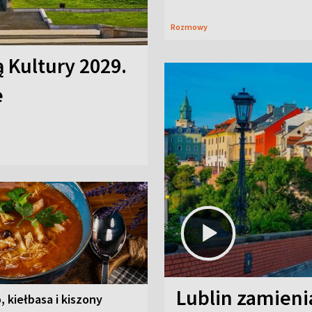
Rozmowy
ą Kultury 2029.
e
Lublin zamienia
, kiełbasa i kiszony