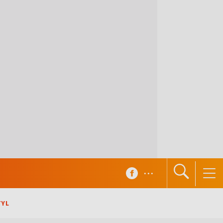
...
TYL