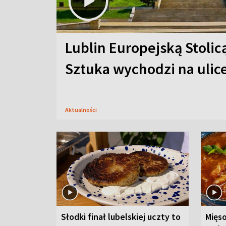
Lublin Europejską Stolic
Sztuka wychodzi na ulic
Aktualności
Słodki finał lubelskiej uczty to
Mięso