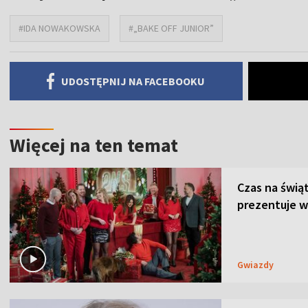
#IDA NOWAKOWSKA
#„BAKE OFF JUNIOR”
UDOSTĘPNIJ NA FACEBOOKU
Więcej na ten temat
Czas na świą
prezentuje w
Gwiazdy