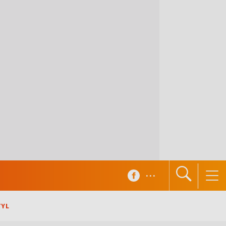
...
TYL