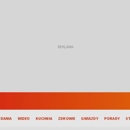
DANIA
WIDEO
KUCHNIA
ZDROWIE
GWIAZDY
PORADY
S