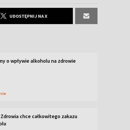
UDOSTĘPNIJ NA X
y o wpływie alkoholu na zdrowie
ycie
 Zdrowia chce całkowitego zakazu
olu