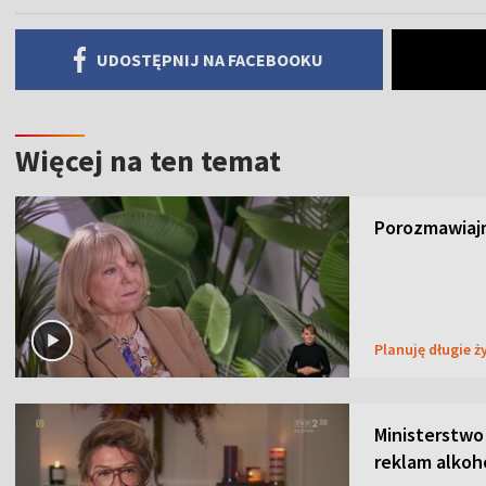
UDOSTĘPNIJ NA FACEBOOKU
Więcej na ten temat
Porozmawiajm
Planuję długie ż
Ministerstwo
reklam alkoh