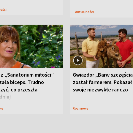
ności
Aktualności
 z „Sanatorium miłości”
Gwiazdor „Barw szczęścia
zała biceps. Trudno
został farmerem. Pokazał
zyć, co przeszła
swoje niezwykłe ranczo
śniej
wy
Rozmowy