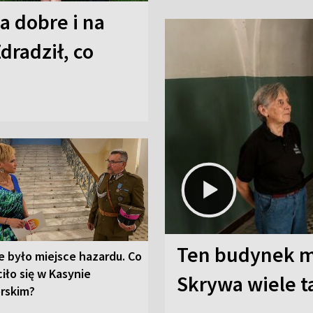
a dobre i na
Zdradził, co
Ten budynek m
e było miejsce hazardu. Co
iło się w Kasynie
Skrywa wiele t
erskim?