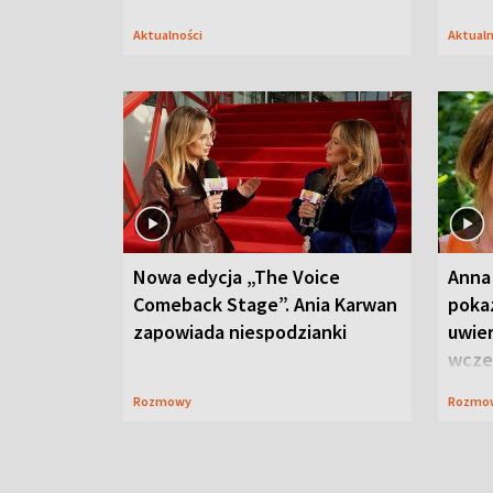
Aktualności
Aktual
Nowa edycja „The Voice
Anna
Comeback Stage”. Ania Karwan
poka
zapowiada niespodzianki
uwier
wcze
Rozmowy
Rozmo