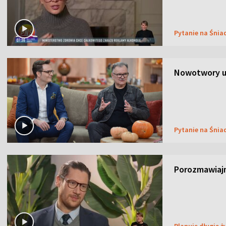
Pytanie na Śnia
Nowotwory u
Pytanie na Śnia
Porozmawiaj
Planuję długie ż