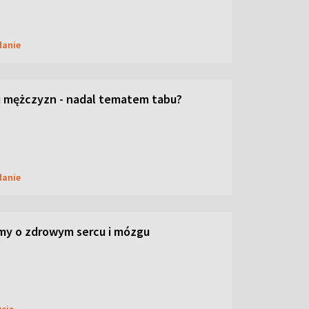
danie
 mężczyzn - nadal tematem tabu?
danie
my o zdrowym sercu i mózgu
ycie