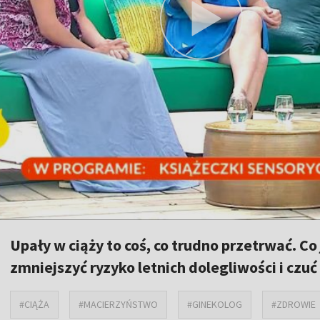
Upały w ciąży to coś, co trudno przetrwać. Co je
zmniejszyć ryzyko letnich dolegliwości i czu
#CIĄŻA
#MACIERZYŃSTWO
#GINEKOLOG
#ZDROWIE