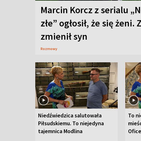
Marcin Korcz z serialu „N
złe” ogłosił, że się żeni. 
zmienił syn
Rozmowy
Niedźwiedzica salutowała
To ni
Piłsudskiemu. To niejedyna
mieśc
tajemnica Modlina
Ofic