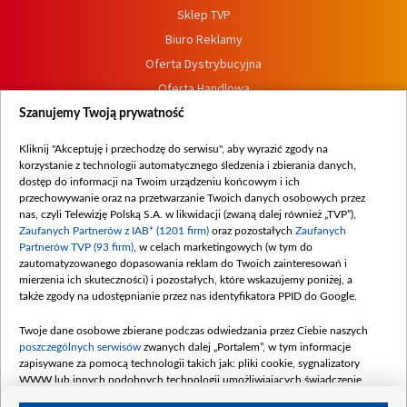
Sklep TVP
Biuro Reklamy
Oferta Dystrybucyjna
Oferta Handlowa
Dostępność
Szanujemy Twoją prywatność
Moje zgody
Kliknij "Akceptuję i przechodzę do serwisu", aby wyrazić zgody na
Procedura zgłoszeń wewnętrznych
korzystanie z technologii automatycznego śledzenia i zbierania danych,
dostęp do informacji na Twoim urządzeniu końcowym i ich
przechowywanie oraz na przetwarzanie Twoich danych osobowych przez
nas, czyli Telewizję Polską S.A. w likwidacji (zwaną dalej również „TVP”),
Zaufanych Partnerów z IAB* (1201 firm)
oraz pozostałych
Zaufanych
Partnerów TVP (93 firm)
, w celach marketingowych (w tym do
zautomatyzowanego dopasowania reklam do Twoich zainteresowań i
mierzenia ich skuteczności) i pozostałych, które wskazujemy poniżej, a
także zgody na udostępnianie przez nas identyfikatora PPID do Google.
Twoje dane osobowe zbierane podczas odwiedzania przez Ciebie naszych
poszczególnych serwisów
zwanych dalej „Portalem”, w tym informacje
zapisywane za pomocą technologii takich jak: pliki cookie, sygnalizatory
WWW lub innych podobnych technologii umożliwiających świadczenie
dopasowanych i bezpiecznych usług, personalizację treści oraz reklam,