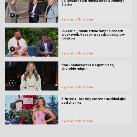
najciekawszych miejscowości Dolnego
Śląska
Pytanie na Śniadanie
Łukasz z „Rolnik szuka żony” o cenach
truskawek. Koszty i pogoda uderzają w
rolników
Pytanie na Śniadanie
Ewa Chodakowska o tajemniczej
chorobie mięśni
Pytanie na Śniadanie
Biżuteria – idealny prezent na Mikołajki i
pod choinkę
Pytanie na Śniadanie