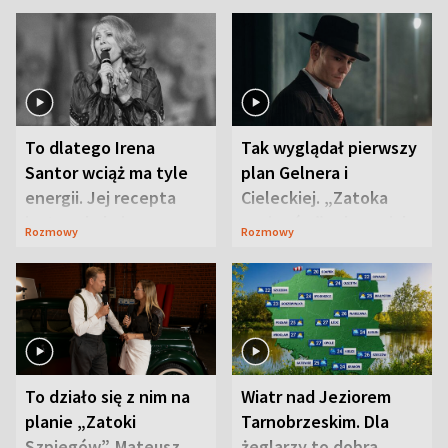
To dlatego Irena
Tak wyglądał pierwszy
Santor wciąż ma tyle
plan Gelnera i
energii. Jej recepta
Cieleckiej. „Zatoka
jest zaskakująco
szpiegów” od razu ich
Rozmowy
Rozmowy
prosta
zaskoczyła
To działo się z nim na
Wiatr nad Jeziorem
planie „Zatoki
Tarnobrzeskim. Dla
Szpiegów”. Mateusz
żeglarzy to dobra