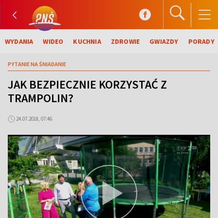
WYDANIA
WIDEO
KUCHNIA
ZDROWIE
GWIAZDY
PORADY
PYTANIE NA ŚNIADANIE
JAK BEZPIECZNIE KORZYSTAĆ Z
TRAMPOLIN?
24.07.2018, 07:46