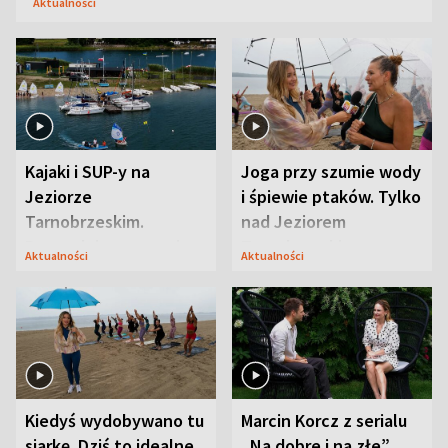
Aktualności
Kajaki i SUP-y na
Joga przy szumie wody
Jeziorze
i śpiewie ptaków. Tylko
Tarnobrzeskim.
nad Jeziorem
Przyrodnicy zwracają
Tarnobrzeskim
Aktualności
Aktualności
uwagę na coś jeszcze
Kiedyś wydobywano tu
Marcin Korcz z serialu
siarkę. Dziś to idealne
„Na dobre i na złe”