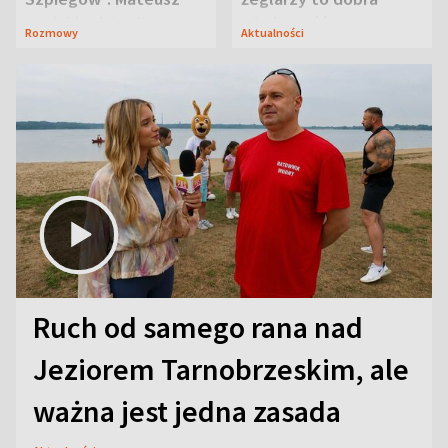
Janicki odsłonił
wiadomość
Rozmowy
Aktualności
aktorski sekret
Ruch od samego rana nad
Jeziorem Tarnobrzeskim, ale
ważna jest jedna zasada