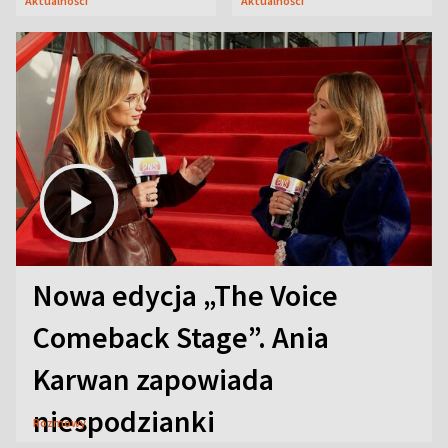
Aktualności
Aktualności
Nowa edycja „The Voice
Comeback Stage”. Ania
Karwan zapowiada
niespodzianki
Rozmowy