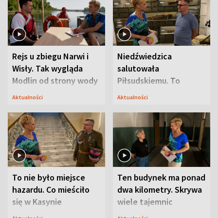
Rejs u zbiegu Narwi i
Niedźwiedzica
Wisły. Tak wygląda
salutowała
Modlin od strony wody
Piłsudskiemu. To
niejedyna tajemnica
Aktualności
Aktualności
Modlina
To nie było miejsce
Ten budynek ma ponad
hazardu. Co mieściło
dwa kilometry. Skrywa
się w Kasynie
wiele tajemnic
Oficerskim?