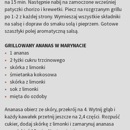
na 15 min. Następnie nabij na zamoczone wcześniej
patyczki chorizo i krewetki. Piecz na rozgrzanym grillu
po 1-2 z każdej strony. Wymieszaj wszystkie składniki
na salsę i dopraw do smaku solą i pieprzem. Gotowe
szaszłyki polej aromatyczną salsą.
GRILLOWANY ANANAS W MARYNACIE
1 ananas
2 łyżki cukru trzcinowego
skórka z limonki
śmietanka kokosowa
skórka z limonki
sok z limonki
mięta do ozdoby
Ananasa obierz ze skóry, przekrój na 4. Wytnij głąb i
każdy kawałek przetnij jeszcze na 2,4 części. Rozpuść
cukier, dodaj skórkę z limonki i zamarynuj ananasa