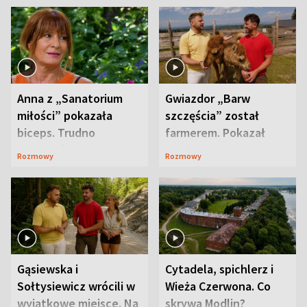
Anna z „Sanatorium
Gwiazdor „Barw
miłości” pokazała
szczęścia” został
biceps. Trudno
farmerem. Pokazał
uwierzyć, co przeszła
swoje niezwykłe
Rozmowy
Rozmowy
wcześniej
ranczo
Gąsiewska i
Cytadela, spichlerz i
Sołtysiewicz wrócili w
Wieża Czerwona. Co
wyjątkowe miejsce. Na
skrywa Modlin?