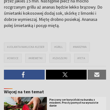
przez jakieś 15 min. Następnie piecz na mocno
rozgrzanym grillu aż ananas będzie lekko brązowy. Do
śmietanki kokosowej dodaj sok, skórkę z limonki i
dobrze wymieszaj. Miętę drobno posiekaj. Ananasa
polej śmietanką i posyp miętą.
#JOLANTA NAKLICKA-KLESER
#GRILL
#WARZYWA
#OWOCE
#KREWETKI
#SZASZŁYKI
#FETA
Więcej na ten temat
Pieczony ser koryciński na buraku z
miodem. Prosty pomysł na wyraziste
danie