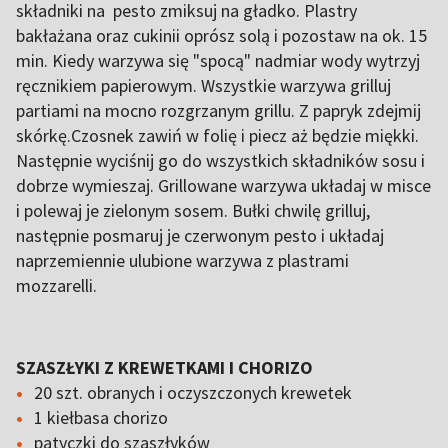
składniki na pesto zmiksuj na gładko. Plastry
bakłażana oraz cukinii oprósz solą i pozostaw na ok. 15
min. Kiedy warzywa się "spocą" nadmiar wody wytrzyj
ręcznikiem papierowym. Wszystkie warzywa grilluj
partiami na mocno rozgrzanym grillu. Z papryk zdejmij
skórkę.Czosnek zawiń w folię i piecz aż będzie miękki.
Następnie wyciśnij go do wszystkich składników sosu i
dobrze wymieszaj. Grillowane warzywa układaj w misce
i polewaj je zielonym sosem. Bułki chwilę grilluj,
następnie posmaruj je czerwonym pesto i układaj
naprzemiennie ulubione warzywa z plastrami
mozzarelli.
SZASZŁYKI Z KREWETKAMI I CHORIZO
20 szt. obranych i oczyszczonych krewetek
1 kiełbasa chorizo
patyczki do szaszłyków