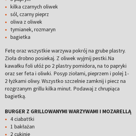
kilka czarnych oliwek
sól, czarny pieprz
oliwa z oliwek
tymianek, rozmaryn
bagietka
Fetę oraz wszystkie warzywa pokrój na grube plastry.
Zioła drobno posiekaj. Z oliwek wyjmij pestki.Na
kawałku foli ułóż po 2 plastry pomidora, na to papryki
oraz ser feta i oliwki. Posyp ziołami, pieprzem i polej 1-
2 łyżkami oliwy. Wszystko szczelnie zamknij i piecz na
rozgrzanym grillu kilka minut. Podawaj z chrupiąca
bagietką.
BURGER Z GRILLOWANYMI WARZYWAMI I MOZARELLĄ
4 ciabattki
1 bakłażan
2 cukinie