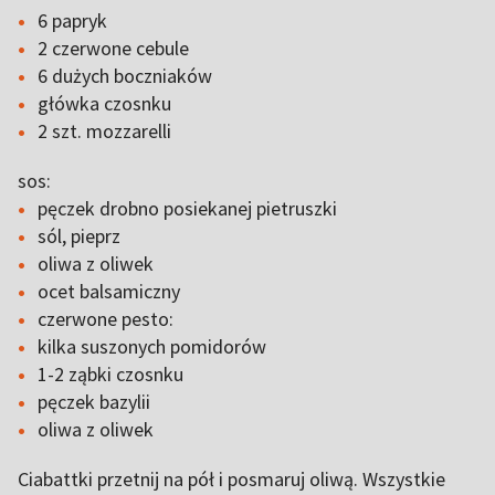
6 papryk
2 czerwone cebule
6 dużych boczniaków
główka czosnku
2 szt. mozzarelli
sos:
pęczek drobno posiekanej pietruszki
sól, pieprz
oliwa z oliwek
ocet balsamiczny
czerwone pesto:
kilka suszonych pomidorów
1-2 ząbki czosnku
pęczek bazylii
oliwa z oliwek
Ciabattki przetnij na pół i posmaruj oliwą. Wszystkie