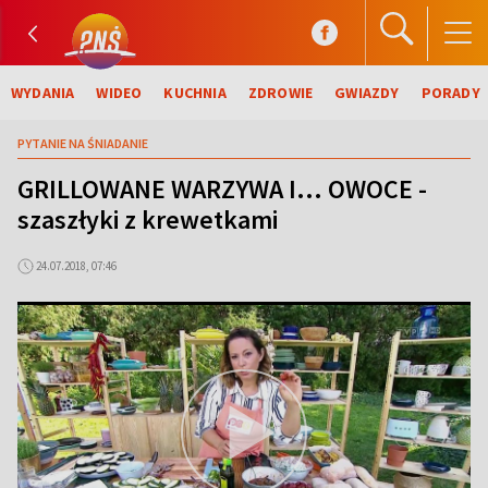
WYDANIA
WIDEO
KUCHNIA
ZDROWIE
GWIAZDY
PORADY
PYTANIE NA ŚNIADANIE
GRILLOWANE WARZYWA I… OWOCE -
szaszłyki z krewetkami
24.07.2018, 07:46