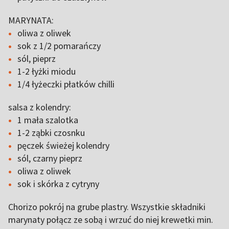
MARYNATA:
oliwa z oliwek
sok z 1/2 pomarańczy
sól, pieprz
1-2 łyżki miodu
1/4 łyżeczki płatków chilli
salsa z kolendry:
1 mała szalotka
1-2 ząbki czosnku
pęczek świeżej kolendry
sól, czarny pieprz
oliwa z oliwek
sok i skórka z cytryny
Chorizo pokrój na grube plastry. Wszystkie składniki
marynaty połącz ze sobą i wrzuć do niej krewetki min.