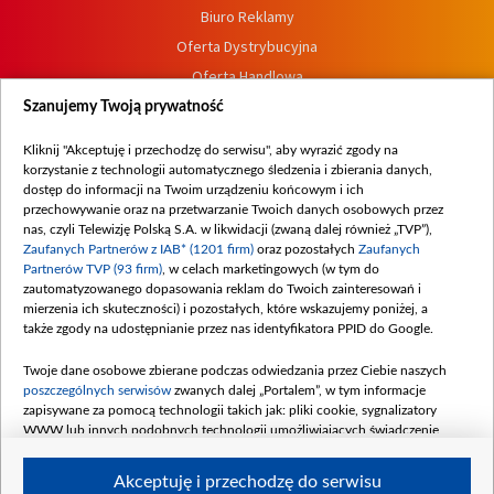
Biuro Reklamy
Oferta Dystrybucyjna
Oferta Handlowa
Dostępność
Szanujemy Twoją prywatność
Moje zgody
Kliknij "Akceptuję i przechodzę do serwisu", aby wyrazić zgody na
Procedura zgłoszeń wewnętrznych
korzystanie z technologii automatycznego śledzenia i zbierania danych,
dostęp do informacji na Twoim urządzeniu końcowym i ich
przechowywanie oraz na przetwarzanie Twoich danych osobowych przez
nas, czyli Telewizję Polską S.A. w likwidacji (zwaną dalej również „TVP”),
Zaufanych Partnerów z IAB* (1201 firm)
oraz pozostałych
Zaufanych
Partnerów TVP (93 firm)
, w celach marketingowych (w tym do
zautomatyzowanego dopasowania reklam do Twoich zainteresowań i
mierzenia ich skuteczności) i pozostałych, które wskazujemy poniżej, a
także zgody na udostępnianie przez nas identyfikatora PPID do Google.
Twoje dane osobowe zbierane podczas odwiedzania przez Ciebie naszych
poszczególnych serwisów
zwanych dalej „Portalem”, w tym informacje
zapisywane za pomocą technologii takich jak: pliki cookie, sygnalizatory
WWW lub innych podobnych technologii umożliwiających świadczenie
dopasowanych i bezpiecznych usług, personalizację treści oraz reklam,
udostępnianie funkcji mediów społecznościowych oraz analizowanie ruchu
Akceptuję i przechodzę do serwisu
w Internecie.