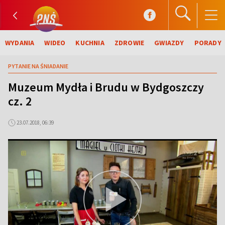
WYDANIA
WIDEO
KUCHNIA
ZDROWIE
GWIAZDY
PORADY
PYTANIE NA ŚNIADANIE
Muzeum Mydła i Brudu w Bydgoszczy
cz. 2
23.07.2018, 06:39