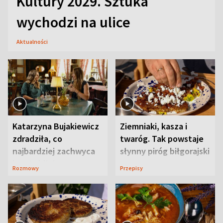
Kultury 2029. Sztuka
wychodzi na ulice
Aktualności
Katarzyna Bujakiewicz
Ziemniaki, kasza i
zdradziła, co
twaróg. Tak powstaje
najbardziej zachwyca
słynny piróg biłgorajski
ją w Lublinie
Rozmowy
Przepisy