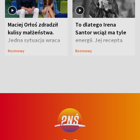
Maciej Orłoś zdradził
To dlatego Irena
kulisy małżeństwa.
Santor wciąż ma tyle
Jedna sytuacja wraca
energii. Jej recepta
jak bumerang
jest zaskakująco
Rozmowy
Rozmowy
prosta