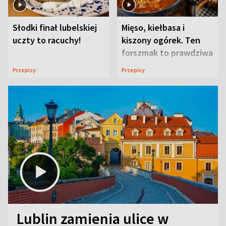
Słodki finał lubelskiej
Mięso, kiełbasa i
uczty to racuchy!
kiszony ogórek. Ten
forszmak to prawdziwa
uczta
Przepisy
Przepisy
Lublin zamienia ulice w