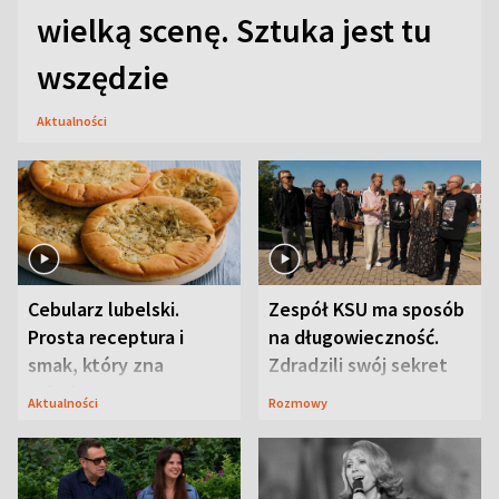
wielką scenę. Sztuka jest tu
wszędzie
Aktualności
Cebularz lubelski.
Zespół KSU ma sposób
Prosta receptura i
na długowieczność.
smak, który zna
Zdradzili swój sekret
Lubelszczyzna
Aktualności
Rozmowy