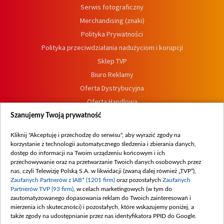
Serwis fotograficzny
Merchandising (znaki)
Polityka Prywatności
Polityka przeciwdziałania nadużyciom i korupcji
Sklep TVP
Biuro Reklamy
Oferta Dystrybucyjna
Oferta Handlowa
Dostępność
Szanujemy Twoją prywatność
Moje zgody
Kliknij "Akceptuję i przechodzę do serwisu", aby wyrazić zgody na
Procedura zgłoszeń wewnętrznych
korzystanie z technologii automatycznego śledzenia i zbierania danych,
dostęp do informacji na Twoim urządzeniu końcowym i ich
przechowywanie oraz na przetwarzanie Twoich danych osobowych przez
nas, czyli Telewizję Polską S.A. w likwidacji (zwaną dalej również „TVP”),
Zaufanych Partnerów z IAB* (1201 firm)
oraz pozostałych
Zaufanych
Partnerów TVP (93 firm)
, w celach marketingowych (w tym do
zautomatyzowanego dopasowania reklam do Twoich zainteresowań i
mierzenia ich skuteczności) i pozostałych, które wskazujemy poniżej, a
także zgody na udostępnianie przez nas identyfikatora PPID do Google.