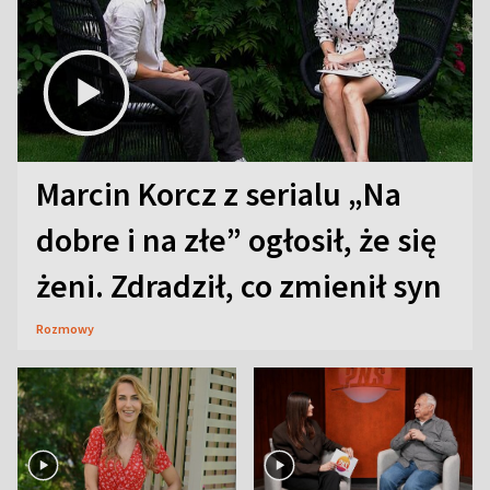
Marcin Korcz z serialu „Na
dobre i na złe” ogłosił, że się
żeni. Zdradził, co zmienił syn
Rozmowy