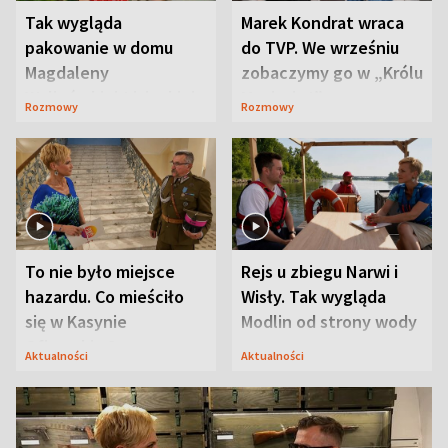
Tak wygląda
Marek Kondrat wraca
pakowanie w domu
do TVP. We wrześniu
Magdaleny
zobaczymy go w „Królu
Waligórskiej-Lisieckiej.
Maciusiu I”
Rozmowy
Rozmowy
Mąż nie odpuszcza
To nie było miejsce
Rejs u zbiegu Narwi i
hazardu. Co mieściło
Wisły. Tak wygląda
się w Kasynie
Modlin od strony wody
Oficerskim?
Aktualności
Aktualności