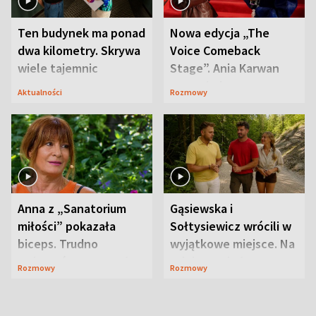
Ten budynek ma ponad
Nowa edycja „The
dwa kilometry. Skrywa
Voice Comeback
wiele tajemnic
Stage”. Ania Karwan
zapowiada
Aktualności
Rozmowy
niespodzianki
Anna z „Sanatorium
Gąsiewska i
miłości” pokazała
Sołtysiewicz wrócili w
biceps. Trudno
wyjątkowe miejsce. Na
uwierzyć, co przeszła
szlaku czekał
Rozmowy
Rozmowy
wcześniej
niedźwiedź