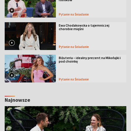
Pytanie na Śniadanie
Ewa Chodakowska o tajemniczej
chorobie mięśni
Pytanie na Śniadanie
Biżuteria – idealny prezent na Mikołajki i
pod choinkę
Pytanie na Śniadanie
Najnowsze