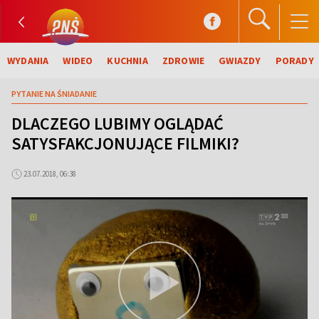
WYDANIA
WIDEO
KUCHNIA
ZDROWIE
GWIAZDY
PORADY
PYTANIE NA ŚNIADANIE
DLACZEGO LUBIMY OGLĄDAĆ
SATYSFAKCJONUJĄCE FILMIKI?
23.07.2018, 06:38