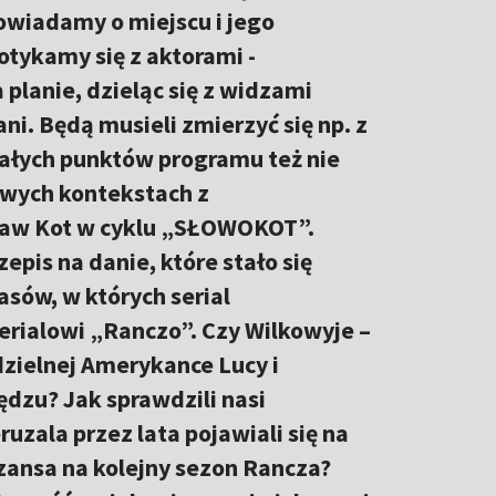
powiadamy o miejscu i jego
otykamy się z aktorami -
planie, dzieląc się z widzami
i. Będą musieli zmierzyć się np. z
ałych punktów programu też nie
owych kontekstach z
ław Kot w cyklu „SŁOWOKOT”.
epis na danie, które stało się
sów, w których serial
erialowi „Ranczo”. Czy Wilkowyje –
 dzielnej Amerykance Lucy i
iędzu? Jak sprawdzili nasi
zala przez lata pojawiali się na
 szansa na kolejny sezon Rancza?