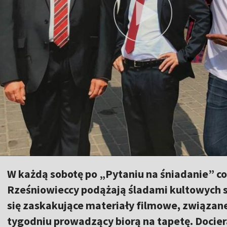
W każdą sobotę po „Pytaniu na śniadanie” coś
Rześniowieccy podążają śladami kultowych s
się zaskakujące materiały filmowe, związane
tygodniu prowadzący biorą na tapetę. Dociera