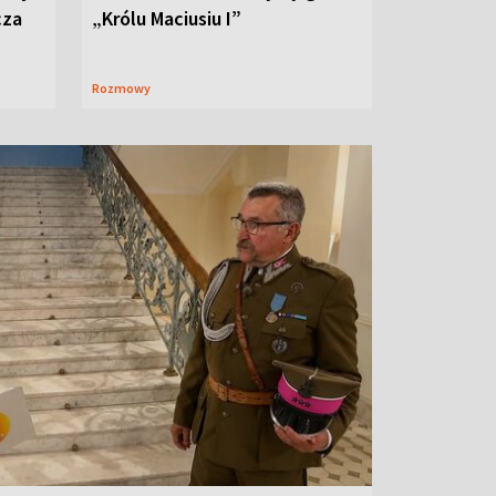
cza
„Królu Maciusiu I”
Rozmowy