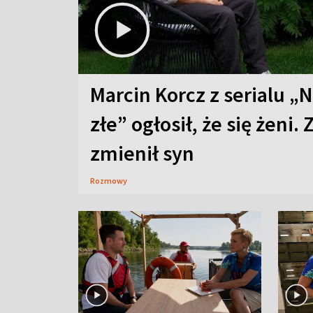
Marcin Korcz z serialu „N
złe” ogłosił, że się żeni. 
zmienił syn
Rozmowy