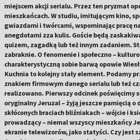
miejscem akcji serialu. Przez ten pryzmat o
mieszkańcach. W studiu, imitującym kino, sp
gwiazdami i twórcami, wspominając pracę na 
anegdotami zza kulis. Goście będą zaskakiwan
quizem, zagadką lub też innym zadaniem. St
zabraknie. O fenomenie i społeczno – kultur
charakterystyczną sobie barwą opowie Wies
Kuchnia to kolejny stały element. Podamy prz
znakiem firmowym danego serialu lub też cza
realizowano. Pierwszy odcinek poświęcimy s
oryginalny Jeruzal – żyją jeszcze pamięcią o
skłóconych braciach bliźniakach – wójcie i ks
prowadzący – niemal wszyscy mieszkańcy Jeru
ekranie telewizorów, jako statyści. Czy jest