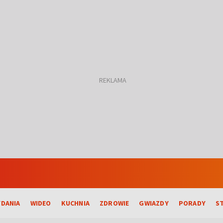
DANIA
WIDEO
KUCHNIA
ZDROWIE
GWIAZDY
PORADY
S