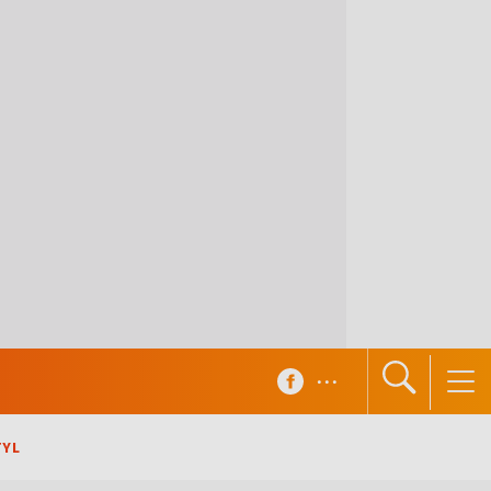
...
TYL