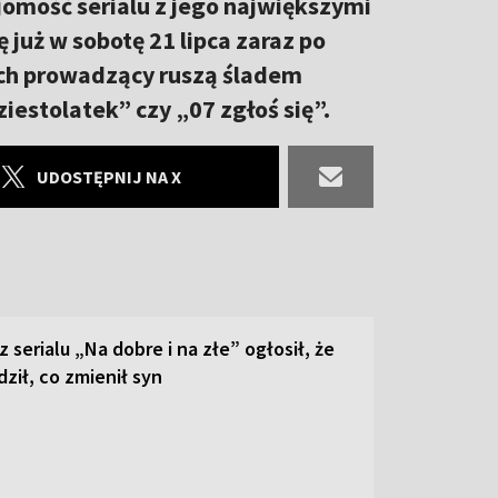
jomość serialu z jego największymi
już w sobotę 21 lipca zaraz po
ach prowadzący ruszą śladem
ziestolatek” czy „07 zgłoś się”.
UDOSTĘPNIJ NA X
z serialu „Na dobre i na złe” ogłosił, że
dził, co zmienił syn