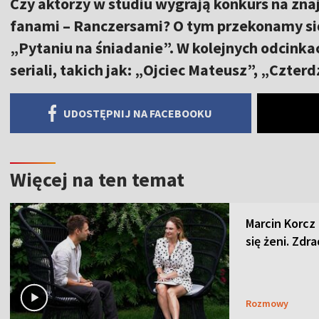
Czy aktorzy w studiu wygrają konkurs na zna
fanami – Ranczersami? O tym przekonamy się 
„Pytaniu na śniadanie”. W kolejnych odcink
seriali, takich jak: „Ojciec Mateusz”, „Czterd
UDOSTĘPNIJ NA FACEBOOKU
Więcej na ten temat
Marcin Korcz 
się żeni. Zdra
Rozmowy