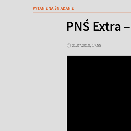
PYTANIE NA ŚNIADANIE
PNŚ Extra –
21.07.2018, 17:55