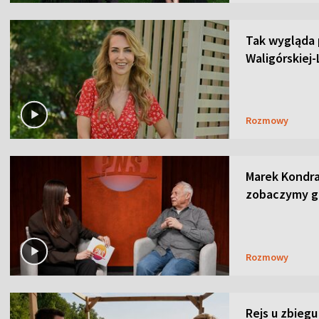
Tak wygląda
Waligórskiej-
Rozmowy
Marek Kondra
zobaczymy go
Rozmowy
Rejs u zbiegu