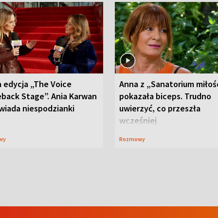
 edycja „The Voice
Anna z „Sanatorium miłoś
back Stage”. Ania Karwan
pokazała biceps. Trudno
wiada niespodzianki
uwierzyć, co przeszła
wcześniej
wy
Rozmowy