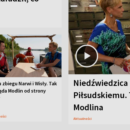
Niedźwiedzica
u zbiegu Narwi i Wisły. Tak
ąda Modlin od strony
Piłsudskiemu. 
y
Modlina
ności
Aktualności