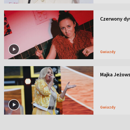
Czerwony dyw
Gwiazdy
Majka Jeżows
Gwiazdy