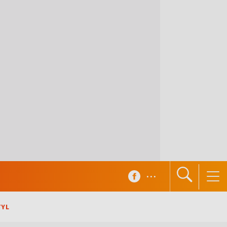
...
TYL