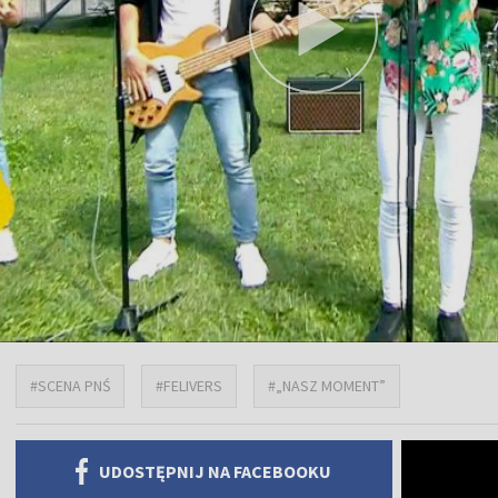
#SCENA PNŚ
#FELIVERS
#„NASZ MOMENT”
UDOSTĘPNIJ NA FACEBOOKU