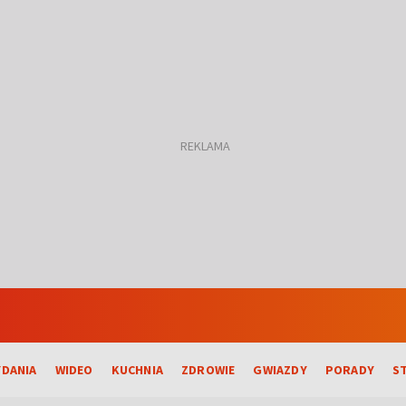
DANIA
WIDEO
KUCHNIA
ZDROWIE
GWIAZDY
PORADY
S