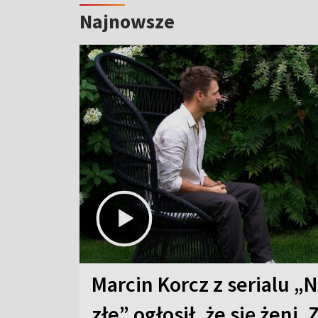
Najnowsze
Marcin Korcz z serialu „N
złe” ogłosił, że się żeni. 