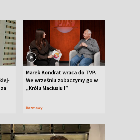
Marek Kondrat wraca do TVP.
iej-
We wrześniu zobaczymy go w
cza
„Królu Maciusiu I”
Rozmowy