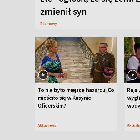
zmienił syn
Rozmowy
To nie było miejsce hazardu. Co
Rejs 
mieściło się w Kasynie
wygl
Oficerskim?
wod
Aktualności
Aktual