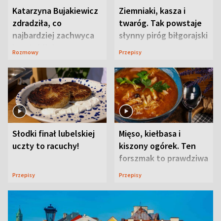
Katarzyna Bujakiewicz
Ziemniaki, kasza i
zdradziła, co
twaróg. Tak powstaje
najbardziej zachwyca
słynny piróg biłgorajski
ją w Lublinie
Rozmowy
Przepisy
Słodki finał lubelskiej
Mięso, kiełbasa i
uczty to racuchy!
kiszony ogórek. Ten
forszmak to prawdziwa
uczta
Przepisy
Przepisy