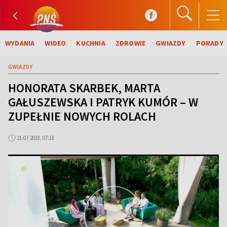
WYDANIA
WIDEO
KUCHNIA
ZDROWIE
GWIAZDY
PORADY
GWIAZDY
HONORATA SKARBEK, MARTA
GAŁUSZEWSKA I PATRYK KUMÓR – W
ZUPEŁNIE NOWYCH ROLACH
21.07.2018, 07:18