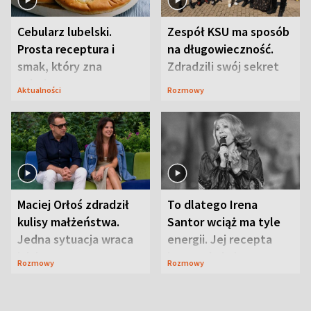
Cebularz lubelski.
Zespół KSU ma sposób
Prosta receptura i
na długowieczność.
smak, który zna
Zdradzili swój sekret
Lubelszczyzna
Aktualności
Rozmowy
Maciej Orłoś zdradził
To dlatego Irena
kulisy małżeństwa.
Santor wciąż ma tyle
Jedna sytuacja wraca
energii. Jej recepta
jak bumerang
jest zaskakująco
Rozmowy
Rozmowy
prosta