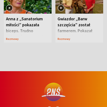
Anna z „Sanatorium
Gwiazdor „Barw
miłości” pokazała
szczęścia” został
biceps. Trudno
farmerem. Pokazał
uwierzyć, co przeszła
swoje niezwykłe
Rozmowy
Rozmowy
wcześniej
ranczo