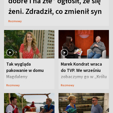
dobre i na złe” ogłosił, że się
żeni. Zdradził, co zmienił syn
Rozmowy
Tak wygląda
Marek Kondrat wraca
pakowanie w domu
do TVP. We wrześniu
Magdaleny
zobaczymy go w „Królu
Waligórskiej-Lisieckiej.
Maciusiu I”
Rozmowy
Rozmowy
Mąż nie odpuszcza