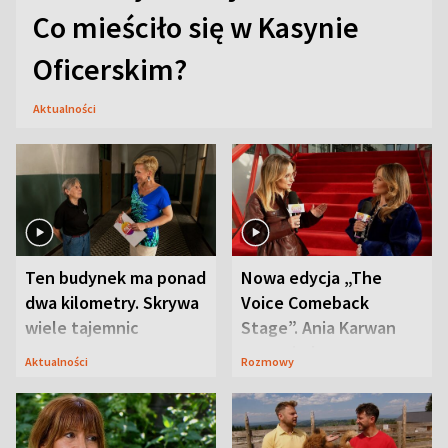
Co mieściło się w Kasynie
Oficerskim?
Aktualności
Ten budynek ma ponad
Nowa edycja „The
dwa kilometry. Skrywa
Voice Comeback
wiele tajemnic
Stage”. Ania Karwan
zapowiada
Aktualności
Rozmowy
niespodzianki