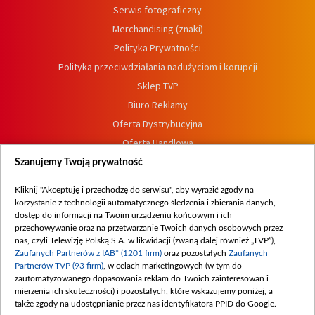
Serwis fotograficzny
Merchandising (znaki)
Polityka Prywatności
Polityka przeciwdziałania nadużyciom i korupcji
Sklep TVP
Biuro Reklamy
Oferta Dystrybucyjna
Oferta Handlowa
Dostępność
Szanujemy Twoją prywatność
Moje zgody
Kliknij "Akceptuję i przechodzę do serwisu", aby wyrazić zgody na
Procedura zgłoszeń wewnętrznych
korzystanie z technologii automatycznego śledzenia i zbierania danych,
dostęp do informacji na Twoim urządzeniu końcowym i ich
przechowywanie oraz na przetwarzanie Twoich danych osobowych przez
nas, czyli Telewizję Polską S.A. w likwidacji (zwaną dalej również „TVP”),
Zaufanych Partnerów z IAB* (1201 firm)
oraz pozostałych
Zaufanych
Partnerów TVP (93 firm)
, w celach marketingowych (w tym do
zautomatyzowanego dopasowania reklam do Twoich zainteresowań i
mierzenia ich skuteczności) i pozostałych, które wskazujemy poniżej, a
także zgody na udostępnianie przez nas identyfikatora PPID do Google.