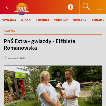
WYDANIA
WIDEO
KUCHNIA
ZDROWIE
GWIAZDY
PORADY
GWIAZDY
PnŚ Extra - gwiazdy - Elżbieta
Romanowska
20.07.2018, 12:59