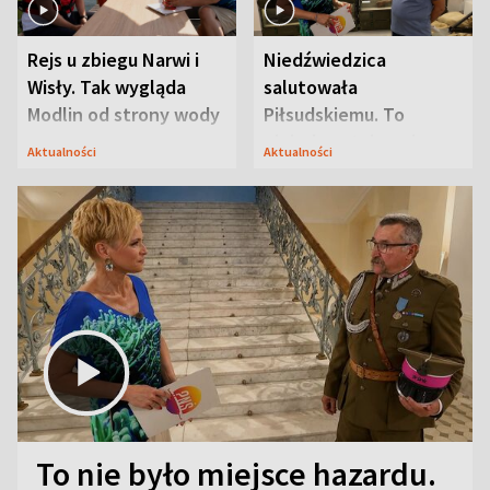
Rejs u zbiegu Narwi i
Niedźwiedzica
Wisły. Tak wygląda
salutowała
Modlin od strony wody
Piłsudskiemu. To
niejedyna tajemnica
Aktualności
Aktualności
Modlina
To nie było miejsce hazardu.