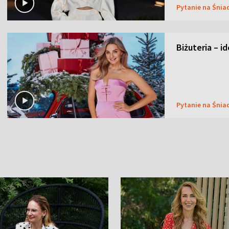
Pytanie na Śnia
Biżuteria – i
Pytanie na Śnia