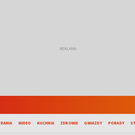
DANIA
WIDEO
KUCHNIA
ZDROWIE
GWIAZDY
PORADY
S