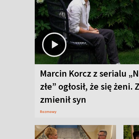
Marcin Korcz z serialu „N
złe” ogłosił, że się żeni. 
zmienił syn
Rozmowy