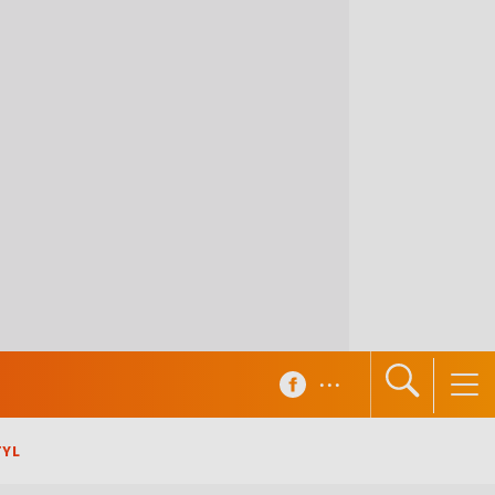
...
TYL