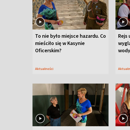
To nie było miejsce hazardu. Co
Rejs 
mieściło się w Kasynie
wygl
Oficerskim?
wod
Aktualności
Aktual