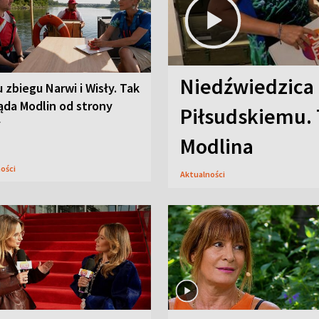
Niedźwiedzica
u zbiegu Narwi i Wisły. Tak
ąda Modlin od strony
Piłsudskiemu. 
y
Modlina
ności
Aktualności