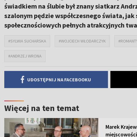
świadkiem na ślubie był znany siatkarz Andr
szalonym pędzie współczesnego świata, jak 
społecznościowych pełnych atrakcyjnych twa
#SYLWIA SUCHARSKA
#WOJCIECH WŁODARCZYK
#ROMANTY
#ANDRZEJ WRONA
UDOSTĘPNIJ NA FACEBOOKU
Więcej na ten temat
Marek Krajew
miejscowości