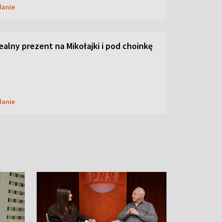
danie
dealny prezent na Mikołajki i pod choinkę
danie