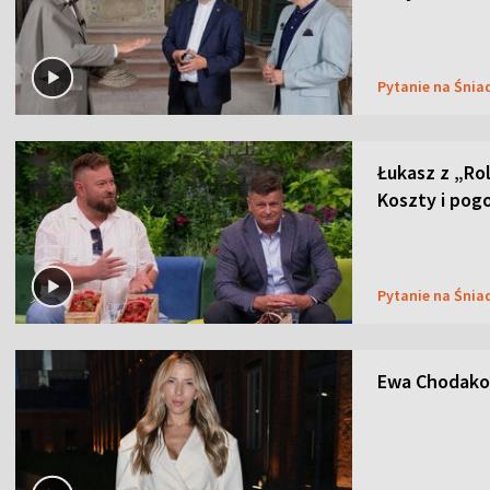
Pytanie na Śnia
Łukasz z „Ro
Koszty i pog
Pytanie na Śnia
Ewa Chodakow