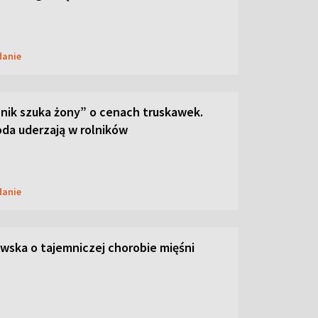
danie
lnik szuka żony” o cenach truskawek.
oda uderzają w rolników
danie
ska o tajemniczej chorobie mięśni