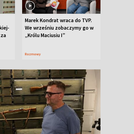
Marek Kondrat wraca do TVP.
iej-
We wrześniu zobaczymy go w
cza
„Królu Maciusiu I”
Rozmowy