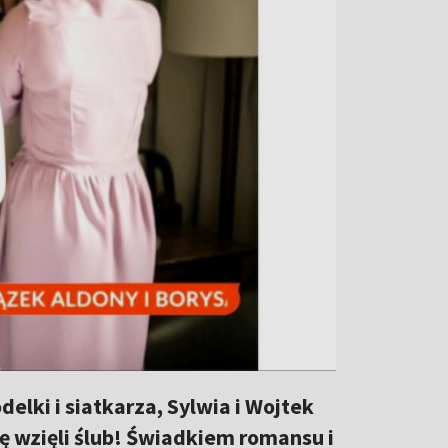
lki i siatkarza, Sylwia i Wojtek
tę wzięli ślub! Świadkiem romansu i