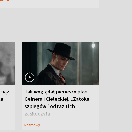
ciąż
Tak wyglądał pierwszy plan
ta
Gelnera i Cieleckiej. „Zatoka
szpiegów” od razu ich
zaskoczyła
Rozmowy