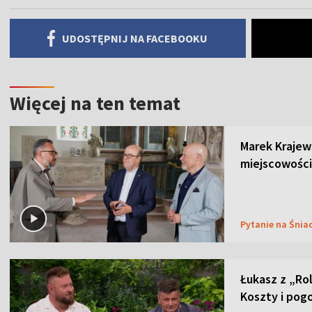
UDOSTĘPNIJ NA FACEBOOKU
Więcej na ten temat
Marek Krajew
miejscowości
Pytanie na Śnia
Łukasz z „Ro
Koszty i pog