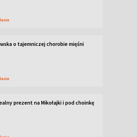
danie
ska o tajemniczej chorobie mięśni
danie
dealny prezent na Mikołajki i pod choinkę
danie