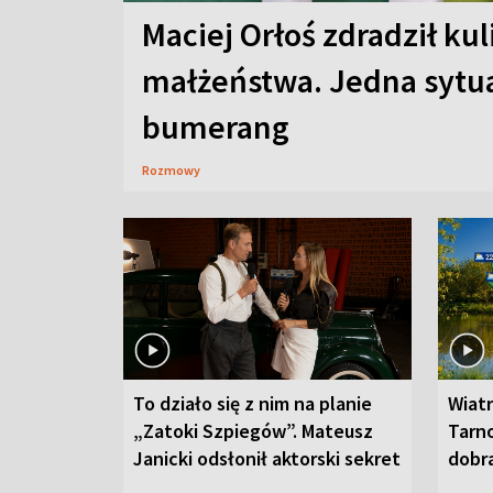
Maciej Orłoś zdradził kul
małżeństwa. Jedna sytua
bumerang
Rozmowy
To działo się z nim na planie
Wiat
„Zatoki Szpiegów”. Mateusz
Tarno
Janicki odsłonił aktorski sekret
dobr