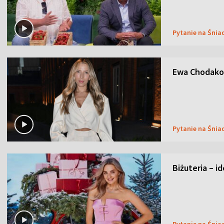
Pytanie na Śnia
Ewa Chodakow
Pytanie na Śnia
Biżuteria – i
Pytanie na Śnia