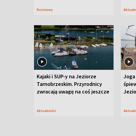
Rozmowy
Aktual
Kajaki i SUP-y na Jeziorze
Joga 
Tarnobrzeskim. Przyrodnicy
śpiew
zwracają uwagę na coś jeszcze
Jezi
Aktualności
Aktual