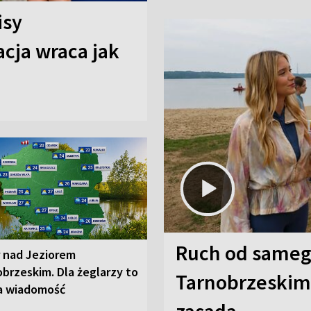
isy
cja wraca jak
Ruch od sameg
r nad Jeziorem
brzeskim. Dla żeglarzy to
Tarnobrzeskim,
a wiadomość