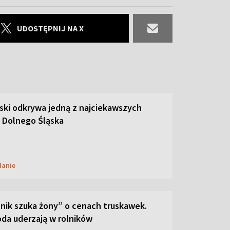
UDOSTĘPNIJ NA X
ski odkrywa jedną z najciekawszych
 Dolnego Śląska
danie
lnik szuka żony” o cenach truskawek.
oda uderzają w rolników