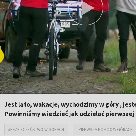
Jest lato, wakacje, wychodzimy w góry , jes
Powinniśmy wiedzieć jak udzielać pierwsze
#BEZPIECZEŃSTWO W GÓRACH
#PIERWSZA POMOC W GÓRACH