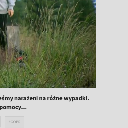
teśmy narażeni na różne wypadki.
j pomocy…
#GOPR