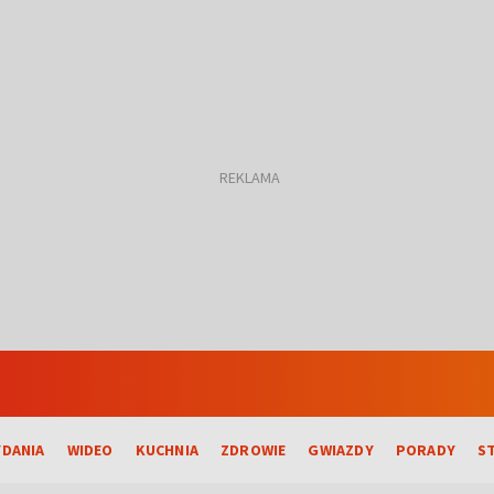
DANIA
WIDEO
KUCHNIA
ZDROWIE
GWIAZDY
PORADY
S