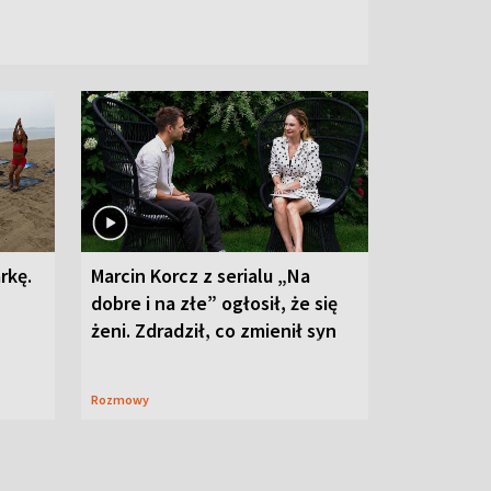
rkę.
Marcin Korcz z serialu „Na
dobre i na złe” ogłosił, że się
żeni. Zdradził, co zmienił syn
Rozmowy