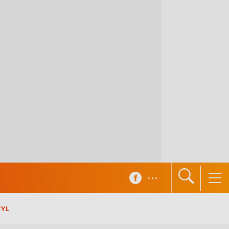
...
TYL