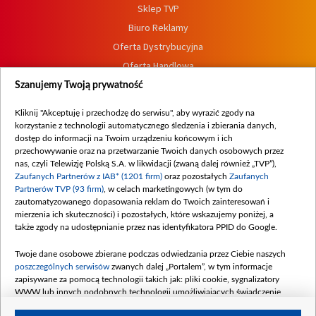
Sklep TVP
Biuro Reklamy
Oferta Dystrybucyjna
Oferta Handlowa
Dostępność
Szanujemy Twoją prywatność
Moje zgody
Kliknij "Akceptuję i przechodzę do serwisu", aby wyrazić zgody na
Procedura zgłoszeń wewnętrznych
korzystanie z technologii automatycznego śledzenia i zbierania danych,
dostęp do informacji na Twoim urządzeniu końcowym i ich
przechowywanie oraz na przetwarzanie Twoich danych osobowych przez
nas, czyli Telewizję Polską S.A. w likwidacji (zwaną dalej również „TVP”),
Zaufanych Partnerów z IAB* (1201 firm)
oraz pozostałych
Zaufanych
Partnerów TVP (93 firm)
, w celach marketingowych (w tym do
zautomatyzowanego dopasowania reklam do Twoich zainteresowań i
mierzenia ich skuteczności) i pozostałych, które wskazujemy poniżej, a
także zgody na udostępnianie przez nas identyfikatora PPID do Google.
Twoje dane osobowe zbierane podczas odwiedzania przez Ciebie naszych
poszczególnych serwisów
zwanych dalej „Portalem”, w tym informacje
zapisywane za pomocą technologii takich jak: pliki cookie, sygnalizatory
WWW lub innych podobnych technologii umożliwiających świadczenie
dopasowanych i bezpiecznych usług, personalizację treści oraz reklam,