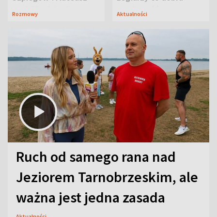
Janicki odsłonił
wiadomość
Rozmowy
Aktualności
aktorski sekret
Ruch od samego rana nad
Jeziorem Tarnobrzeskim, ale
ważna jest jedna zasada
Aktualności