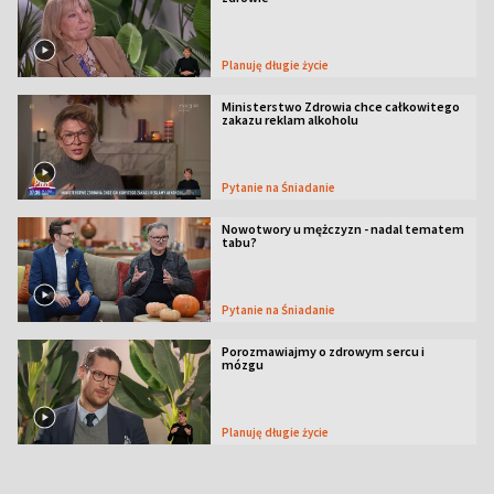
Planuję długie życie
Ministerstwo Zdrowia chce całkowitego
zakazu reklam alkoholu
Pytanie na Śniadanie
Nowotwory u mężczyzn - nadal tematem
tabu?
Pytanie na Śniadanie
Porozmawiajmy o zdrowym sercu i
mózgu
Planuję długie życie