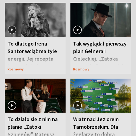
To dlatego Irena
Tak wyglądał pierwszy
Santor wciąż ma tyle
plan Gelnera i
energii. Jej recepta
Cieleckiej. „Zatoka
jest zaskakująco
szpiegów” od razu ich
Rozmowy
Rozmowy
prosta
zaskoczyła
To działo się z nim na
Wiatr nad Jeziorem
planie „Zatoki
Tarnobrzeskim. Dla
Szpiegów”. Mateusz
żeglarzy to dobra