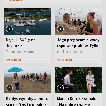
Kajaki i SUP-y na
Joga przy szumie wody
Jeziorze
i śpiewie ptaków. Tylko
Tarnobrzeskim.
nad Jeziorem
Przyrodnicy zwracają
Tarnobrzeskim
Aktualności
Aktualności
uwagę na coś jeszcze
Kiedyś wydobywano tu
Marcin Korcz z serialu
siarkę. Dziś to idealne
„Na dobre i na złe”