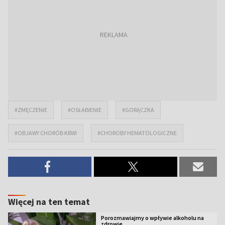
#ZMĘCZENIE
#OSŁABIENIE
#GORĄCZKA
#OBJAWY CHORÓB KRWI
#CHOROBY HEMATOLOGICZNE
Więcej na ten temat
Porozmawiajmy o wpływie alkoholu na
zdrowie