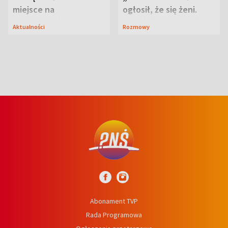
miejsce na
ogłosił, że się żeni.
wypoczynek
Zdradził, co zmienił
Aktualności
Rozmowy
syn
Abonament TVP
Rada Programowa