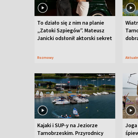
To działo się z nim na planie
Wiat
„Zatoki Szpiegów”. Mateusz
Tarno
Janicki odsłonił aktorski sekret
dobr
Rozmowy
Aktual
Kajaki i SUP-y na Jeziorze
Joga 
Tarnobrzeskim. Przyrodnicy
śpiew