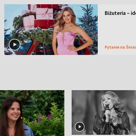
Biżuteria – i
Pytanie na Śnia