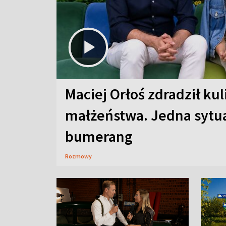
Maciej Orłoś zdradził kul
małżeństwa. Jedna sytua
bumerang
Rozmowy