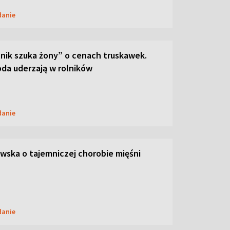
danie
lnik szuka żony” o cenach truskawek.
oda uderzają w rolników
danie
ska o tajemniczej chorobie mięśni
danie