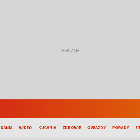
DANIA
WIDEO
KUCHNIA
ZDROWIE
GWIAZDY
PORADY
S