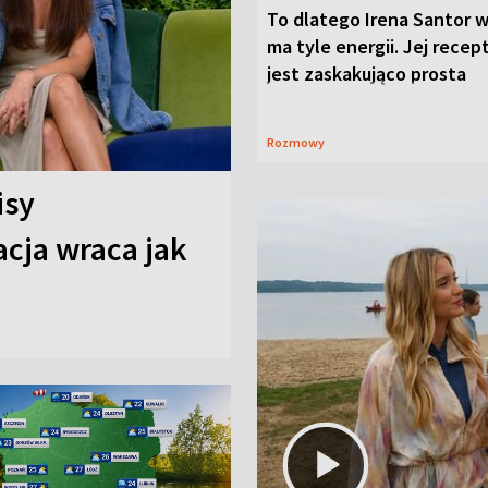
To dlatego Irena Santor w
ma tyle energii. Jej recep
jest zaskakująco prosta
Rozmowy
isy
cja wraca jak