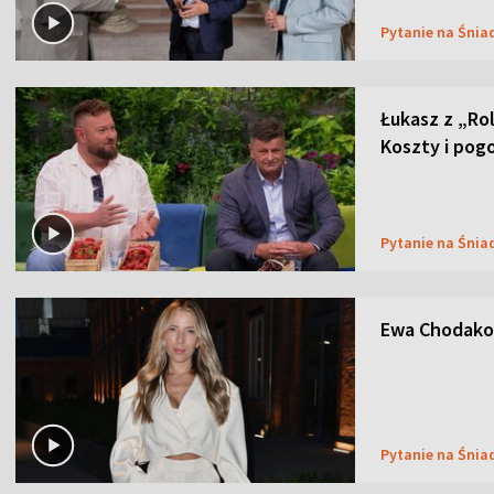
Pytanie na Śnia
Łukasz z „Ro
Koszty i pog
Pytanie na Śnia
Ewa Chodakow
Pytanie na Śnia