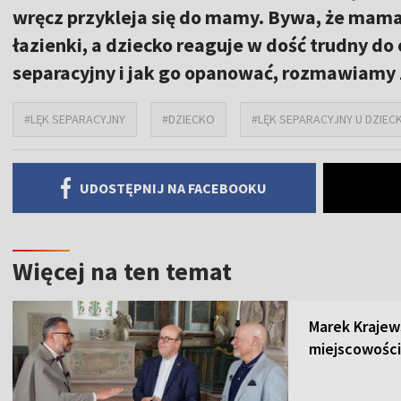
wręcz przykleja się do mamy. Bywa, że mama
łazienki, a dziecko reaguje w dość trudny do
separacyjny i jak go opanować, rozmawiamy 
#LĘK SEPARACYJNY
#DZIECKO
#LĘK SEPARACYJNY U DZIEC
UDOSTĘPNIJ NA FACEBOOKU
Więcej na ten temat
Marek Krajew
miejscowości