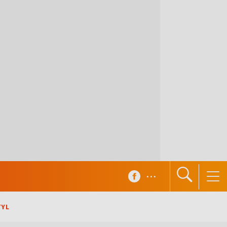
...
TYL