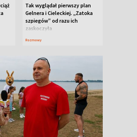
ciąż
Tak wyglądał pierwszy plan
ta
Gelnera i Cieleckiej. „Zatoka
szpiegów” od razu ich
zaskoczyła
Rozmowy