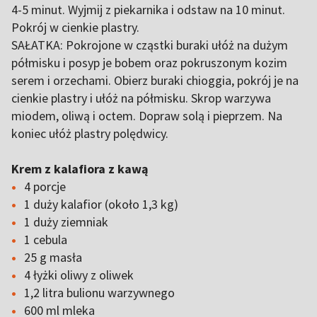
4-5 minut. Wyjmij z piekarnika i odstaw na 10 minut.
Pokrój w cienkie plastry.
SAŁATKA: Pokrojone w cząstki buraki ułóż na dużym
półmisku i posyp je bobem oraz pokruszonym kozim
serem i orzechami. Obierz buraki chioggia, pokrój je na
cienkie plastry i ułóż na półmisku. Skrop warzywa
miodem, oliwą i octem. Dopraw solą i pieprzem. Na
koniec ułóż plastry polędwicy.
Krem z kalafiora z kawą
4 porcje
1 duży kalafior (około 1,3 kg)
1 duży ziemniak
1 cebula
25 g masła
4 łyżki oliwy z oliwek
1,2 litra bulionu warzywnego
600 ml mleka