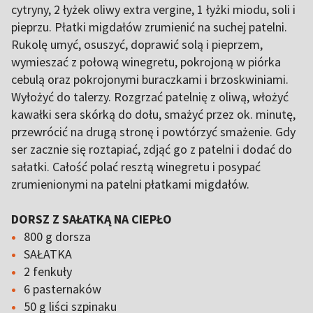
cytryny, 2 łyżek oliwy extra vergine, 1 łyżki miodu, soli i
pieprzu. Płatki migdałów zrumienić na suchej patelni.
Rukolę umyć, osuszyć, doprawić solą i pieprzem,
wymieszać z połową winegretu, pokrojoną w piórka
cebulą oraz pokrojonymi buraczkami i brzoskwiniami.
Wyłożyć do talerzy. Rozgrzać patelnię z oliwą, włożyć
kawałki sera skórką do dołu, smażyć przez ok. minutę,
przewrócić na drugą stronę i powtórzyć smażenie. Gdy
ser zacznie się roztapiać, zdjąć go z patelni i dodać do
sałatki. Całość polać resztą winegretu i posypać
zrumienionymi na patelni płatkami migdałów.
DORSZ Z SAŁATKĄ NA CIEPŁO
800 g dorsza
SAŁATKA
2 fenkuły
6 pasternaków
50 g liści szpinaku