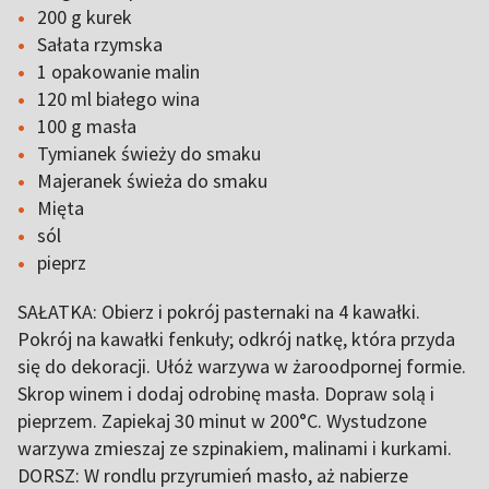
200 g kurek
Sałata rzymska
1 opakowanie malin
120 ml białego wina
100 g masła
Tymianek świeży do smaku
Majeranek świeża do smaku
Mięta
sól
pieprz
SAŁATKA: Obierz i pokrój pasternaki na 4 kawałki.
Pokrój na kawałki fenkuły; odkrój natkę, która przyda
się do dekoracji. Ułóż warzywa w żaroodpornej formie.
Skrop winem i dodaj odrobinę masła. Dopraw solą i
pieprzem. Zapiekaj 30 minut w 200°C. Wystudzone
warzywa zmieszaj ze szpinakiem, malinami i kurkami.
DORSZ: W rondlu przyrumień masło, aż nabierze