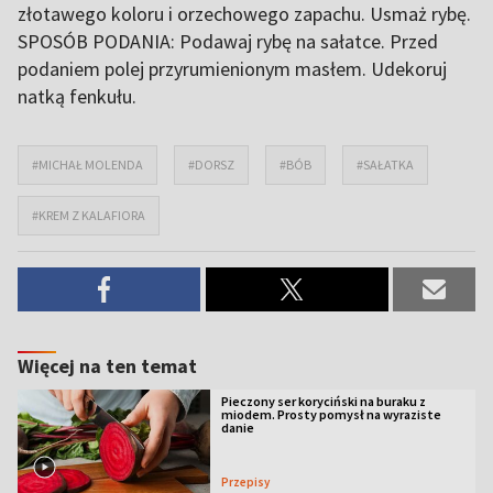
złotawego koloru i orzechowego zapachu. Usmaż rybę.
SPOSÓB PODANIA: Podawaj rybę na sałatce. Przed
podaniem polej przyrumienionym masłem. Udekoruj
natką fenkułu.
#MICHAŁ MOLENDA
#DORSZ
#BÓB
#SAŁATKA
#KREM Z KALAFIORA
Więcej na ten temat
Pieczony ser koryciński na buraku z
miodem. Prosty pomysł na wyraziste
danie
Przepisy