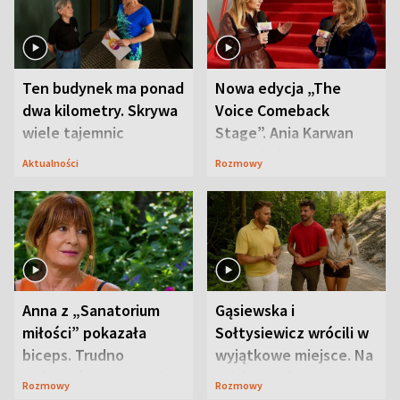
Ten budynek ma ponad
Nowa edycja „The
dwa kilometry. Skrywa
Voice Comeback
wiele tajemnic
Stage”. Ania Karwan
zapowiada
Aktualności
Rozmowy
niespodzianki
Anna z „Sanatorium
Gąsiewska i
miłości” pokazała
Sołtysiewicz wrócili w
biceps. Trudno
wyjątkowe miejsce. Na
uwierzyć, co przeszła
szlaku czekał
Rozmowy
Rozmowy
wcześniej
niedźwiedź