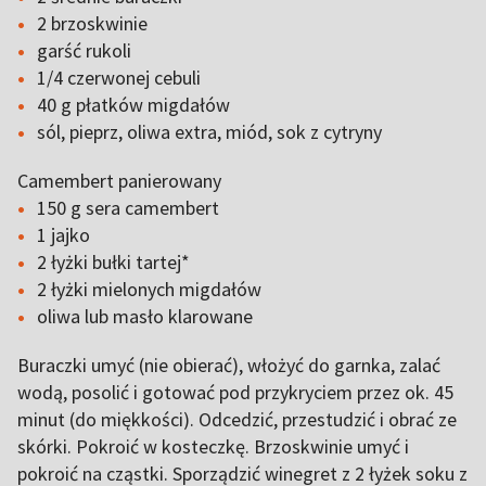
2 brzoskwinie
garść rukoli
1/4 czerwonej cebuli
40 g płatków migdałów
sól, pieprz, oliwa extra, miód, sok z cytryny
Camembert panierowany
150 g sera camembert
1 jajko
2 łyżki bułki tartej*
2 łyżki mielonych migdałów
oliwa lub masło klarowane
Buraczki umyć (nie obierać), włożyć do garnka, zalać
wodą, posolić i gotować pod przykryciem przez ok. 45
minut (do miękkości). Odcedzić, przestudzić i obrać ze
skórki. Pokroić w kosteczkę. Brzoskwinie umyć i
pokroić na cząstki. Sporządzić winegret z 2 łyżek soku z