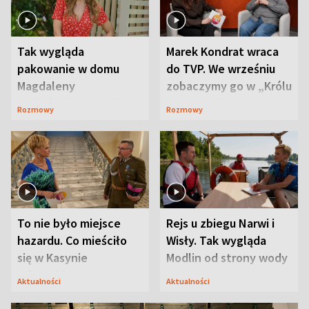
Tak wygląda
Marek Kondrat wraca
pakowanie w domu
do TVP. We wrześniu
Magdaleny
zobaczymy go w „Królu
Waligórskiej-Lisieckiej.
Maciusiu I”
Rozmowy
Rozmowy
Mąż nie odpuszcza
To nie było miejsce
Rejs u zbiegu Narwi i
hazardu. Co mieściło
Wisły. Tak wygląda
się w Kasynie
Modlin od strony wody
Oficerskim?
Aktualności
Aktualności