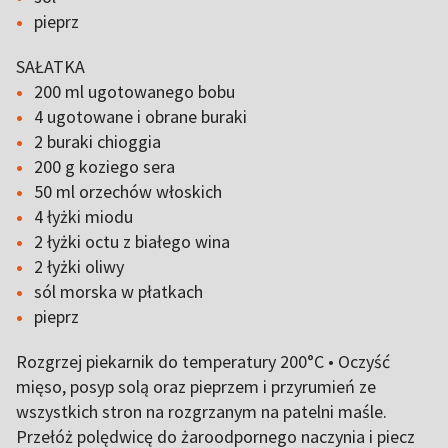
pieprz
SAŁATKA
200 ml ugotowanego bobu
4 ugotowane i obrane buraki
2 buraki chioggia
200 g koziego sera
50 ml orzechów włoskich
4 łyżki miodu
2 łyżki octu z białego wina
2 łyżki oliwy
sól morska w płatkach
pieprz
Rozgrzej piekarnik do temperatury 200°C • Oczyść
mięso, posyp solą oraz pieprzem i przyrumień ze
wszystkich stron na rozgrzanym na patelni maśle.
Przełóż polędwicę do żaroodpornego naczynia i piecz