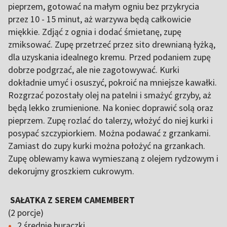
pieprzem, gotować na małym ogniu bez przykrycia
przez 10 - 15 minut, aż warzywa będą całkowicie
miękkie. Zdjąć z ognia i dodać śmietanę, zupę
zmiksować. Zupę przetrzeć przez sito drewnianą łyżką,
dla uzyskania idealnego kremu. Przed podaniem zupę
dobrze podgrzać, ale nie zagotowywać. Kurki
dokładnie umyć i osuszyć, pokroić na mniejsze kawałki.
Rozgrzać pozostały olej na patelni i smażyć grzyby, aż
będą lekko zrumienione. Na koniec doprawić solą oraz
pieprzem. Zupę rozlać do talerzy, włożyć do niej kurki i
posypać szczypiorkiem. Można podawać z grzankami.
Zamiast do zupy kurki można położyć na grzankach.
Zupę oblewamy kawa wymieszaną z olejem rydzowym i
dekorujmy groszkiem cukrowym.
SAŁATKA Z SEREM CAMEMBERT
(2 porcje)
2 średnie buraczki