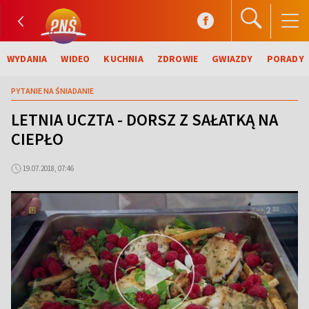
WYDANIA
WIDEO
KUCHNIA
ZDROWIE
GWIAZDY
PORADY
PYTANIE NA ŚNIADANIE
LETNIA UCZTA - DORSZ Z SAŁATKĄ NA
CIEPŁO
19.07.2018, 07:46