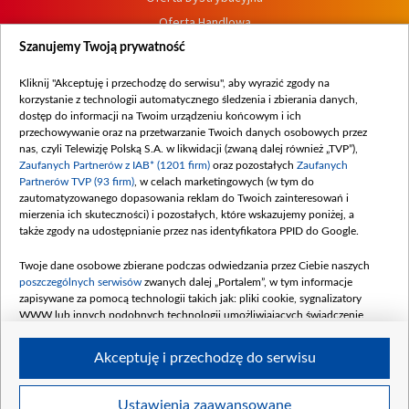
Oferta Handlowa
Dostępność
Szanujemy Twoją prywatność
Moje zgody
Kliknij "Akceptuję i przechodzę do serwisu", aby wyrazić zgody na
Procedura zgłoszeń wewnętrznych
korzystanie z technologii automatycznego śledzenia i zbierania danych,
dostęp do informacji na Twoim urządzeniu końcowym i ich
przechowywanie oraz na przetwarzanie Twoich danych osobowych przez
nas, czyli Telewizję Polską S.A. w likwidacji (zwaną dalej również „TVP”),
Zaufanych Partnerów z IAB* (1201 firm)
oraz pozostałych
Zaufanych
Partnerów TVP (93 firm)
, w celach marketingowych (w tym do
zautomatyzowanego dopasowania reklam do Twoich zainteresowań i
mierzenia ich skuteczności) i pozostałych, które wskazujemy poniżej, a
także zgody na udostępnianie przez nas identyfikatora PPID do Google.
Twoje dane osobowe zbierane podczas odwiedzania przez Ciebie naszych
poszczególnych serwisów
zwanych dalej „Portalem”, w tym informacje
zapisywane za pomocą technologii takich jak: pliki cookie, sygnalizatory
WWW lub innych podobnych technologii umożliwiających świadczenie
dopasowanych i bezpiecznych usług, personalizację treści oraz reklam,
udostępnianie funkcji mediów społecznościowych oraz analizowanie ruchu
Akceptuję i przechodzę do serwisu
w Internecie.
Twoje dane osobowe zbierane podczas odwiedzania przez Ciebie
Ustawienia zaawansowane