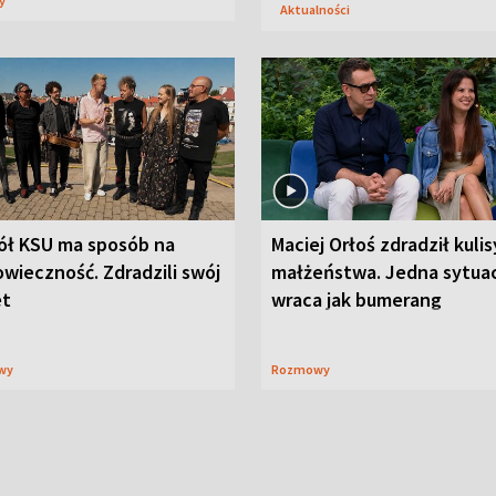
sy
Aktualności
ół KSU ma sposób na
Maciej Orłoś zdradził kulis
wieczność. Zdradzili swój
małżeństwa. Jedna sytua
et
wraca jak bumerang
wy
Rozmowy