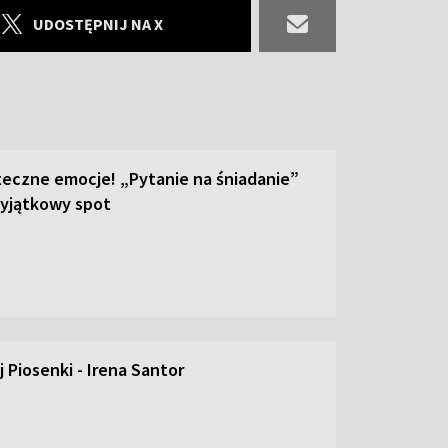
UDOSTĘPNIJ NA X
teczne emocje! „Pytanie na śniadanie”
yjątkowy spot
 Piosenki - Irena Santor