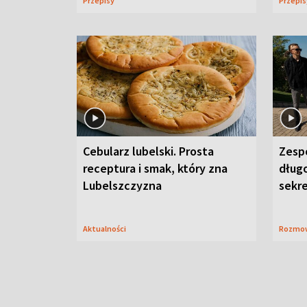
Przepisy
Przepi
Cebularz lubelski. Prosta
Zesp
receptura i smak, który zna
długo
Lubelszczyzna
sekr
Aktualności
Rozmo