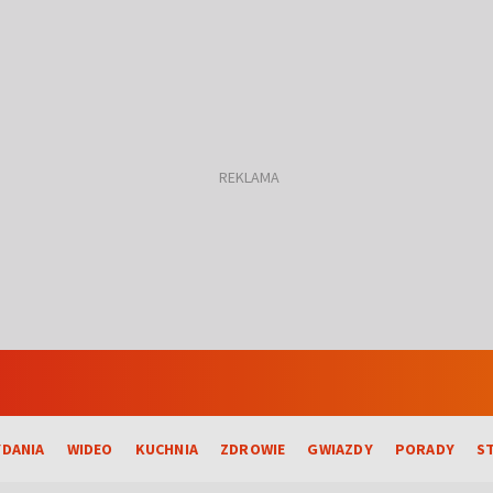
DANIA
WIDEO
KUCHNIA
ZDROWIE
GWIAZDY
PORADY
S