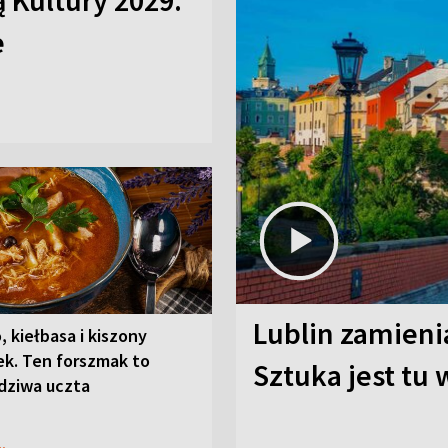
ą Kultury 2029.
e
Lublin zamienia
, kiełbasa i kiszony
ek. Ten forszmak to
Sztuka jest tu
dziwa uczta