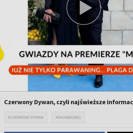
Czerwony Dywan, czyli najświeższe informac
#CZERWONY DYWAN
#SHOWBIZNES