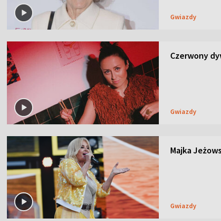
Gwiazdy
Czerwony dyw
Gwiazdy
Majka Jeżows
Gwiazdy