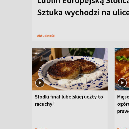
Lublin Europejską Stolic
Sztuka wychodzi na ulic
Aktualności
Słodki finał lubelskiej uczty to
Mięso
racuchy!
ogór
praw