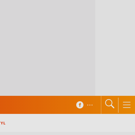
...
TYL