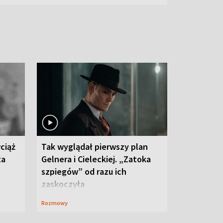
ciąż
Tak wyglądał pierwszy plan
ta
Gelnera i Cieleckiej. „Zatoka
szpiegów” od razu ich
zaskoczyła
Rozmowy