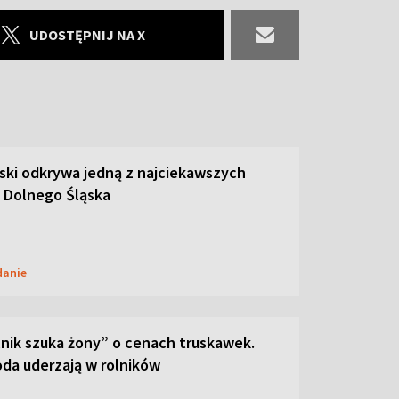
UDOSTĘPNIJ NA X
ski odkrywa jedną z najciekawszych
 Dolnego Śląska
danie
lnik szuka żony” o cenach truskawek.
oda uderzają w rolników