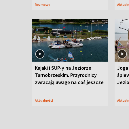
Rozmowy
Aktual
Kajaki i SUP-y na Jeziorze
Joga 
Tarnobrzeskim. Przyrodnicy
śpiew
zwracają uwagę na coś jeszcze
Jezi
Aktualności
Aktual