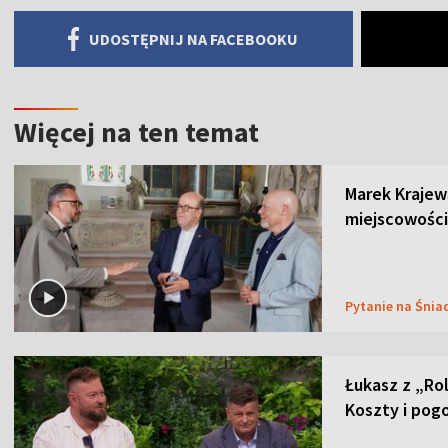
UDOSTĘPNIJ NA FACEBOOKU
Więcej na ten temat
Marek Krajew
miejscowości
Pytanie na Śnia
Łukasz z „Ro
Koszty i pog