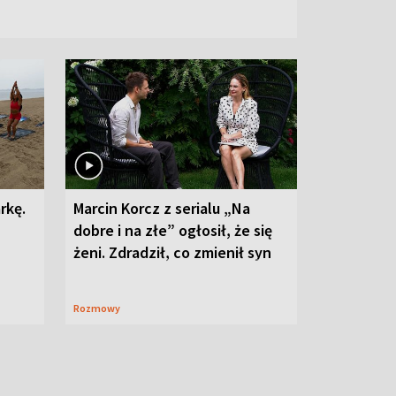
rkę.
Marcin Korcz z serialu „Na
dobre i na złe” ogłosił, że się
żeni. Zdradził, co zmienił syn
Rozmowy