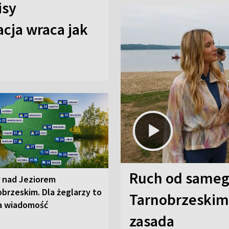
isy
cja wraca jak
Ruch od sameg
r nad Jeziorem
brzeskim. Dla żeglarzy to
Tarnobrzeskim,
a wiadomość
zasada