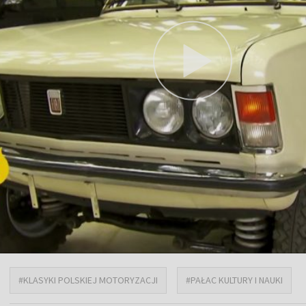
#KLASYKI POLSKIEJ MOTORYZACJI
#PAŁAC KULTURY I NAUKI