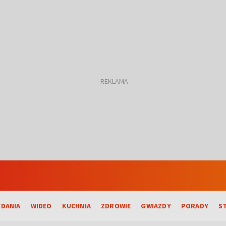
DANIA
WIDEO
KUCHNIA
ZDROWIE
GWIAZDY
PORADY
S