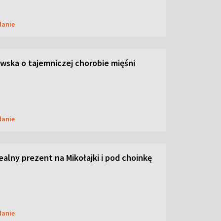
danie
ska o tajemniczej chorobie mięśni
danie
dealny prezent na Mikołajki i pod choinkę
danie