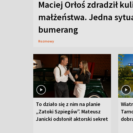
Maciej Orłoś zdradził kul
małżeństwa. Jedna sytua
bumerang
Rozmowy
To działo się z nim na planie
Wiat
„Zatoki Szpiegów”. Mateusz
Tarno
Janicki odsłonił aktorski sekret
dobr