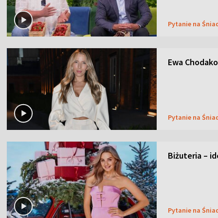
Pytanie na Śnia
Ewa Chodakow
Pytanie na Śnia
Biżuteria – i
Pytanie na Śnia