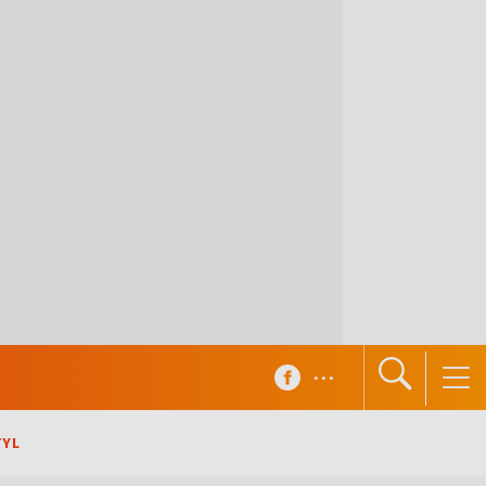
...
TYL