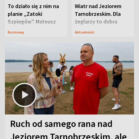
To działo się z nim na
Wiatr nad Jeziorem
planie „Zatoki
Tarnobrzeskim. Dla
Szpiegów”. Mateusz
żeglarzy to dobra
Janicki odsłonił
wiadomość
Rozmowy
Aktualności
aktorski sekret
Ruch od samego rana nad
Jeziorem Tarnobrzeskim, ale