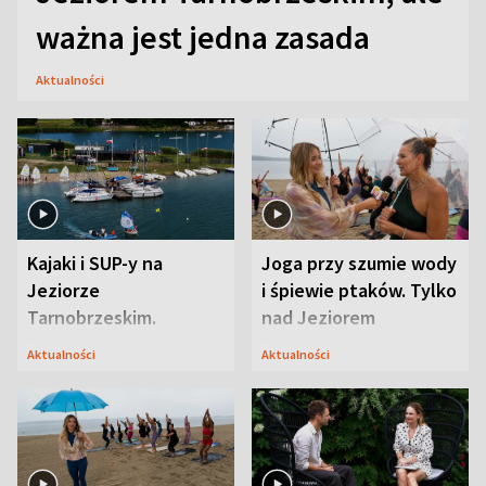
ważna jest jedna zasada
Aktualności
Kajaki i SUP-y na
Joga przy szumie wody
Jeziorze
i śpiewie ptaków. Tylko
Tarnobrzeskim.
nad Jeziorem
Przyrodnicy zwracają
Tarnobrzeskim
Aktualności
Aktualności
uwagę na coś jeszcze