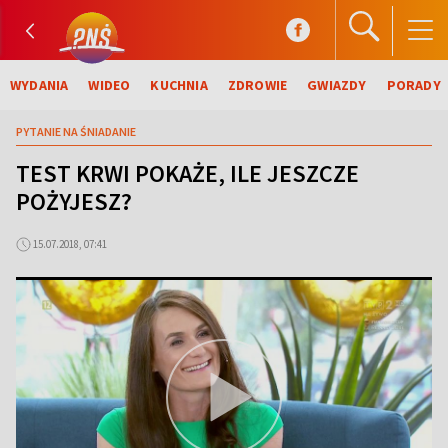
WYDANIA
WIDEO
KUCHNIA
ZDROWIE
GWIAZDY
PORADY
PYTANIE NA ŚNIADANIE
TEST KRWI POKAŻE, ILE JESZCZE
POŻYJESZ?
15.07.2018, 07:41