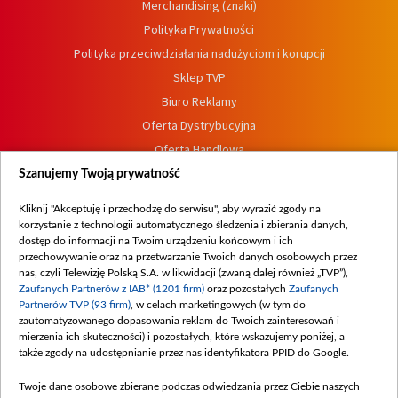
Merchandising (znaki)
Polityka Prywatności
Polityka przeciwdziałania nadużyciom i korupcji
Sklep TVP
Biuro Reklamy
Oferta Dystrybucyjna
Oferta Handlowa
Dostępność
Szanujemy Twoją prywatność
Moje zgody
Kliknij "Akceptuję i przechodzę do serwisu", aby wyrazić zgody na
Procedura zgłoszeń wewnętrznych
korzystanie z technologii automatycznego śledzenia i zbierania danych,
dostęp do informacji na Twoim urządzeniu końcowym i ich
przechowywanie oraz na przetwarzanie Twoich danych osobowych przez
nas, czyli Telewizję Polską S.A. w likwidacji (zwaną dalej również „TVP”),
Zaufanych Partnerów z IAB* (1201 firm)
oraz pozostałych
Zaufanych
Partnerów TVP (93 firm)
, w celach marketingowych (w tym do
zautomatyzowanego dopasowania reklam do Twoich zainteresowań i
mierzenia ich skuteczności) i pozostałych, które wskazujemy poniżej, a
także zgody na udostępnianie przez nas identyfikatora PPID do Google.
Twoje dane osobowe zbierane podczas odwiedzania przez Ciebie naszych