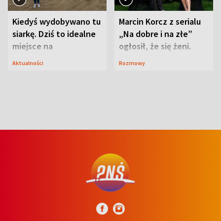
Kiedyś wydobywano tu
Marcin Korcz z serialu
siarkę. Dziś to idealne
„Na dobre i na złe”
miejsce na
ogłosił, że się żeni.
wypoczynek
Zdradził, co zmienił
Aktualności
Rozmowy
syn