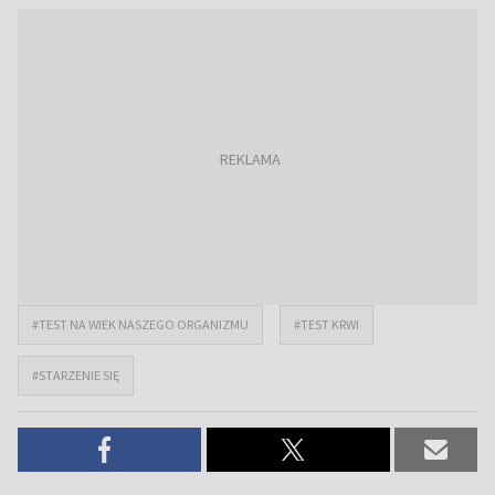
#TEST NA WIEK NASZEGO ORGANIZMU
#TEST KRWI
#STARZENIE SIĘ