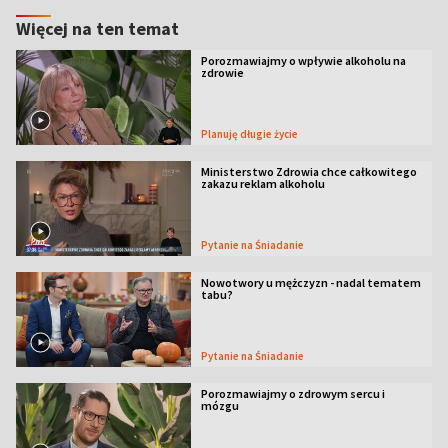
Więcej na ten temat
Porozmawiajmy o wpływie alkoholu na
zdrowie
Planuję długie życie
Ministerstwo Zdrowia chce całkowitego
zakazu reklam alkoholu
Pytanie na Śniadanie
Nowotwory u mężczyzn - nadal tematem
tabu?
Pytanie na Śniadanie
Porozmawiajmy o zdrowym sercu i
mózgu