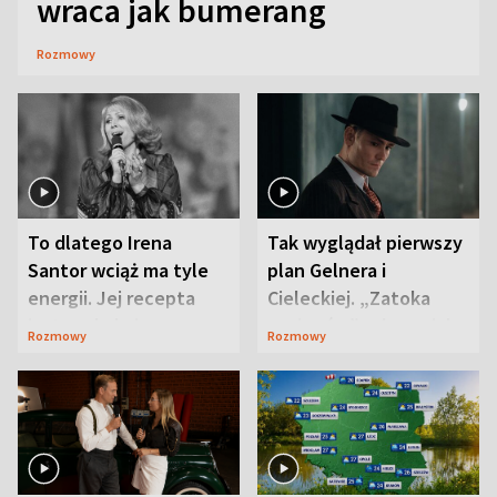
wraca jak bumerang
Rozmowy
To dlatego Irena
Tak wyglądał pierwszy
Santor wciąż ma tyle
plan Gelnera i
energii. Jej recepta
Cieleckiej. „Zatoka
jest zaskakująco
szpiegów” od razu ich
Rozmowy
Rozmowy
prosta
zaskoczyła