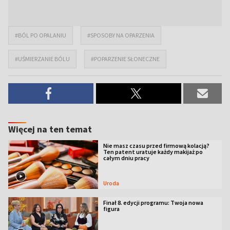
#BÓL PO OPALANIU
#SPOSOBY NA OPARZENIA
#UŚMIERZANIE BÓLU
#POPARZENIE SŁONECZNE
Więcej na ten temat
Nie masz czasu przed firmową kolacją?
Ten patent uratuje każdy makijaż po
całym dniu pracy
Uroda
Finał 8. edycji programu: Twoja nowa
figura