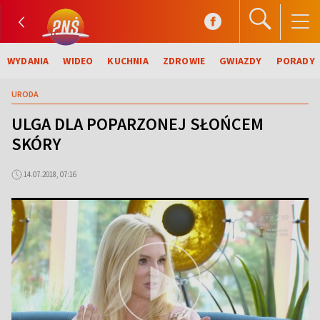
WYDANIA
WIDEO
KUCHNIA
ZDROWIE
GWIAZDY
PORADY
URODA
ULGA DLA POPARZONEJ SŁOŃCEM
SKÓRY
14.07.2018, 07:16