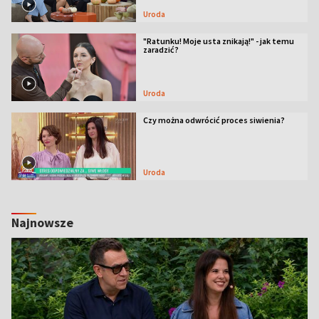
Uroda
"Ratunku! Moje usta znikają!" - jak temu
zaradzić?
Uroda
Czy można odwrócić proces siwienia?
Uroda
Najnowsze