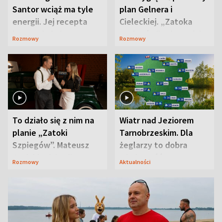
Santor wciąż ma tyle
plan Gelnera i
energii. Jej recepta
Cieleckiej. „Zatoka
jest zaskakująco
szpiegów” od razu ich
Rozmowy
Rozmowy
prosta
zaskoczyła
To działo się z nim na
Wiatr nad Jeziorem
planie „Zatoki
Tarnobrzeskim. Dla
Szpiegów”. Mateusz
żeglarzy to dobra
Janicki odsłonił
wiadomość
Rozmowy
Aktualności
aktorski sekret