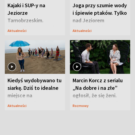
Kajaki i SUP-y na
Joga przy szumie wody
Jeziorze
i śpiewie ptaków. Tylko
Tarnobrzeskim.
nad Jeziorem
Przyrodnicy zwracają
Tarnobrzeskim
Aktualności
Aktualności
uwagę na coś jeszcze
Kiedyś wydobywano tu
Marcin Korcz z serialu
siarkę. Dziś to idealne
„Na dobre i na złe”
miejsce na
ogłosił, że się żeni.
wypoczynek
Zdradził, co zmienił
Aktualności
Rozmowy
syn