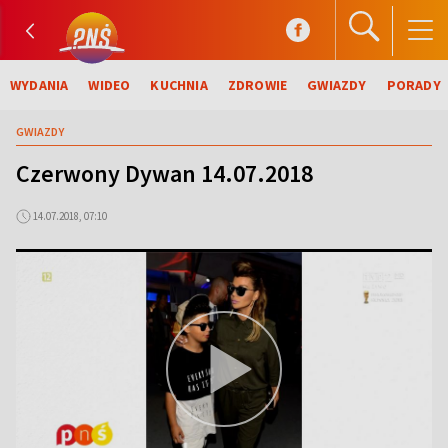
WYDANIA
WIDEO
KUCHNIA
ZDROWIE
GWIAZDY
PORADY
GWIAZDY
Czerwony Dywan 14.07.2018
14.07.2018, 07:10