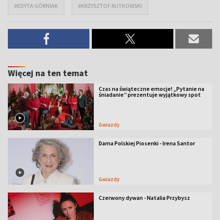
#EDYTA GÓRNIAK
#KRZYSZTOF RUTKOWSKI
Więcej na ten temat
Czas na świąteczne emocje! „Pytanie na
śniadanie” prezentuje wyjątkowy spot
Gwiazdy
Dama Polskiej Piosenki - Irena Santor
Gwiazdy
Czerwony dywan - Natalia Przybysz