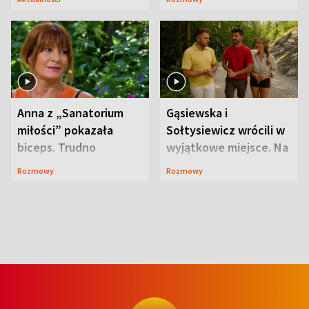
niespodzianki
Anna z „Sanatorium
Gąsiewska i
miłości” pokazała
Sołtysiewicz wrócili w
biceps. Trudno
wyjątkowe miejsce. Na
uwierzyć, co przeszła
szlaku czekał
Rozmowy
Rozmowy
wcześniej
niedźwiedź