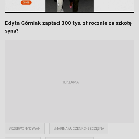
Edyta Górniak zapłaci 300 tys. zł rocznie za szkołę
syna?
#CZERWONY DYWAN
#MARINA ŁUCZENKO-SZCZĘSNA