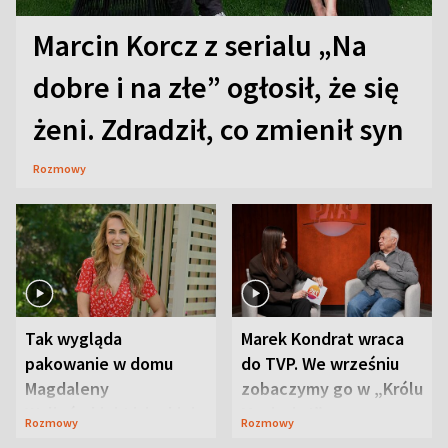
Marcin Korcz z serialu „Na
dobre i na złe” ogłosił, że się
żeni. Zdradził, co zmienił syn
Rozmowy
Tak wygląda
Marek Kondrat wraca
pakowanie w domu
do TVP. We wrześniu
Magdaleny
zobaczymy go w „Królu
Waligórskiej-Lisieckiej.
Maciusiu I”
Rozmowy
Rozmowy
Mąż nie odpuszcza