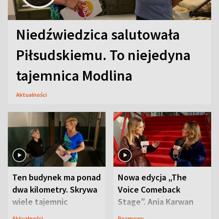
Niedźwiedzica salutowała
Piłsudskiemu. To niejedyna
tajemnica Modlina
Aktualności
Ten budynek ma ponad
Nowa edycja „The
dwa kilometry. Skrywa
Voice Comeback
wiele tajemnic
Stage”. Ania Karwan
zapowiada
Aktualności
Rozmowy