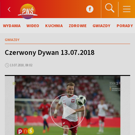
WYDANIA
WIDEO
KUCHNIA
ZDROWIE
GWIAZDY
PORADY
GWIAZDY
Czerwony Dywan 13.07.2018
13.07.2018, 08:02