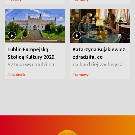
smakiem
przyciągały wzrok
Lublin Europejską
Katarzyna Bujakiewicz
Stolicą Kultury 2029.
zdradziła, co
Sztuka wychodzi na
najbardziej zachwyca
ulice
ją w Lublinie
Aktualności
Rozmowy