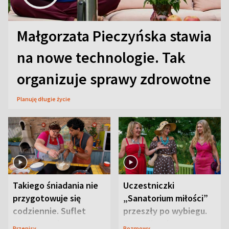
Małgorzata Pieczyńska stawia
na nowe technologie. Tak
organizuje sprawy zdrowotne
Planuję długie życie
Takiego śniadania nie
Uczestniczki
przygotowuje się
„Sanatorium miłości”
codziennie. Suflet
przeszły po wybiegu.
serowy zachwyca
Te stylizacje
Przepisy
Rozmowy