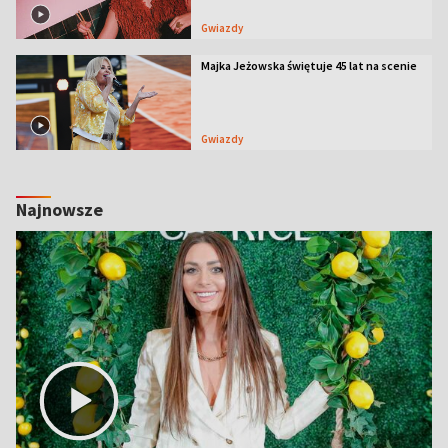
Gwiazdy
Majka Jeżowska świętuje 45 lat na scenie
Gwiazdy
Najnowsze