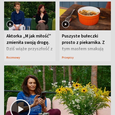
Aktorka „M jak miłość”
Puszyste bułeczki
zmieniła swoją drogę.
prosto z piekarnika. Z
Dziś wiąże przyszłość z
tym masłem smakują
neurobiologią
jeszcze lepiej
Rozmowy
Przepisy