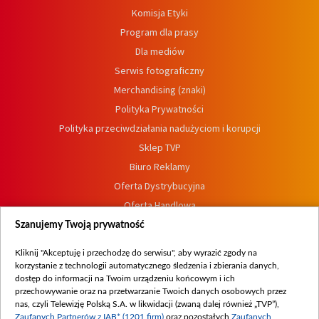
Komisja Etyki
Program dla prasy
Dla mediów
Serwis fotograficzny
Merchandising (znaki)
Polityka Prywatności
Polityka przeciwdziałania nadużyciom i korupcji
Sklep TVP
Biuro Reklamy
Oferta Dystrybucyjna
Oferta Handlowa
Dostępność
Szanujemy Twoją prywatność
Moje zgody
Kliknij "Akceptuję i przechodzę do serwisu", aby wyrazić zgody na
Procedura zgłoszeń wewnętrznych
korzystanie z technologii automatycznego śledzenia i zbierania danych,
dostęp do informacji na Twoim urządzeniu końcowym i ich
przechowywanie oraz na przetwarzanie Twoich danych osobowych przez
nas, czyli Telewizję Polską S.A. w likwidacji (zwaną dalej również „TVP”),
Zaufanych Partnerów z IAB* (1201 firm)
oraz pozostałych
Zaufanych