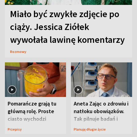
Miało być zwykłe zdjęcie po
ciąży. Jessica Ziółek
wywołała lawinę komentarzy
Rozmowy
Pomarańcze grają tu
Aneta Zając o zdrowiu i
główną rolę. Proste
natłoku obowiązków.
ciasto wychodzi
Tak pilnuje badań i
wyjątkowo wilgotne
wizyt
Przepisy
Planuję długie życie