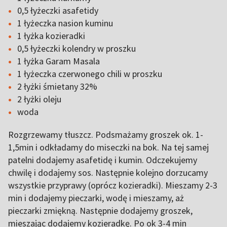
0,5 łyżeczki asafetidy
1 łyżeczka nasion kuminu
1 łyżka kozieradki
0,5 łyżeczki kolendry w proszku
1 łyżka Garam Masala
1 łyżeczka czerwonego chili w proszku
2 łyżki śmietany 32%
2 łyżki oleju
woda
Rozgrzewamy tłuszcz. Podsmażamy groszek ok. 1-
1,5min i odkładamy do miseczki na bok. Na tej samej
patelni dodajemy asafetidę i kumin. Odczekujemy
chwilę i dodajemy sos. Następnie kolejno dorzucamy
wszystkie przyprawy (oprócz kozieradki). Mieszamy 2-3
min i dodajemy pieczarki, wodę i mieszamy, aż
pieczarki zmiękną. Następnie dodajemy groszek,
mieszając dodajemy kozieradkę. Po ok 3-4 min