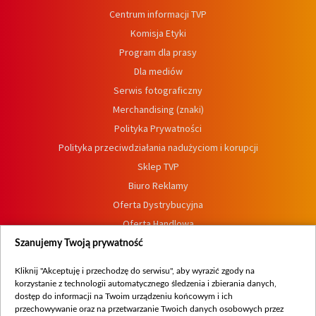
Centrum informacji TVP
Komisja Etyki
Program dla prasy
Dla mediów
Serwis fotograficzny
Merchandising (znaki)
Polityka Prywatności
Polityka przeciwdziałania nadużyciom i korupcji
Sklep TVP
Biuro Reklamy
Oferta Dystrybucyjna
Oferta Handlowa
Dostępność
Szanujemy Twoją prywatność
Moje zgody
Kliknij "Akceptuję i przechodzę do serwisu", aby wyrazić zgody na
Procedura zgłoszeń wewnętrznych
korzystanie z technologii automatycznego śledzenia i zbierania danych,
dostęp do informacji na Twoim urządzeniu końcowym i ich
przechowywanie oraz na przetwarzanie Twoich danych osobowych przez