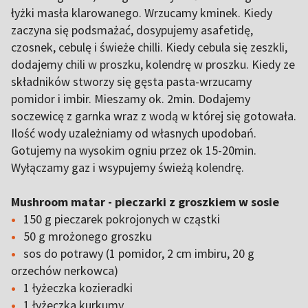
łyżki masła klarowanego. Wrzucamy kminek. Kiedy
zaczyna się podsmażać, dosypujemy asafetidę,
czosnek, cebulę i świeże chilli. Kiedy cebula się zeszkli,
dodajemy chili w proszku, kolendrę w proszku. Kiedy ze
składników stworzy się gęsta pasta-wrzucamy
pomidor i imbir. Mieszamy ok. 2min. Dodajemy
soczewicę z garnka wraz z wodą w której się gotowała.
Ilość wody uzależniamy od własnych upodobań.
Gotujemy na wysokim ogniu przez ok 15-20min.
Wyłączamy gaz i wsypujemy świeżą kolendrę.
Mushroom matar - pieczarki z groszkiem w sosie
150 g pieczarek pokrojonych w cząstki
50 g mrożonego groszku
sos do potrawy (1 pomidor, 2 cm imbiru, 20 g
orzechów nerkowca)
1 łyżeczka kozieradki
1 łyżeczka kurkumy