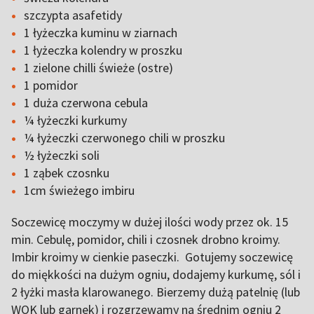
szczypta asafetidy
1 łyżeczka kuminu w ziarnach
1 łyżeczka kolendry w proszku
1 zielone chilli świeże (ostre)
1 pomidor
1 duża czerwona cebula
¼ łyżeczki kurkumy
¼ łyżeczki czerwonego chili w proszku
½ łyżeczki soli
1 ząbek czosnku
1cm świeżego imbiru
Soczewicę moczymy w dużej ilości wody przez ok. 15
min. Cebulę, pomidor, chili i czosnek drobno kroimy.
Imbir kroimy w cienkie paseczki. Gotujemy soczewicę
do miękkości na dużym ogniu, dodajemy kurkumę, sól i
2 łyżki masła klarowanego. Bierzemy dużą patelnię (lub
WOK lub garnek) i rozgrzewamy na średnim ogniu 2