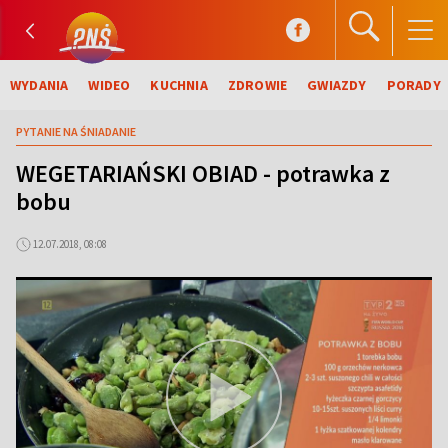
WYDANIA
WIDEO
KUCHNIA
ZDROWIE
GWIAZDY
PORADY
PYTANIE NA ŚNIADANIE
WEGETARIAŃSKI OBIAD - potrawka z
bobu
12.07.2018, 08:08