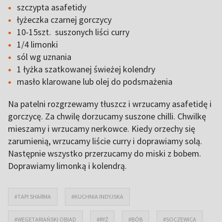
szczypta asafetidy
łyżeczka czarnej gorczycy
10-15szt. suszonych liści curry
1/4 limonki
sól wg uznania
1 łyżka szatkowanej świeżej kolendry
masło klarowane lub olej do podsmażenia
Na patelni rozgrzewamy tłuszcz i wrzucamy asafetidę i
gorczycę. Za chwilę dorzucamy suszone chilli. Chwilkę
mieszamy i wrzucamy nerkowce. Kiedy orzechy się
zarumienią, wrzucamy liście curry i doprawiamy solą.
Następnie wszystko przerzucamy do miski z bobem.
Doprawiamy limonką i kolendrą.
#TAPI SHARMA
#KUCHNIA INDYJSKA
#WEGETARIAŃSKI OBIAD
#RYŻ
#BÓB
#SOCZEWICA