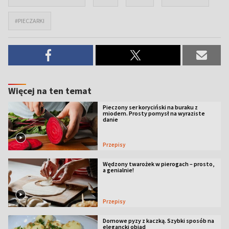
#PIECZARKI
Więcej na ten temat
Pieczony ser koryciński na buraku z
miodem. Prosty pomysł na wyraziste
danie
Przepisy
Wędzony twarożek w pierogach – prosto,
a genialnie!
Przepisy
Domowe pyzy z kaczką. Szybki sposób na
elegancki obiad