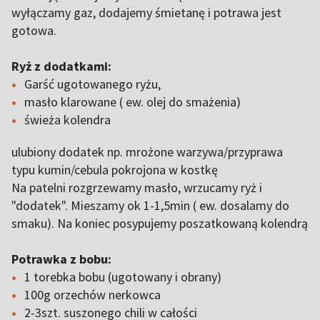
wyłączamy gaz, dodajemy śmietanę i potrawa jest
gotowa.
Ryż z dodatkami:
Garść ugotowanego ryżu,
masło klarowane ( ew. olej do smażenia)
świeża kolendra
ulubiony dodatek np. mrożone warzywa/przyprawa
typu kumin/cebula pokrojona w kostkę
Na patelni rozgrzewamy masło, wrzucamy ryż i
"dodatek". Mieszamy ok 1-1,5min ( ew. dosalamy do
smaku). Na koniec posypujemy poszatkowaną kolendrą
Potrawka z bobu:
1 torebka bobu (ugotowany i obrany)
100g orzechów nerkowca
2-3szt. suszonego chili w całości