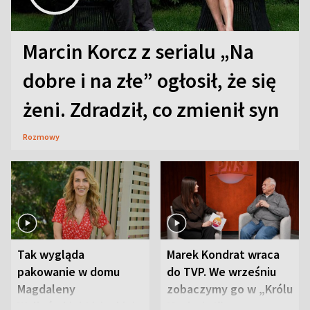
Marcin Korcz z serialu „Na
dobre i na złe” ogłosił, że się
żeni. Zdradził, co zmienił syn
Rozmowy
Tak wygląda
Marek Kondrat wraca
pakowanie w domu
do TVP. We wrześniu
Magdaleny
zobaczymy go w „Królu
Waligórskiej-Lisieckiej.
Maciusiu I”