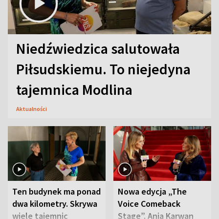
Niedźwiedzica salutowała
Piłsudskiemu. To niejedyna
tajemnica Modlina
Aktualności
Ten budynek ma ponad
Nowa edycja „The
dwa kilometry. Skrywa
Voice Comeback
wiele tajemnic
Stage”. Ania Karwan