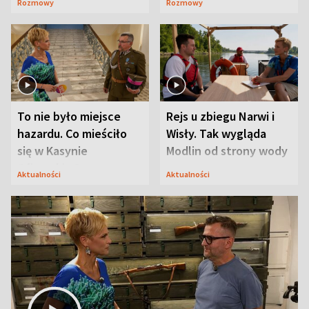
Rozmowy
Rozmowy
Mąż nie odpuszcza
To nie było miejsce
Rejs u zbiegu Narwi i
hazardu. Co mieściło
Wisły. Tak wygląda
się w Kasynie
Modlin od strony wody
Oficerskim?
Aktualności
Aktualności