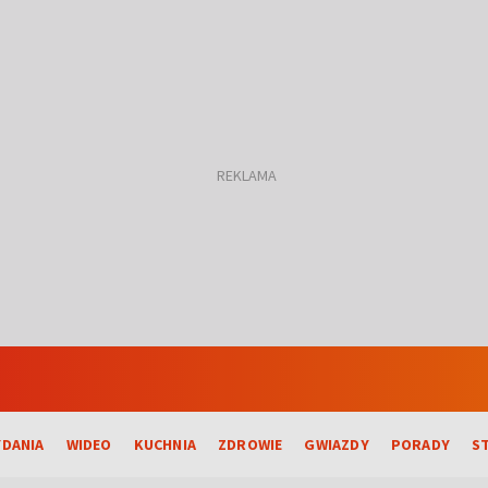
DANIA
WIDEO
KUCHNIA
ZDROWIE
GWIAZDY
PORADY
S