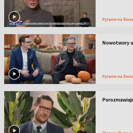
Pytanie na Śnia
Nowotwory u
Pytanie na Śnia
Porozmawiaj
Planuję długie ż