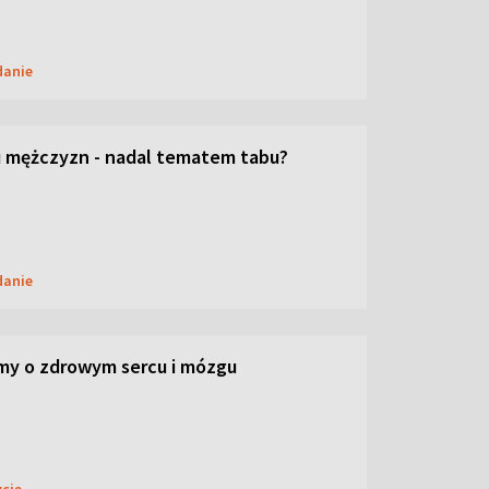
danie
 mężczyzn - nadal tematem tabu?
danie
my o zdrowym sercu i mózgu
ycie