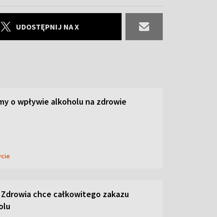
UDOSTĘPNIJ NA X
y o wpływie alkoholu na zdrowie
ycie
 Zdrowia chce całkowitego zakazu
olu