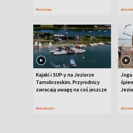
Rozmowy
Aktual
Kajaki i SUP-y na Jeziorze
Joga 
Tarnobrzeskim. Przyrodnicy
śpiew
zwracają uwagę na coś jeszcze
Jezi
Aktualności
Aktual