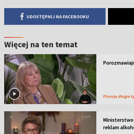
UDOSTĘPNIJ NA FACEBOOKU
Więcej na ten temat
Porozmawiajm
Planuję długie ż
Ministerstwo
reklam alkoh