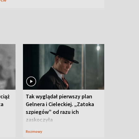
ciąż
Tak wyglądał pierwszy plan
ta
Gelnera i Cieleckiej. „Zatoka
szpiegów” od razu ich
zaskoczyła
Rozmowy