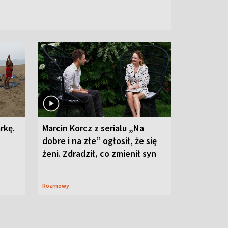
rkę.
Marcin Korcz z serialu „Na
dobre i na złe” ogłosił, że się
żeni. Zdradził, co zmienił syn
Rozmowy