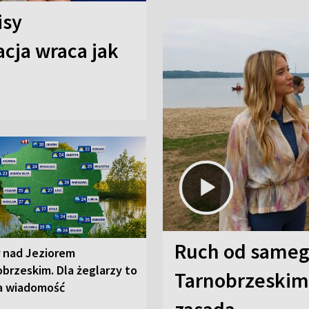
isy
cja wraca jak
Ruch od sameg
r nad Jeziorem
brzeskim. Dla żeglarzy to
Tarnobrzeskim,
a wiadomość