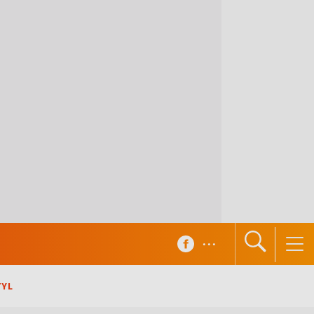
...
TYL