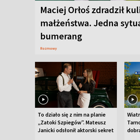
Maciej Orłoś zdradził kul
małżeństwa. Jedna sytua
bumerang
Rozmowy
To działo się z nim na planie
Wiat
„Zatoki Szpiegów”. Mateusz
Tarno
Janicki odsłonił aktorski sekret
dobr