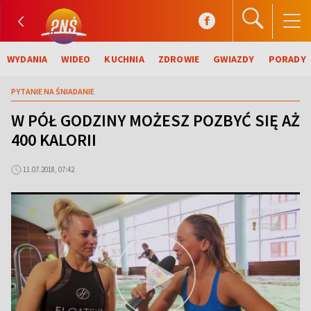
WYDANIA
WIDEO
KUCHNIA
ZDROWIE
GWIAZDY
PORADY
PYTANIE NA ŚNIADANIE
W PÓŁ GODZINY MOŻESZ POZBYĆ SIĘ AŻ
400 KALORII
11.07.2018, 07:42