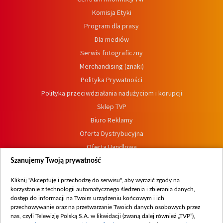
Komisja Etyki
Program dla prasy
Dla mediów
Serwis fotograficzny
Merchandising (znaki)
Polityka Prywatności
Polityka przeciwdziałania nadużyciom i korupcji
Sklep TVP
Biuro Reklamy
Oferta Dystrybucyjna
Oferta Handlowa
Dostępność
Szanujemy Twoją prywatność
Moje zgody
Kliknij "Akceptuję i przechodzę do serwisu", aby wyrazić zgody na
Procedura zgłoszeń wewnętrznych
korzystanie z technologii automatycznego śledzenia i zbierania danych,
dostęp do informacji na Twoim urządzeniu końcowym i ich
przechowywanie oraz na przetwarzanie Twoich danych osobowych przez
nas, czyli Telewizję Polską S.A. w likwidacji (zwaną dalej również „TVP”),