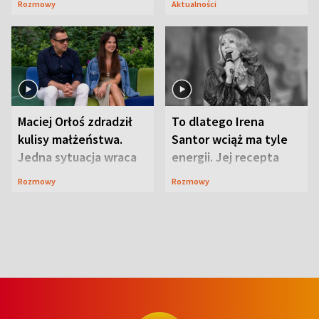
Rozmowy
Aktualności
Maciej Orłoś zdradził
To dlatego Irena
kulisy małżeństwa.
Santor wciąż ma tyle
Jedna sytuacja wraca
energii. Jej recepta
jak bumerang
jest zaskakująco
Rozmowy
Rozmowy
prosta