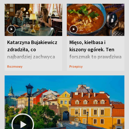
Katarzyna Bujakiewicz
Mięso, kiełbasa i
zdradziła, co
kiszony ogórek. Ten
najbardziej zachwyca
forszmak to prawdziwa
ją w Lublinie
uczta
Rozmowy
Przepisy