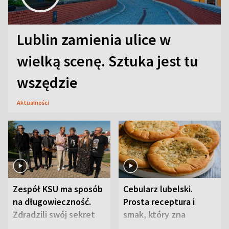
Lublin zamienia ulice w
wielką scenę. Sztuka jest tu
wszędzie
Aktualności
Zespół KSU ma sposób
Cebularz lubelski.
na długowieczność.
Prosta receptura i
Zdradzili swój sekret
smak, który zna
Lubelszczyzna