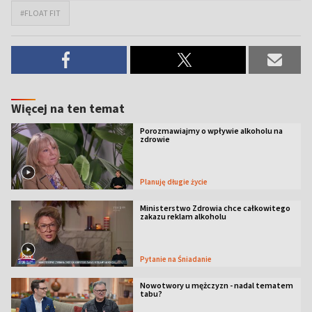
#FLOAT FIT
Więcej na ten temat
Porozmawiajmy o wpływie alkoholu na
zdrowie
Planuję długie życie
Ministerstwo Zdrowia chce całkowitego
zakazu reklam alkoholu
Pytanie na Śniadanie
Nowotwory u mężczyzn - nadal tematem
tabu?