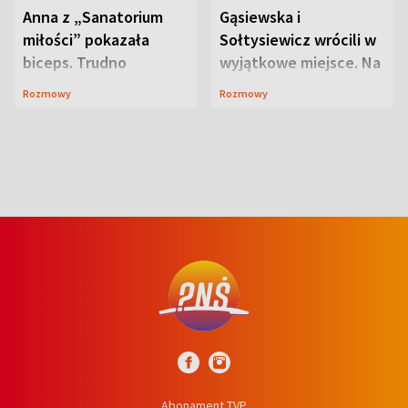
Anna z „Sanatorium
Gąsiewska i
miłości” pokazała
Sołtysiewicz wrócili w
biceps. Trudno
wyjątkowe miejsce. Na
uwierzyć, co przeszła
szlaku czekał
Rozmowy
Rozmowy
wcześniej
niedźwiedź
Abonament TVP