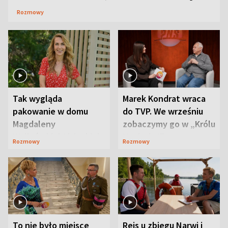
Rozmowy
Tak wygląda
Marek Kondrat wraca
pakowanie w domu
do TVP. We wrześniu
Magdaleny
zobaczymy go w „Królu
Waligórskiej-Lisieckiej.
Maciusiu I”
Rozmowy
Rozmowy
Mąż nie odpuszcza
To nie było miejsce
Rejs u zbiegu Narwi i