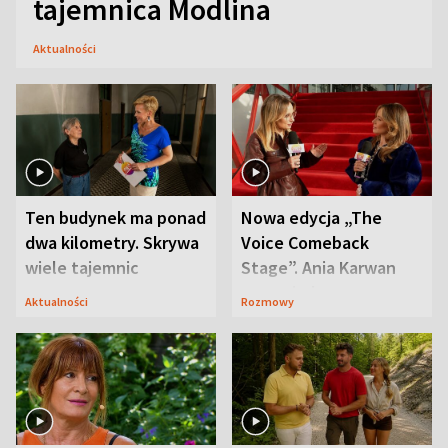
tajemnica Modlina
Aktualności
Ten budynek ma ponad
Nowa edycja „The
dwa kilometry. Skrywa
Voice Comeback
wiele tajemnic
Stage”. Ania Karwan
zapowiada
Aktualności
Rozmowy
niespodzianki