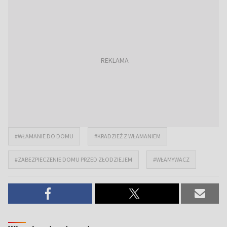
#WŁAMANIE DO DOMU
#KRADZIEŻ Z WŁAMANIEM
#ZABEZPIECZENIE DOMU PRZED ZŁODZIEJEM
#WŁAMYWACZ