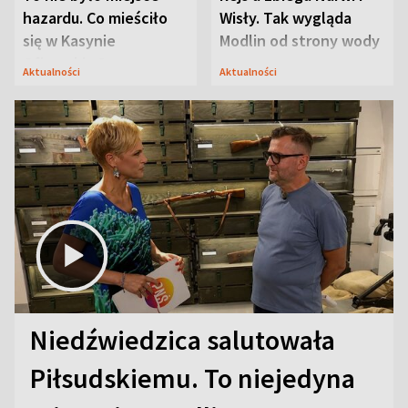
hazardu. Co mieściło
Wisły. Tak wygląda
się w Kasynie
Modlin od strony wody
Oficerskim?
Aktualności
Aktualności
Niedźwiedzica salutowała
Piłsudskiemu. To niejedyna