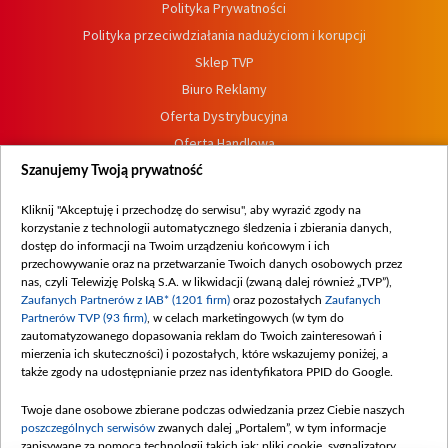
Polityka Prywatności
Polityka przeciwdziałania nadużyciom i korupcji
Sklep TVP
Biuro Reklamy
Oferta Dystrybucyjna
Oferta Handlowa
Dostępność
Szanujemy Twoją prywatność
Moje zgody
Kliknij "Akceptuję i przechodzę do serwisu", aby wyrazić zgody na
Procedura zgłoszeń wewnętrznych
korzystanie z technologii automatycznego śledzenia i zbierania danych,
dostęp do informacji na Twoim urządzeniu końcowym i ich
przechowywanie oraz na przetwarzanie Twoich danych osobowych przez
nas, czyli Telewizję Polską S.A. w likwidacji (zwaną dalej również „TVP”),
Zaufanych Partnerów z IAB* (1201 firm)
oraz pozostałych
Zaufanych
Partnerów TVP (93 firm)
, w celach marketingowych (w tym do
zautomatyzowanego dopasowania reklam do Twoich zainteresowań i
mierzenia ich skuteczności) i pozostałych, które wskazujemy poniżej, a
także zgody na udostępnianie przez nas identyfikatora PPID do Google.
Twoje dane osobowe zbierane podczas odwiedzania przez Ciebie naszych
poszczególnych serwisów
zwanych dalej „Portalem”, w tym informacje
zapisywane za pomocą technologii takich jak: pliki cookie, sygnalizatory