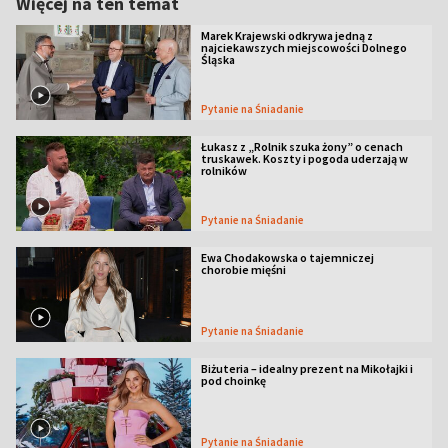
Więcej na ten temat
Marek Krajewski odkrywa jedną z
najciekawszych miejscowości Dolnego
Śląska
Pytanie na Śniadanie
Łukasz z „Rolnik szuka żony” o cenach
truskawek. Koszty i pogoda uderzają w
rolników
Pytanie na Śniadanie
Ewa Chodakowska o tajemniczej
chorobie mięśni
Pytanie na Śniadanie
Biżuteria – idealny prezent na Mikołajki i
pod choinkę
Pytanie na Śniadanie