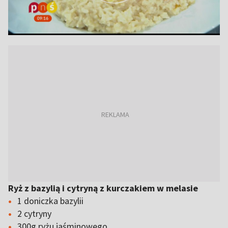
Ryż z bazylią i cytryną z kurczakiem w melasie
1 doniczka bazylii
2 cytryny
300g ryżu jaśminowego