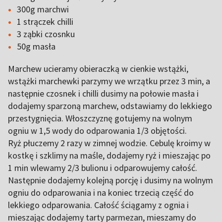
300g marchwi
1 strączek chilli
3 ząbki czosnku
50g masła
Marchew ucieramy obieraczką w cienkie wstążki,
wstążki marchewki parzymy we wrzątku przez 3 min, a
następnie czosnek i chilli dusimy na połowie masła i
dodajemy sparzoną marchew, odstawiamy do lekkiego
przestygnięcia. Włoszczyznę gotujemy na wolnym
ogniu w 1,5 wody do odparowania 1/3 objętości.
Ryż płuczemy 2 razy w zimnej wodzie. Cebulę kroimy w
kostkę i szklimy na maśle, dodajemy ryż i mieszając po
1 min wlewamy 2/3 bulionu i odparowujemy całość.
Następnie dodajemy kolejną porcję i dusimy na wolnym
ogniu do odparowania i na koniec trzecią część do
lekkiego odparowania. Całość ściągamy z ognia i
mieszając dodajemy tarty parmezan, mieszamy do