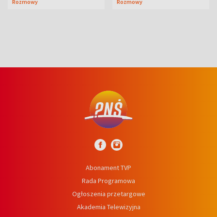
Rozmowy
Rozmowy
wcześniej
niedźwiedź
Abonament TVP
Rada Programowa
Ogłoszenia przetargowe
Akademia Telewizyjna