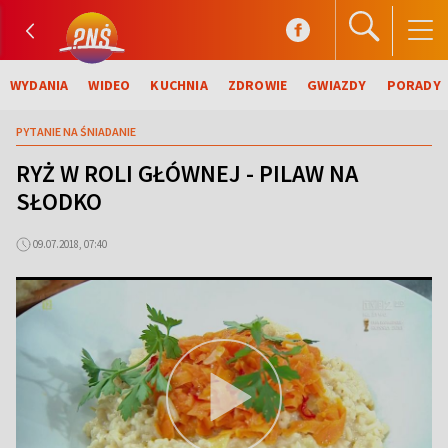
WYDANIA
WIDEO
KUCHNIA
ZDROWIE
GWIAZDY
PORADY
PYTANIE NA ŚNIADANIE
RYŻ W ROLI GŁÓWNEJ - PILAW NA
SŁODKO
09.07.2018, 07:40