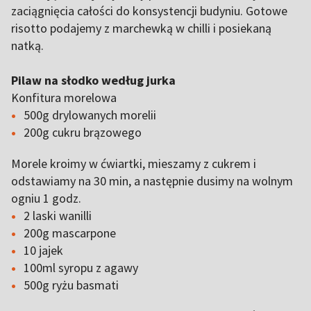
zaciągnięcia całości do konsystencji budyniu. Gotowe
risotto podajemy z marchewką w chilli i posiekaną
natką.
Pilaw na słodko według jurka
Konfitura morelowa
500g drylowanych morelii
200g cukru brązowego
Morele kroimy w ćwiartki, mieszamy z cukrem i
odstawiamy na 30 min, a następnie dusimy na wolnym
ogniu 1 godz.
2 laski wanilli
200g mascarpone
10 jajek
100ml syropu z agawy
500g ryżu basmati