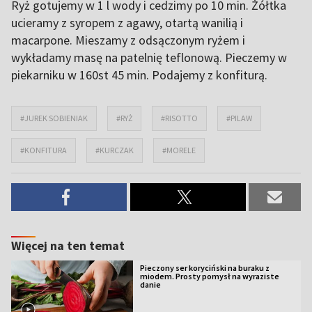
Ryż gotujemy w 1 l wody i cedzimy po 10 min. Żółtka
ucieramy z syropem z agawy, otartą wanilią i
macarpone. Mieszamy z odsączonym ryżem i
wykładamy masę na patelnię teflonową. Pieczemy w
piekarniku w 160st 45 min. Podajemy z konfiturą.
#JUREK SOBIENIAK
#RYŻ
#RISOTTO
#PILAW
#KONFITURA
#KURCZAK
#MORELE
Więcej na ten temat
Pieczony ser koryciński na buraku z
miodem. Prosty pomysł na wyraziste
danie