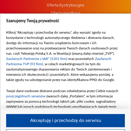
Oferta Dystrybucyjna
Oferta Handlowa
Dostępność
Szanujemy Twoją prywatność
Moje zgody
Kliknij "Akceptuję i przechodzę do serwisu", aby wyrazić zgody na
Procedura zgłoszeń wewnętrznych
korzystanie z technologii automatycznego śledzenia i zbierania danych,
dostęp do informacji na Twoim urządzeniu końcowym i ich
przechowywanie oraz na przetwarzanie Twoich danych osobowych przez
nas, czyli Telewizję Polską S.A. w likwidacji (zwaną dalej również „TVP”),
Zaufanych Partnerów z IAB* (1201 firm)
oraz pozostałych
Zaufanych
Partnerów TVP (93 firm)
, w celach marketingowych (w tym do
zautomatyzowanego dopasowania reklam do Twoich zainteresowań i
mierzenia ich skuteczności) i pozostałych, które wskazujemy poniżej, a
także zgody na udostępnianie przez nas identyfikatora PPID do Google.
Twoje dane osobowe zbierane podczas odwiedzania przez Ciebie naszych
poszczególnych serwisów
zwanych dalej „Portalem”, w tym informacje
zapisywane za pomocą technologii takich jak: pliki cookie, sygnalizatory
WWW lub innych podobnych technologii umożliwiających świadczenie
dopasowanych i bezpiecznych usług, personalizację treści oraz reklam,
udostępnianie funkcji mediów społecznościowych oraz analizowanie ruchu
Akceptuję i przechodzę do serwisu
w Internecie.