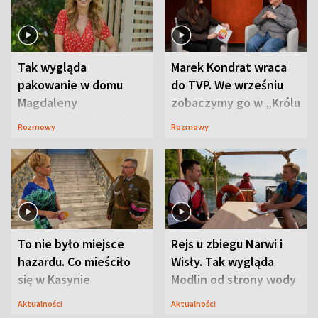
Tak wygląda
Marek Kondrat wraca
pakowanie w domu
do TVP. We wrześniu
Magdaleny
zobaczymy go w „Królu
Waligórskiej-Lisieckiej.
Maciusiu I”
Rozmowy
Rozmowy
Mąż nie odpuszcza
To nie było miejsce
Rejs u zbiegu Narwi i
hazardu. Co mieściło
Wisły. Tak wygląda
się w Kasynie
Modlin od strony wody
Oficerskim?
Aktualności
Aktualności