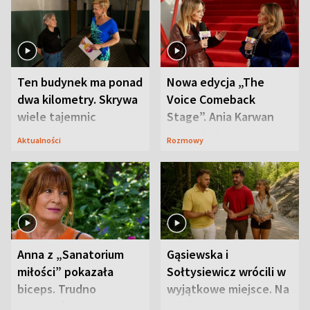
Ten budynek ma ponad
Nowa edycja „The
dwa kilometry. Skrywa
Voice Comeback
wiele tajemnic
Stage”. Ania Karwan
zapowiada
Aktualności
Rozmowy
niespodzianki
Anna z „Sanatorium
Gąsiewska i
miłości” pokazała
Sołtysiewicz wrócili w
biceps. Trudno
wyjątkowe miejsce. Na
uwierzyć, co przeszła
szlaku czekał