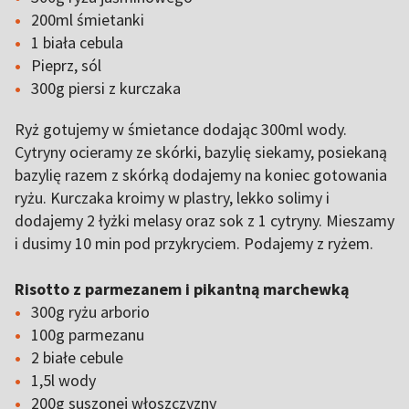
200ml śmietanki
1 biała cebula
Pieprz, sól
300g piersi z kurczaka
Ryż gotujemy w śmietance dodając 300ml wody.
Cytryny ocieramy ze skórki, bazylię siekamy, posiekaną
bazylię razem z skórką dodajemy na koniec gotowania
ryżu. Kurczaka kroimy w plastry, lekko solimy i
dodajemy 2 łyżki melasy oraz sok z 1 cytryny. Mieszamy
i dusimy 10 min pod przykryciem. Podajemy z ryżem.
Risotto z parmezanem i pikantną marchewką
300g ryżu arborio
100g parmezanu
2 białe cebule
1,5l wody
200g suszonej włoszczyzny