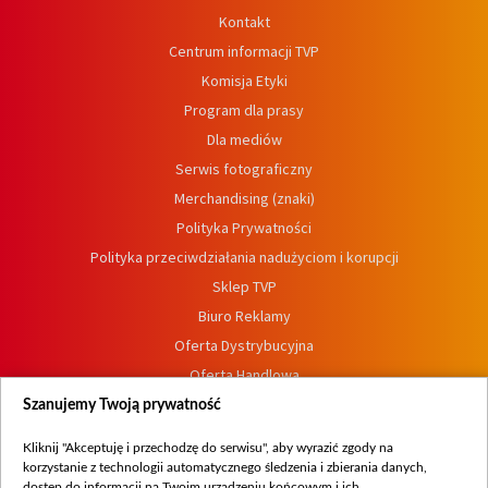
Kontakt
Centrum informacji TVP
Komisja Etyki
Program dla prasy
Dla mediów
Serwis fotograficzny
Merchandising (znaki)
Polityka Prywatności
Polityka przeciwdziałania nadużyciom i korupcji
Sklep TVP
Biuro Reklamy
Oferta Dystrybucyjna
Oferta Handlowa
Dostępność
Szanujemy Twoją prywatność
Moje zgody
Kliknij "Akceptuję i przechodzę do serwisu", aby wyrazić zgody na
Procedura zgłoszeń wewnętrznych
korzystanie z technologii automatycznego śledzenia i zbierania danych,
dostęp do informacji na Twoim urządzeniu końcowym i ich