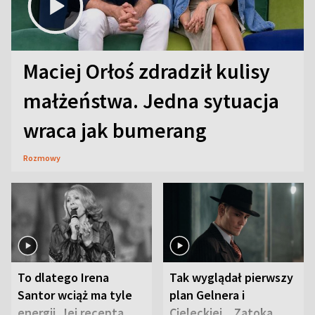
Maciej Orłoś zdradził kulisy
małżeństwa. Jedna sytuacja
wraca jak bumerang
Rozmowy
To dlatego Irena
Tak wyglądał pierwszy
Santor wciąż ma tyle
plan Gelnera i
energii. Jej recepta
Cieleckiej. „Zatoka