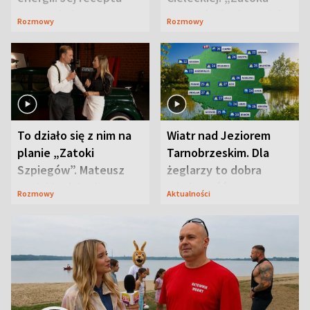
jest zaskakująco
szpiegów” od razu ich
Rozmowy
Rozmowy
prosta
zaskoczyła
To działo się z nim na
Wiatr nad Jeziorem
planie „Zatoki
Tarnobrzeskim. Dla
Szpiegów”. Mateusz
żeglarzy to dobra
Janicki odsłonił
wiadomość
Rozmowy
Aktualności
aktorski sekret