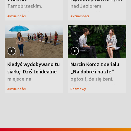
Tarnobrzeskim.
nad Jeziorem
Przyrodnicy zwracają
Tarnobrzeskim
Aktualności
Aktualności
uwagę na coś jeszcze
Kiedyś wydobywano tu
Marcin Korcz z serialu
siarkę. Dziś to idealne
„Na dobre i na złe”
miejsce na
ogłosił, że się żeni.
wypoczynek
Zdradził, co zmienił
Aktualności
Rozmowy
syn