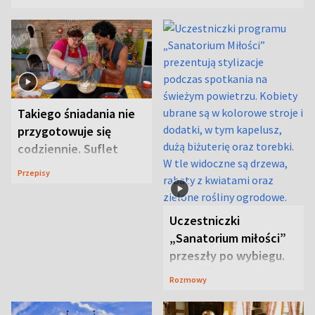
Takiego śniadania nie
przygotowuje się
codziennie. Suflet
serowy zachwyca
Przepisy
smakiem
Uczestniczki
„Sanatorium miłości”
przeszły po wybiegu.
Te stylizacje
Rozmowy
przyciągały wzrok