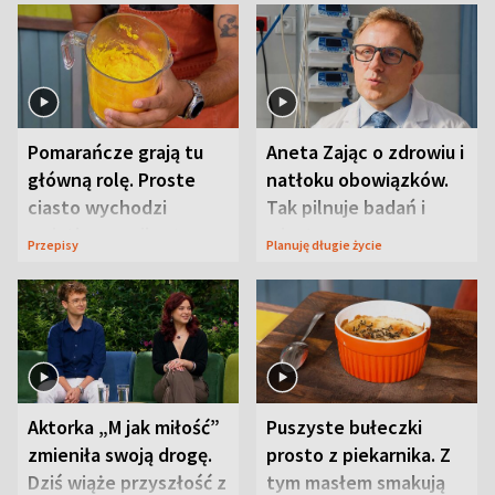
Pomarańcze grają tu
Aneta Zając o zdrowiu i
główną rolę. Proste
natłoku obowiązków.
ciasto wychodzi
Tak pilnuje badań i
wyjątkowo wilgotne
wizyt
Przepisy
Planuję długie życie
Aktorka „M jak miłość”
Puszyste bułeczki
zmieniła swoją drogę.
prosto z piekarnika. Z
Dziś wiąże przyszłość z
tym masłem smakują