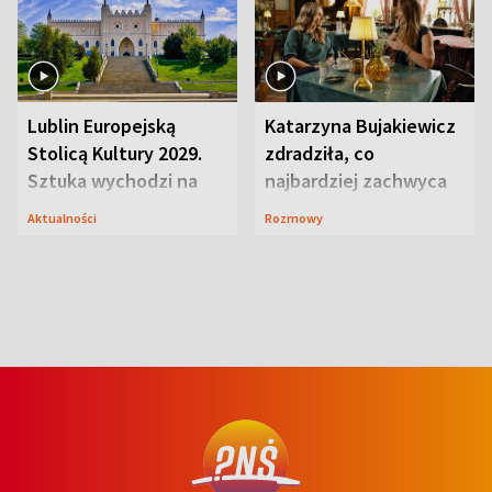
Lublin Europejską
Katarzyna Bujakiewicz
Stolicą Kultury 2029.
zdradziła, co
Sztuka wychodzi na
najbardziej zachwyca
ulice
ją w Lublinie
Aktualności
Rozmowy