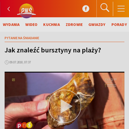
WYDANIA
WIDEO
KUCHNIA
ZDROWIE
GWIAZDY
PORADY
PYTANIE NA ŚNIADANIE
Jak znaleźć bursztyny na plaży?
09.07.2018, 07:37