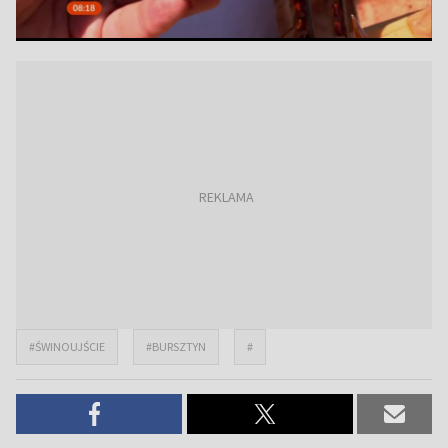
#ŚWINOUJŚCIE
#BURSZTYN
#