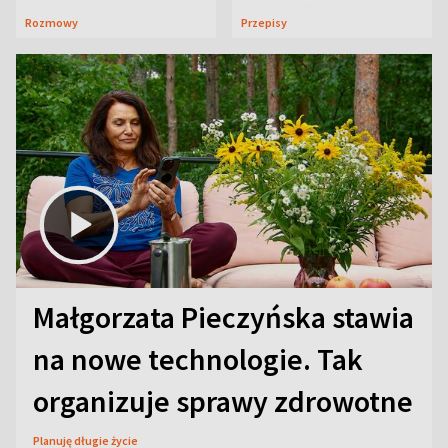
neurobiologią
jeszcze lepiej
Rozmowy
Przepisy
Małgorzata Pieczyńska stawia
na nowe technologie. Tak
organizuje sprawy zdrowotne
Planuję długie życie