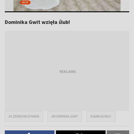
Dominika Gwit wzięła ślub!
#CZERWONY DYWAN
#DOMINIKA GWIT
#SARA BORUC