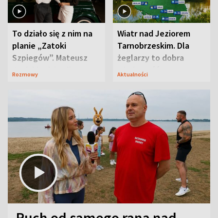
To działo się z nim na
Wiatr nad Jeziorem
planie „Zatoki
Tarnobrzeskim. Dla
Szpiegów”. Mateusz
żeglarzy to dobra
Janicki odsłonił
wiadomość
Rozmowy
Aktualności
aktorski sekret
Ruch od samego rana nad