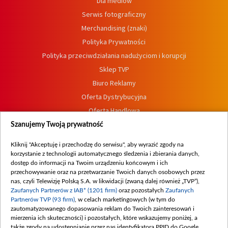
Dla mediów
Serwis fotograficzny
Merchandising (znaki)
Polityka Prywatności
Polityka przeciwdziałania nadużyciom i korupcji
Sklep TVP
Biuro Reklamy
Oferta Dystrybucyjna
Oferta Handlowa
Dostępność
Szanujemy Twoją prywatność
Moje zgody
Kliknij "Akceptuję i przechodzę do serwisu", aby wyrazić zgody na
Procedura zgłoszeń wewnętrznych
korzystanie z technologii automatycznego śledzenia i zbierania danych,
dostęp do informacji na Twoim urządzeniu końcowym i ich
przechowywanie oraz na przetwarzanie Twoich danych osobowych przez
nas, czyli Telewizję Polską S.A. w likwidacji (zwaną dalej również „TVP”),
Zaufanych Partnerów z IAB* (1201 firm)
oraz pozostałych
Zaufanych
Partnerów TVP (93 firm)
, w celach marketingowych (w tym do
zautomatyzowanego dopasowania reklam do Twoich zainteresowań i
mierzenia ich skuteczności) i pozostałych, które wskazujemy poniżej, a
także zgody na udostępnianie przez nas identyfikatora PPID do Google.