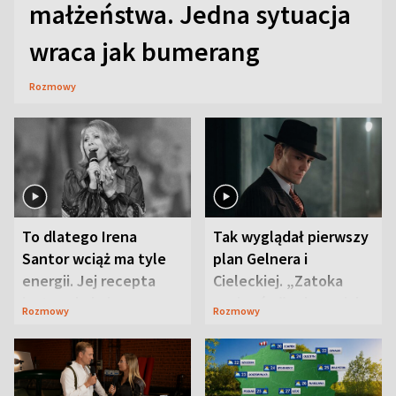
małżeństwa. Jedna sytuacja
wraca jak bumerang
Rozmowy
To dlatego Irena
Tak wyglądał pierwszy
Santor wciąż ma tyle
plan Gelnera i
energii. Jej recepta
Cieleckiej. „Zatoka
jest zaskakująco
szpiegów” od razu ich
Rozmowy
Rozmowy
prosta
zaskoczyła