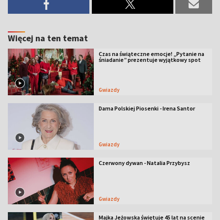
Więcej na ten temat
Czas na świąteczne emocje! „Pytanie na
śniadanie” prezentuje wyjątkowy spot
Gwiazdy
Dama Polskiej Piosenki - Irena Santor
Gwiazdy
Czerwony dywan - Natalia Przybysz
Gwiazdy
Majka Jeżowska świętuje 45 lat na scenie