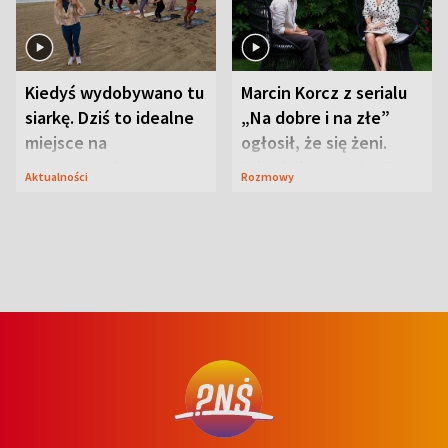
Kiedyś wydobywano tu
Marcin Korcz z serialu
siarkę. Dziś to idealne
„Na dobre i na złe”
miejsce na
ogłosił, że się żeni.
wypoczynek
Zdradził, co zmienił
Aktualności
Rozmowy
syn