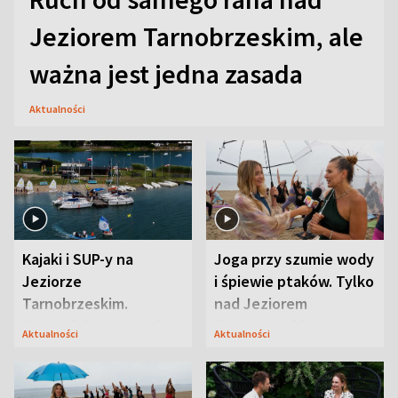
Jeziorem Tarnobrzeskim, ale
ważna jest jedna zasada
Aktualności
Kajaki i SUP-y na
Joga przy szumie wody
Jeziorze
i śpiewie ptaków. Tylko
Tarnobrzeskim.
nad Jeziorem
Przyrodnicy zwracają
Tarnobrzeskim
Aktualności
Aktualności
uwagę na coś jeszcze