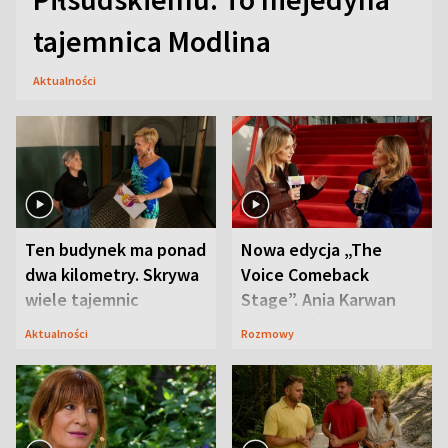
tajemnica Modlina
Aktualności
Ten budynek ma ponad
Nowa edycja „The
dwa kilometry. Skrywa
Voice Comeback
wiele tajemnic
Stage”. Ania Karwan
zapowiada
Aktualności
Rozmowy
niespodzianki