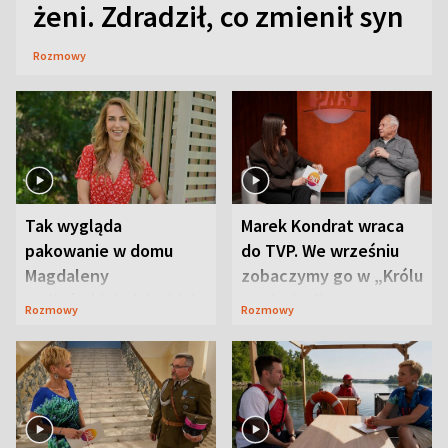
żeni. Zdradził, co zmienił syn
Rozmowy
Tak wygląda
Marek Kondrat wraca
pakowanie w domu
do TVP. We wrześniu
Magdaleny
zobaczymy go w „Królu
Waligórskiej-Lisieckiej.
Maciusiu I”
Rozmowy
Rozmowy
Mąż nie odpuszcza