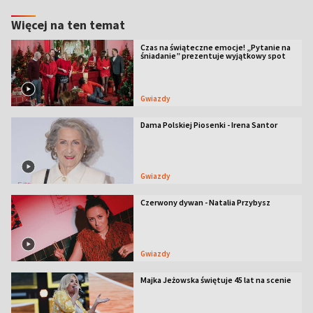
Więcej na ten temat
Czas na świąteczne emocje! „Pytanie na
śniadanie” prezentuje wyjątkowy spot
Gwiazdy
Dama Polskiej Piosenki - Irena Santor
Gwiazdy
Czerwony dywan - Natalia Przybysz
Gwiazdy
Majka Jeżowska świętuje 45 lat na scenie