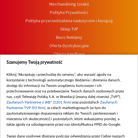
Merchandising (znaki)
Polityka Prywatności
Polityka przeciwdziałania nadużyciom i korupcji
Sklep TVP
Biuro Reklamy
Oferta Dystrybucyjna
Oferta Handlowa
Dostępność
Szanujemy Twoją prywatność
Moje zgody
Kliknij "Akceptuję i przechodzę do serwisu", aby wyrazić zgody na
Procedura zgłoszeń wewnętrznych
korzystanie z technologii automatycznego śledzenia i zbierania danych,
dostęp do informacji na Twoim urządzeniu końcowym i ich
przechowywanie oraz na przetwarzanie Twoich danych osobowych przez
nas, czyli Telewizję Polską S.A. w likwidacji (zwaną dalej również „TVP”),
Zaufanych Partnerów z IAB* (1201 firm)
oraz pozostałych
Zaufanych
Partnerów TVP (93 firm)
, w celach marketingowych (w tym do
zautomatyzowanego dopasowania reklam do Twoich zainteresowań i
mierzenia ich skuteczności) i pozostałych, które wskazujemy poniżej, a
także zgody na udostępnianie przez nas identyfikatora PPID do Google.
Twoje dane osobowe zbierane podczas odwiedzania przez Ciebie naszych