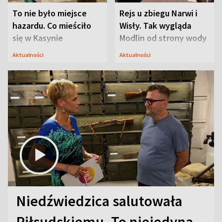
To nie było miejsce
Rejs u zbiegu Narwi i
hazardu. Co mieściło
Wisły. Tak wygląda
się w Kasynie
Modlin od strony wody
Oficerskim?
Aktualności
Aktualności
Niedźwiedzica salutowała
Piłsudskiemu. To niejedyna