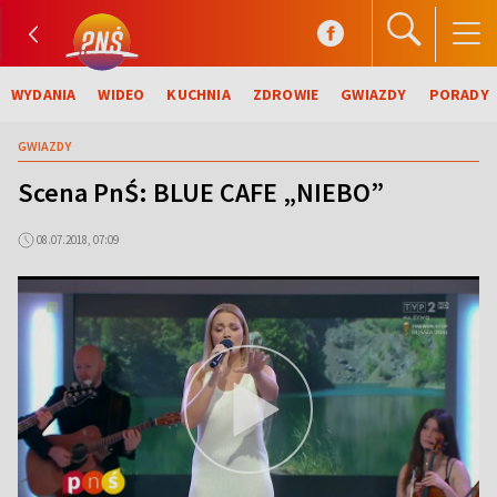
WYDANIA
WIDEO
KUCHNIA
ZDROWIE
GWIAZDY
PORADY
GWIAZDY
Scena PnŚ: BLUE CAFE „NIEBO”
08.07.2018, 07:09