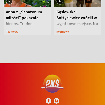
Anna z „Sanatorium
Gąsiewska i
miłości” pokazała
Sołtysiewicz wrócili w
biceps. Trudno
wyjątkowe miejsce. Na
uwierzyć, co przeszła
szlaku czekał
Rozmowy
Rozmowy
wcześniej
niedźwiedź