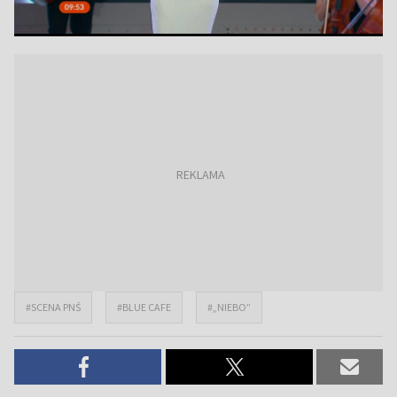
#SCENA PNŚ
#BLUE CAFE
#„NIEBO”