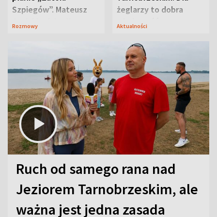
Szpiegów”. Mateusz
żeglarzy to dobra
Janicki odsłonił
wiadomość
Rozmowy
Aktualności
aktorski sekret
Ruch od samego rana nad
Jeziorem Tarnobrzeskim, ale
ważna jest jedna zasada