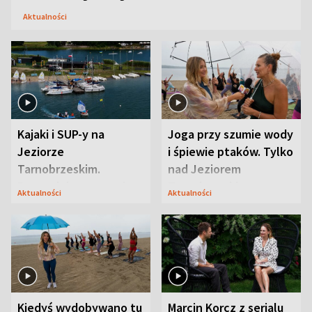
Aktualności
Kajaki i SUP-y na
Joga przy szumie wody
Jeziorze
i śpiewie ptaków. Tylko
Tarnobrzeskim.
nad Jeziorem
Przyrodnicy zwracają
Tarnobrzeskim
Aktualności
Aktualności
uwagę na coś jeszcze
Kiedyś wydobywano tu
Marcin Korcz z serialu