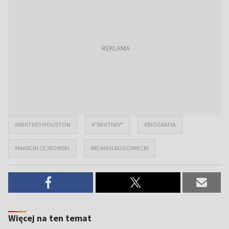
#WHITNEY HOUSTON
#"WHITNEY"
#BIOGRAFIA
#MARCIN CEJROWSKI
#ROMAN ROGOWIECKI
Więcej na ten temat