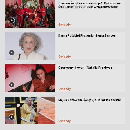
Czas na świąteczne emocje! „Pytanie na
śniadanie” prezentuje wyjątkowy spot
Gwiazdy
Dama Polskiej Piosenki - Irena Santor
Gwiazdy
Czerwony dywan - Natalia Przybysz
Gwiazdy
Majka Jeżowska świętuje 45 lat na scenie
Gwiazdy