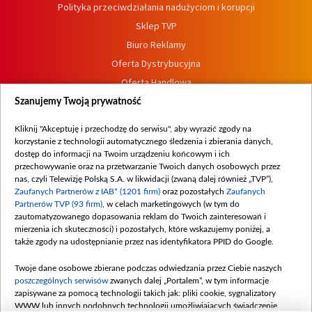
Polityka przeciwdziałania nadużyciom i korupcji
Sklep TVP
Biuro Reklamy
Oferta Dystrybucyjna
Oferta Handlowa
Dostępność
Szanujemy Twoją prywatność
Moje zgody
Kliknij "Akceptuję i przechodzę do serwisu", aby wyrazić zgody na
Procedura zgłoszeń wewnętrznych
korzystanie z technologii automatycznego śledzenia i zbierania danych,
dostęp do informacji na Twoim urządzeniu końcowym i ich
przechowywanie oraz na przetwarzanie Twoich danych osobowych przez
nas, czyli Telewizję Polską S.A. w likwidacji (zwaną dalej również „TVP”),
Zaufanych Partnerów z IAB* (1201 firm)
oraz pozostałych
Zaufanych
Partnerów TVP (93 firm)
, w celach marketingowych (w tym do
zautomatyzowanego dopasowania reklam do Twoich zainteresowań i
mierzenia ich skuteczności) i pozostałych, które wskazujemy poniżej, a
także zgody na udostępnianie przez nas identyfikatora PPID do Google.
Twoje dane osobowe zbierane podczas odwiedzania przez Ciebie naszych
poszczególnych serwisów
zwanych dalej „Portalem”, w tym informacje
zapisywane za pomocą technologii takich jak: pliki cookie, sygnalizatory
WWW lub innych podobnych technologii umożliwiających świadczenie