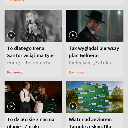
To dlatego Irena
Tak wyglądał pierwszy
Santor wciąż ma tyle
plan Gelnera i
energii. Jej recepta
Cieleckiej. „Zatoka
jest zaskakująco
szpiegów” od razu ich
Rozmowy
Rozmowy
prosta
zaskoczyła
To działo się z nim na
Wiatr nad Jeziorem
planie „Zatoki
Tarnobrzeskim. Dla